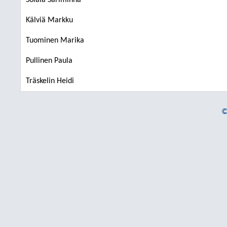
Solala Sariminna
Kälviä Markku
Tuominen Marika
Pullinen Paula
Träskelin Heidi
©