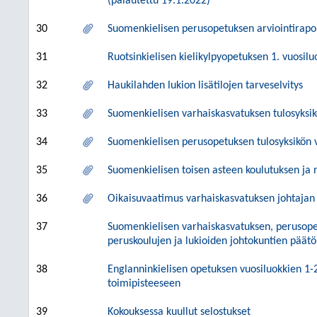
(palautettu 19.1.2022)
30
Suomenkielisen perusopetuksen arviointirapo
31
Ruotsinkielisen kielikylpyopetuksen 1. vuosi
32
Haukilahden lukion lisätilojen tarveselvitys
33
Suomenkielisen varhaiskasvatuksen tulosyks
34
Suomenkielisen perusopetuksen tulosyksikön
35
Suomenkielisen toisen asteen koulutuksen ja
36
Oikaisuvaatimus varhaiskasvatuksen johtajan
37
Suomenkielisen varhaiskasvatuksen, perusopet
peruskoulujen ja lukioiden johtokuntien päätö
38
Englanninkielisen opetuksen vuosiluokkien 1
toimipisteeseen
39
Kokouksessa kuullut selostukset