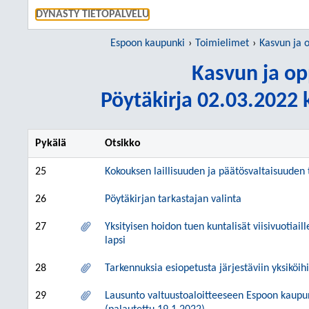
SIIRRY S
DYNASTY TIETOPALVELU
Espoon kaupunki
Toimielimet
Kasvun ja 
Kasvun ja op
Pöytäkirja 02.03.2022 k
Pykälä
Otsikko
25
Kokouksen laillisuuden ja päätösvaltaisuuden
26
Pöytäkirjan tarkastajan valinta
27
Yksityisen hoidon tuen kuntalisät viisivuotiai
lapsi
28
Tarkennuksia esiopetusta järjestäviin yksikö
29
Lausunto valtuustoaloitteeseen Espoon kaupun