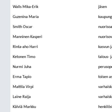
Walls Mika-Erik
jäsen
Guzenina Maria
kaupungi
Smith Oscar
nuorisoa
Manninen Kasperi
nuorisov
Rinta-aho Harri
kasvun j
Ketonen Timo
talous- j
Nurmi Juha
perusope
Erma Tapio
toisen a
Mattila Virpi
varhaisk
Laine Raija
varhaisk
Kälviä Markku
henkilös