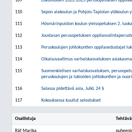
109
Lukuvuoden 2022-2023 perusopetuksen oppilaaks
110
Sepon alakoulun ja Pohjois-Tapiolan yläkoulun 
111
Hösmärinpuiston koulun yleisopetuksen 2. luoka
112
Joustavan perusopetuksen oppilasvalintaperus
113
Peruskoulujen johtokuntien oppilasedustajat l
114
Oikaisuvaatimus varhaiskasvatuksen asiakasma
115
Suomenkielisen varhaiskasvatuksen, perusopetuk
peruskoulujen ja lukioiden johtokuntien ja nuor
116
Salassa pidettävä asia, JulkL 24 §
117
Kokouksessa kuullut selostukset
Osallistuja
Tehtävä
Räf Marika
puheenj