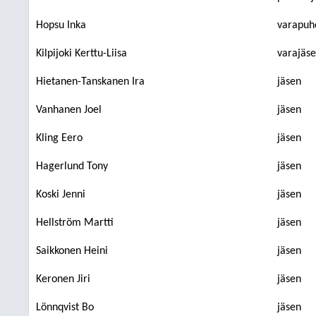
Hopsu Inka
varapuh
Kilpijoki Kerttu-Liisa
varajäs
Hietanen-Tanskanen Ira
jäsen
Vanhanen Joel
jäsen
Kling Eero
jäsen
Hagerlund Tony
jäsen
Koski Jenni
jäsen
Hellström Martti
jäsen
Saikkonen Heini
jäsen
Keronen Jiri
jäsen
Lönnqvist Bo
jäsen