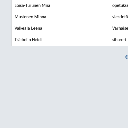
Loisa-Turunen Miia
opetukse
Mustonen Minna
viestint
Valkeala Leena
Varhaise
Träskelin Heidi
sihteeri
©