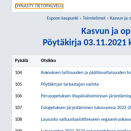
SIIRRY S
DYNASTY TIETOPALVELU
Espoon kaupunki
Toimielimet
Kasvun ja 
Kasvun ja op
Pöytäkirja 03.11.2021 k
Pykälä
Otsikko
104
Kokouksen laillisuuden ja päätösvaltaisuuden 
105
Pöytäkirjan tarkastajan valinta
106
Perusopetuksen iltapäivätoiminnan järjestämisp
107
Esiopetuksen järjestäminen lukuvuonna 2022-2
108
Lausunto valtuustoaloitteeseen vegaaniruokavai