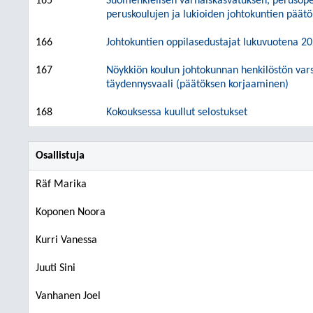
165
Suomenkielisen varhaiskasvatuksen, perusopet
peruskoulujen ja lukioiden johtokuntien päätö
166
Johtokuntien oppilasedustajat lukuvuotena 2
167
Nöykkiön koulun johtokunnan henkilöstön vars
täydennysvaali (päätöksen korjaaminen)
168
Kokouksessa kuullut selostukset
Osallistuja
Räf Marika
Koponen Noora
Kurri Vanessa
Juuti Sini
Vanhanen Joel