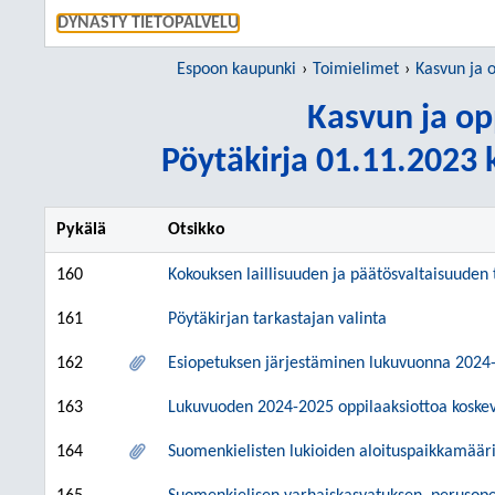
SIIRRY S
DYNASTY TIETOPALVELU
Espoon kaupunki
Toimielimet
Kasvun ja 
Kasvun ja op
Pöytäkirja 01.11.2023 k
Pykälä
Otsikko
160
Kokouksen laillisuuden ja päätösvaltaisuuden
161
Pöytäkirjan tarkastajan valinta
162
Esiopetuksen järjestäminen lukuvuonna 2024
163
Lukuvuoden 2024-2025 oppilaaksiottoa koskev
164
Suomenkielisten lukioiden aloituspaikkamää