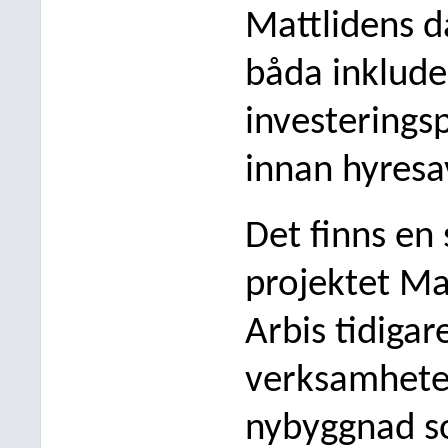
Mattlidens 
båda inkluder
investerings
innan hyr
esa
Det finns en
projektet Ma
Arbis tidigar
verksamheten
nybyggnad 