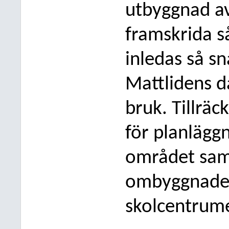
utbyggnad av
framskrida s
inledas så
sna
Mattlidens d
bruk. Tillräc
för planlägg
området samt
ombyggnaden
skolcentrume