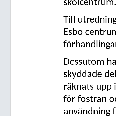
skolcentrum
Till utredni
Esbo centru
förhandlinga
Dessutom ha
skyddade de
räknats upp 
för fostran 
använd
ning 