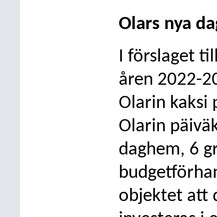
Olars nya d
I förslaget t
åren 2022-20
Olarin kaksi
Olarin päivä
daghem, 6 gr
budgetförha
objektet att 