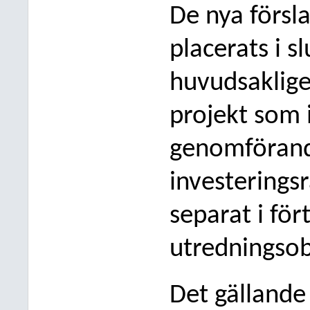
De nya försl
a
placerats i 
huvudsaklige
projekt som 
genomförand
investerings
separat i fö
utredningsob
Det gä
llande