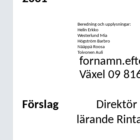
Beredning och
upplysningar:
Helin Erkko
Westerlund Mia
Högström Barbro
Nääppä Roosa
Toivonen Auli
fornamn.ef
Växel
09
81
Förslag
Direktör 
lärande Rint