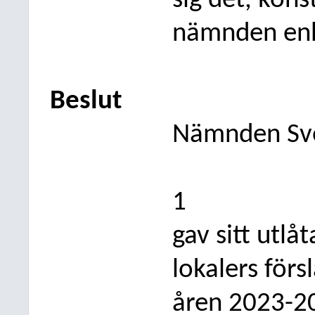
sig det, kon
nämnden enh
Beslut
Nämnden Sv
1
gav sitt utl
lokalers försl
åren 2023-20