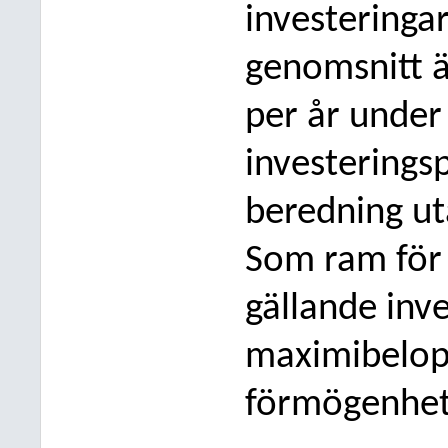
investeringa
genomsnitt 
per år under
investering
beredning ut
Som ram för
gällande in
maximibelopp
förmögenhet