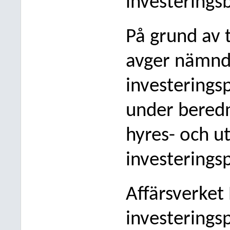
investerings
På grund av 
avger nämn
investerings
under beredn
hyres- och u
investerings
Affärsverket 
investering