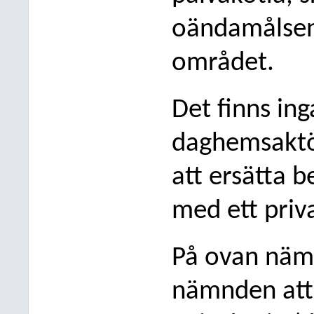
oändamålsenl
området.
Det finns ing
daghemsaktöre
att ersätta 
med ett priva
På ovan näm
nämnden att 