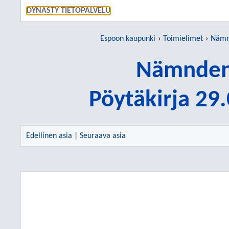
SIIRRY S
DYNASTY TIETOPALVELU
Espoon kaupunki
Toimielimet
Nämn
Nämnden
Pöytäkirja 29
Edellinen asia
|
Seuraava asia