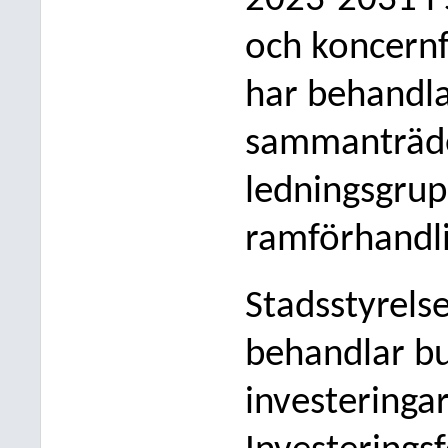
2023-2031 i
och koncernf
har behandla
sammanträde
ledningsgru
ramförhandl
Stads
styrels
behandlar b
investeringa