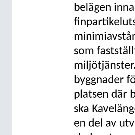
belägen inn
finpartikelu
minimiavstån
som fastställ
miljötjänster
byggnader f
platsen där b
ska Kavelän
en del av ut