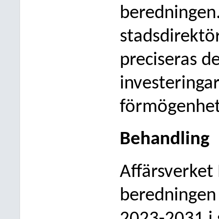
beredningen
stadsdirektö
preciseras de
investeringa
förmögenhets
Behandling
Affärsverket
beredningen 