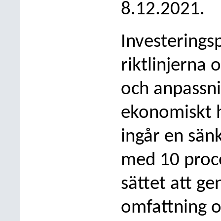
8.12.2021.
Investerings
riktlinjerna 
och
anpassn
ekonomiskt h
ingår en sän
med 10 proc
sättet att g
omfattning o