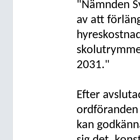
"Nämnden
S
av att förlän
hyreskostnade
skolutrymmen
2031."
Efter avsluta
ordföranden 
kan godkänna