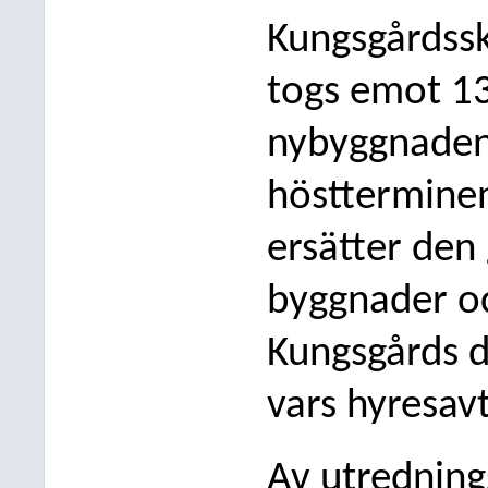
Kungsgårdss
togs emot 13
nybyggnaden 
hösttermine
ersätter den
byggnader o
Kungsgårds d
vars hyresav
Av utrednin