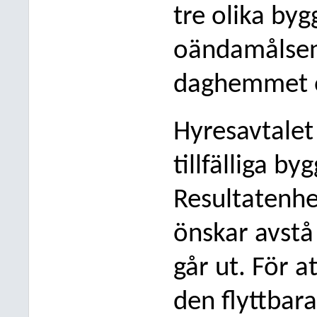
tre olika by
oändamålsenli
daghemmet o
Hyresavtalet
tillfälliga b
Resultatenh
önskar avstå
går ut. För 
den flyttbar