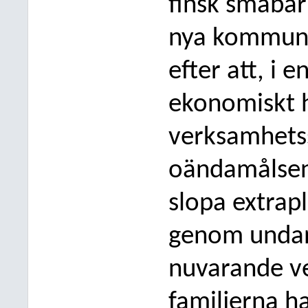
finsk småbar
nya kommuna
efter att, i
ekonomiskt 
verksamhetss
oändamålsenl
slopa extrap
genom undan
nuvarande ve
familjerna h