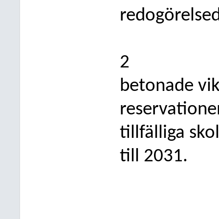
redogörelsed
2
betonade vik
reservatione
tillfälliga s
till 2031.