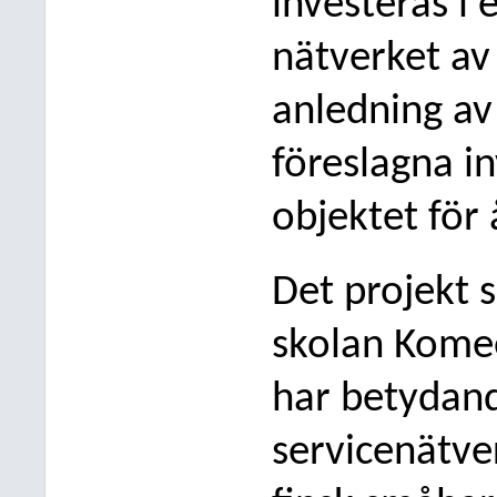
investeras i 
nätverket a
anledning av
föreslagna i
objektet för
Det projekt 
skolan Komee
har betydan
servicenätve