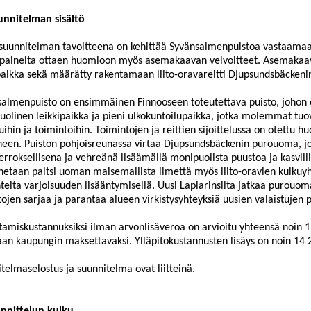
unnitelman sisältö
osuunnitelman tavoitteena on kehittää Syvänsalmenpuistoa vastaamaa
öpaineita ottaen huomioon myös
asemakaavan velvoitteet. Asemakaava
paikka sekä määrätty rakentamaan liito-oravareitti
Djupsundsbäckeni
almenpuisto on ensimmäinen Finnooseen toteutettava puisto, johon o
olinen leikkipaikka ja pieni ulkokuntoilupaikka, jotka molemmat tuov
uihin ja toimintoihin. Toimintojen ja reittien sijoittelussa on otettu 
neen. Puiston pohjoisreunassa virtaa
Dju
psundsbäckenin
purouoma, jo
rroksellisena ja vehreänä lisäämällä monipuolista puustoa ja kasvillis
etaan paitsi uoman maisemallista ilmettä myös liito-oravien kulkuyh
teita varjoisuuden lisääntymisellä. Uusi
Lapiarinsilta
jatkaa purouoma
tojen sarjaa ja parantaa alueen virkistysyhteyksiä uusien valaistujen pu
amiskustannuksiksi ilman arvonlisäveroa on a
rvioitu yhteensä noin 1
an kaupungin maksettavaksi. Ylläpitokustannusten lisäys on noin 14
telmaselostus ja suunnitelma ovat liitteinä.