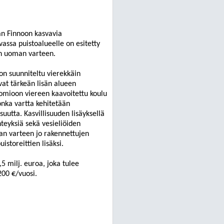
n Finnoon kasvavia
ssa puistoalueelle on esitetty
n
uoman varteen.
n suunniteltu vierekkäin
at tärkeän lisän alueen
huomioon viereen kaavoitettu koulu
nka vartta kehitetään
uutta. Kasvillisuuden lisäyksellä
teyksiä sekä vesieliöide
n
n varteen jo rakennettujen
istoreittien lisäksi.
,5 milj. euroa, joka tulee
200 €/vuosi.