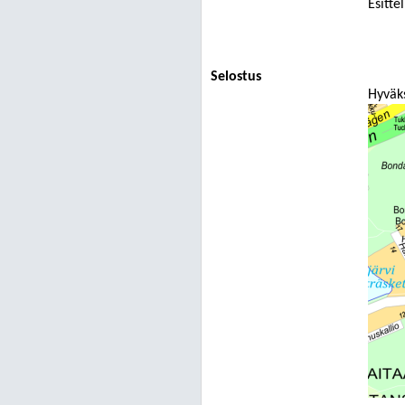
Esitte
Selostus
Hyväks