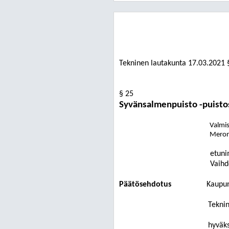
Tekninen lautakunta
17.03.2021
§ 25
Syvänsalmenpuisto -puist
Valmist
Meron
etuni
Vaihd
Päätösehdotus
Kaupun
Tekni
hyväk