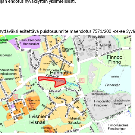
lijän ehdotus hyväksyttiin yksimielisesti.
yttäväksi esitettävä puistosuunnitelmaehdotus 7571/200 koskee Syv