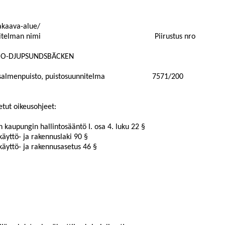
kaava-alue/
itelman nimi
Piirustus nro
OO-DJUPSUNDSBÄCKEN
salmenpuisto, puistosuunnitelma
7571/200
etut oi
keusohjeet:
 kaupungin hallintosääntö I. osa 4. luku 22 §
yttö- ja rakennuslaki 90 §
äyttö- ja rakennusasetus 46 §