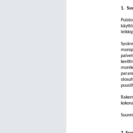
1.
Su
Puist
käytt
leikki
Syväns
monipu
palvel
kentti
monike
parann
olosuh
puusil
Rakent
kokona
Suunni