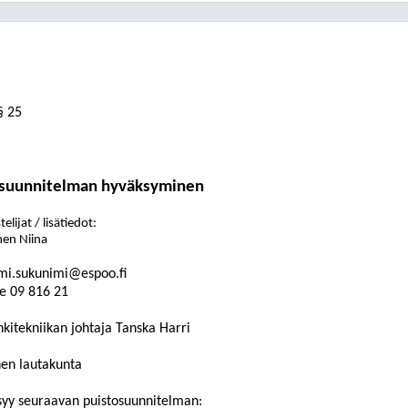
§ 25
osuunnitelman hyväksyminen
elijat / lisätiedot:
en Niina
mi.sukunimi@espoo.fi
e
09
816
21
kitekniikan johtaja Tanska Harri
nen lautakunta
syy seuraavan puistosuunnitelman: