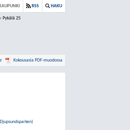
KAUPUNKI
RSS
HAKU
Pykälä 25
e
Kokousasia PDF-muodossa
r Djupsundsparken)