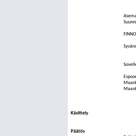
Asema
Suunn
FINN
Syvän
Sovell
Espoon
Maankä
Maank
Käsittely
Päätös