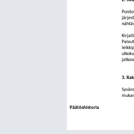
2. Su
Puisto
järjes
nähtäv
Kirjall
Palaut
leikki
ulkoku
jatkos
3. Ra
Syvän
mukan
Päätöshistoria