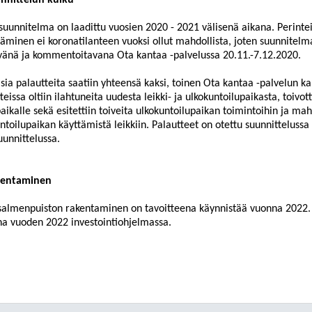
unnittelun kulku
suunnitelma on laadittu vuosien 2020
- 2021 välisenä aikana. Perintei
täminen ei koronatilanteen vuoksi ollut mahdollista, joten suunnitelm
änä ja kommentoitavana Ota kantaa -palvelussa 20.11.-7.12.2020.
isia palautt
eita saatiin yhteensä kaksi, toinen Ota kantaa -palvelun ka
teissa oltiin ilahtuneita uudesta leikki- ja ulkokuntoilupaikasta, toivot
paikalle sekä
esitettiin toiveita ulkokuntoilupaikan toimin
toihin ja mah
ntoilupaikan käyttämistä leikkiin. Palautteet on otettu suunnitteluss
uunnittelussa.
kentaminen
salmenpuiston rakentaminen on tavoitteena käynnistää vuonna 2022.
a vuoden 2022 investointiohjelmassa
.