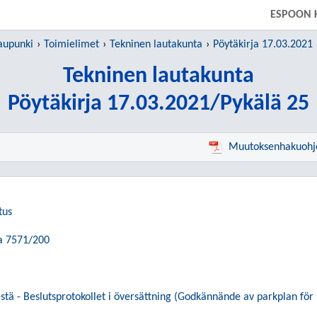
SIIRRY SUORAAN PÄÄSISÄLTÖÖN
ESPOON 
aupunki
Toimielimet
Tekninen lautakunta
Pöytäkirja 17.03.2021
Tekninen lautakunta
Pöytäkirja 17.03.2021/Pykälä 25
Muutoksenhakuohj
tus
a 7571/200
tä - Beslutsprotokollet i översättning (Godkännände av parkplan fö