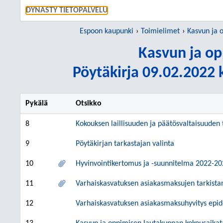
SIIRRY S
DYNASTY TIETOPALVELU
Espoon kaupunki
Toimielimet
Kasvun ja 
Kasvun ja op
Pöytäkirja 09.02.2022 k
Pykälä
Otsikko
8
Kokouksen laillisuuden ja päätösvaltaisuuden
9
Pöytäkirjan tarkastajan valinta
10
Hyvinvointikertomus ja -suunnitelma 2022-2025
11
Varhaiskasvatuksen asiakasmaksujen tarkista
12
Varhaiskasvatuksen asiakasmaksuhyvitys epide