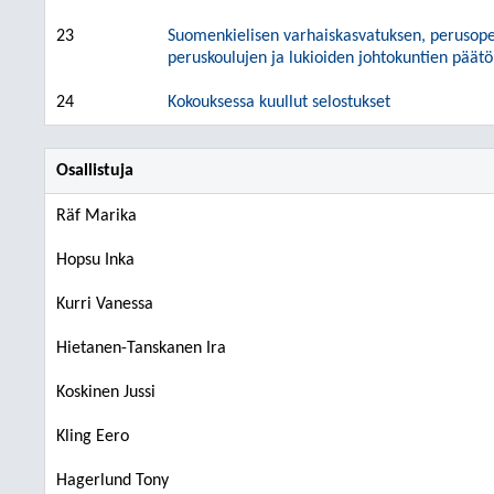
23
Suomenkielisen varhaiskasvatuksen, perusopet
peruskoulujen ja lukioiden johtokuntien päätö
24
Kokouksessa kuullut selostukset
Osallistuja
Räf Marika
Hopsu Inka
Kurri Vanessa
Hietanen-Tanskanen Ira
Koskinen Jussi
Kling Eero
Hagerlund Tony