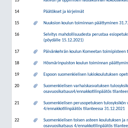
13
Kasvun ja oppimisen lautakunnan kokousaikata
14
Päätökset ja kirjelmät
15
Nuuksion koulun toiminnan päättyminen 31.7
16
Selvitys mahdollisuudesta perustaa esiopetuk
(pöydälle 15.12.2021)
17
Päivänkehrän koulun Komeetan toimipisteen 
18
Hösmärinpuiston koulun toiminnan päättymi
19
Espoon suomenkielisen lukiokoulutuksen opet
20
Suomenkielisen varhaiskasvatuksen tulosyksik
osavuosikatsaus4/ennakkotilinpäätös tilantee
21
Suomenkielisen perusopetuksen tulosyksikön v
4/ennakkotilinpäätös tilanteessa 31.12.2021
22
Suomenkielisen toisen asteen koulutuksen ja 
osavuosikatsaus 4/ennakkotilinpäätös tilante