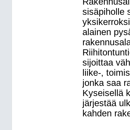
Rakennusalo
sisäpiholle
yksikerroks
alainen pys
rakennusala
Riihitontunt
sijoittaa v
liike-, toim
jonka saa r
Kyseisellä k
järjestää ul
kahden rake