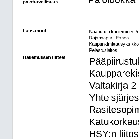
paloturvallisuus
Lausunnot
Naapurien kuuleminen 5 
Rajanaapurit Espoo
Kaupunkimittausyksikkö
Pelastuslaitos
Hakemuksen liitteet
Pääpiirustu
Kaupparekis
Valtakirja 2
Yhteisjärje
Rasitesopi
Katukorkeu
HSY:n liito