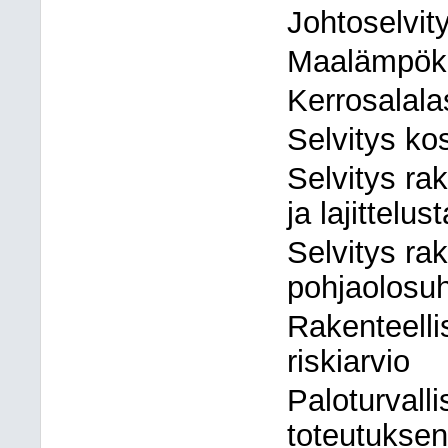
Johtoselvit
Maalämpöka
Kerrosalala
Selvitys ko
Selvitys ra
ja lajittelust
Selvitys ra
pohjaolosuh
Rakenteelli
riskiarvio
Paloturvall
toteutuksen