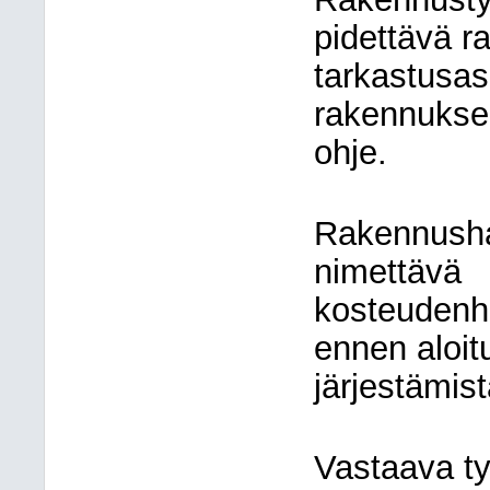
pidettävä r
tarkastusasi
rakennuksen
ohje.
Rakennusha
nimettävä
kosteudenha
ennen aloi
järjestämist
Vastaava ty