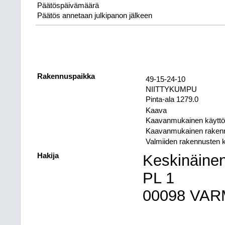
Päätöspäivämäärä
Päätös annetaan julkipanon jälkeen
Rakennuspaikka
49-15-24-10
NIITTYKUMPU
Pinta-ala 1279.0
Kaava
Kaavanmukainen käyttöt
Kaavanmukainen raken
Valmiiden rakennusten 
Hakija
Keskinäine
PL 1
00098 VA