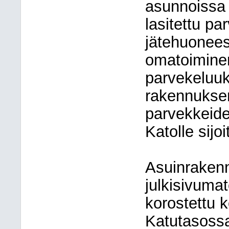
asunnoissa 
lasitettu pa
jätehuonees
omatoimine
parvekeluuk
rakennuksen
parvekkeide
Katolle sijo
Asuinrakenn
julkisivumat
korostettu k
Katutasoss