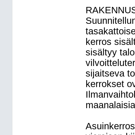
RAKENNU
Suunnitellu
tasakattois
kerros sisält
sisältyy tal
vilvoittelut
sijaitseva t
kerrokset o
Ilmanvaihto
maanalaisia 
Asuinkerros