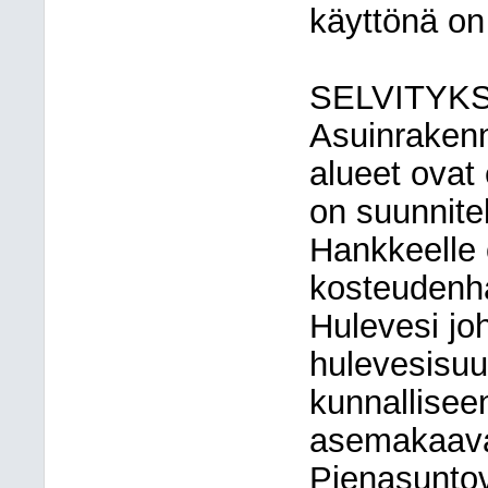
käyttönä on 
SELVITYK
Asuinrakenn
alueet ovat
on suunnite
Hankkeelle o
kosteudenhal
Hulevesi jo
hulevesisuu
kunnallisee
asemakaavan
Pienasuntov