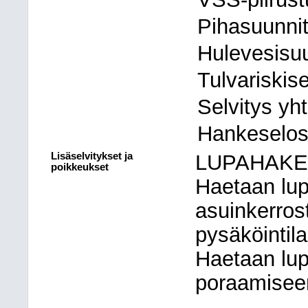
Pihasuunni
Hulevesisu
Tulvariskise
Selvitys yht
Hankeselos
Lisäselvitykset ja
LUPAHAK
poikkeukset
Haetaan lup
asuinkerros
pysäköintil
Haetaan lu
poraamisee