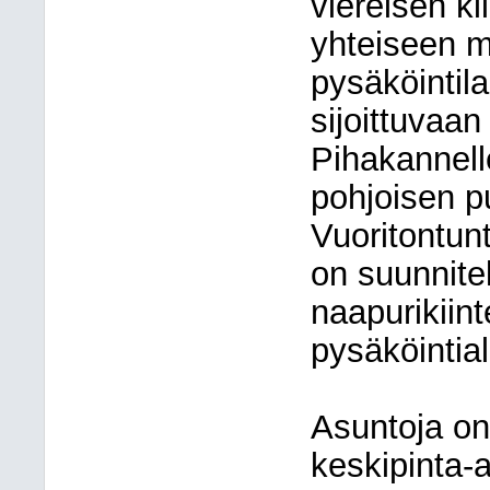
viereisen k
yhteiseen 
pysäköintila
sijoittuvaan
Pihakannell
pohjoisen pu
Vuoritontunt
on suunnitel
naapurikiin
pysäköintia
Asuntoja on
keskipinta-