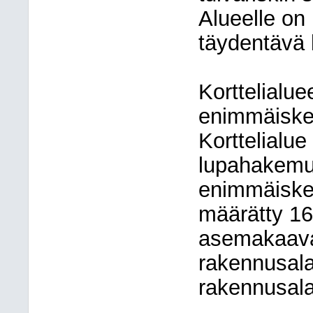
Alueelle on
täydentävä 
Korttelialu
enimmäiske
Korttelialue
lupahakemuk
enimmäisker
määrätty 160
asemakaava
rakennusala
rakennusala