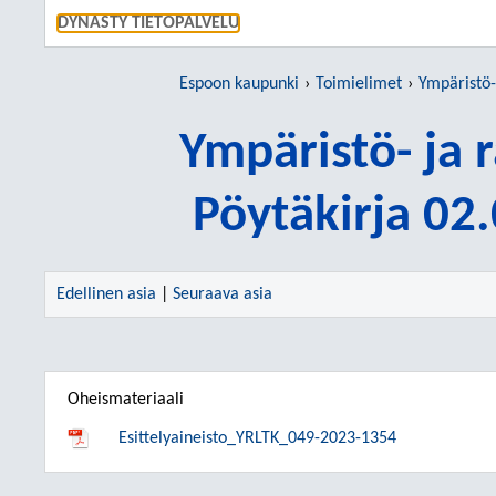
SIIRRY S
DYNASTY TIETOPALVELU
Espoon kaupunki
Toimielimet
Ympäristö-
Ympäristö- ja
Pöytäkirja 02
Edellinen asia
|
Seuraava asia
Oheismateriaali
Esittelyaineisto_YRLTK_049-2023-1354