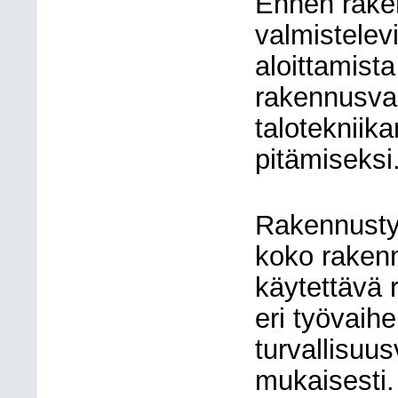
Ennen rake
valmistelev
aloittamist
rakennusva
talotekniik
pitämiseksi
Rakennusty
koko rakenn
käytettävä r
eri työvaih
turvallisuu
mukaisesti.