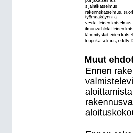
pohjakatselmus
sijaintikatselmus
rakennekatselmus, suorit
työmaakäynnillä
vesilaitteiden katselmus
ilmanvaihtolaitteiden ka
lämmityslaitteiden kats
loppukatselmus, edellyt
Muut ehdot
Ennen rake
valmistelev
aloittamist
rakennusva
aloituskoko