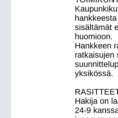
Kaupunkikuv
hankkeesta 
sisältämät 
huomioon.
Hankkeen ra
ratkaisujen
suunnittelu
yksikössä.
RASITTEE
Hakija on la
24-9 kanssa