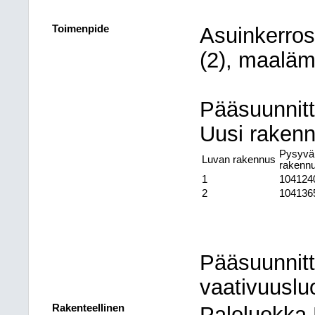
Toimenpide
Asuinkerrost
(2), maaläm
Pääsuunnitte
Uusi raken
Pysyvä
Luvan rakennus
rakenn
1
104124
2
104136
Pääsuunnitt
vaativuuslu
Rakenteellinen
Paloluokka