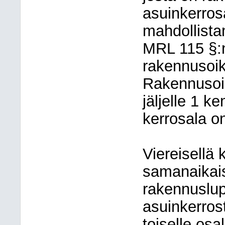
asuinkerro
mahdollista
MRL 115 §:
rakennusoik
Rakennusoik
jäljelle 1 k
kerrosala o
Viereisellä 
samanaikaise
rakennuslu
asuinkerrost
toiselle osal