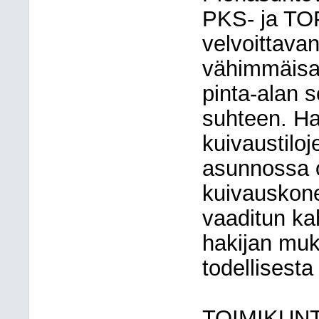
PKS- ja TO
velvoittavan
vähimmäisar
pinta-alan 
suhteen. Ha
kuivaustiloj
asunnossa o
kuivauskone
vaaditun ka
hakijan muk
todellisesta
TOIMIKUN