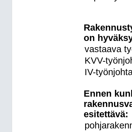
Rakennusty
on hyväksy
vastaava ty
KVV-työnjo
IV-työnjoht
Ennen kunk
rakennusva
esitettävä:
pohjaraken