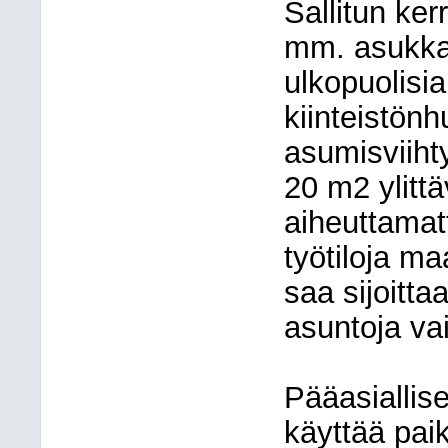
Sallitun ke
mm. asukkai
ulkopuolisia 
kiinteistönhu
asumisviiht
20 m2 ylittä
aiheuttamat
työtiloja m
saa sijoitt
asuntoja vai
Pääasiallise
käyttää paik