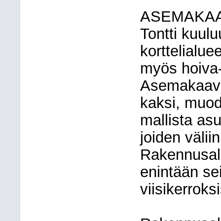
ASEMAKAA
Tontti kuulu
korttelialu
myös hoiva-
Asemakaavas
kaksi, muod
mallista as
joiden välii
Rakennusalo
enintään se
viisikerroksi