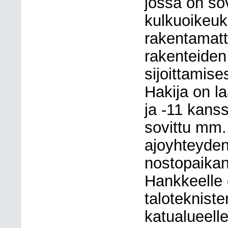
jossa on so
kulkuoikeuk
rakentamatt
rakenteiden 
sijoittamise
Hakija on la
ja -11 kans
sovittu mm.
ajoyhteyde
nostopaikan 
Hankkeelle 
talotekniste
katualueelle