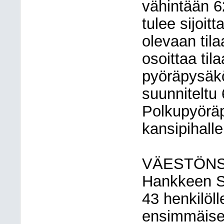
vähintään 6
tulee sijoitt
olevaan tilaa
osoittaa til
pyöräpysäkö
suunniteltu 
Polkupyöräpa
kansipihalle
VÄESTÖN
Hankkeen S
43 henkilöl
ensimmäise