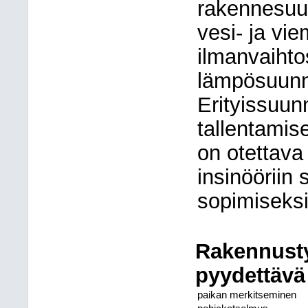
rakennesuu
vesi- ja vi
ilmanvaihto
lämpösuunn
Erityissuun
tallentamise
on otettava 
insinööriin 
sopimiseksi
Rakennust
pyydettävä
paikan merkitseminen