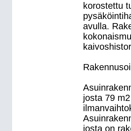
korostettu t
pysäköintiha
avulla. Rak
kokonaismuo
kaivoshistor
Rakennusoi
Asuinraken
josta 79 m2 
ilmanvaiht
Asuinraken
josta on ra