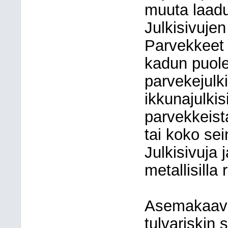
muuta laadu
Julkisivujen
Parvekkeet t
kadun puolei
parvekejulki
ikkunajulkis
parvekkeis
tai koko sei
Julkisivuja
metallisilla 
Asemakaava
tulvariskin