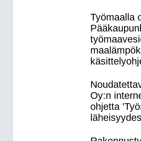
Työmaalla 
Pääkaupun
työmaavesi
maalämpöka
käsittelyohj
Noudatetta
Oy:n intern
ohjetta 'Ty
läheisyydes
Rakennusty