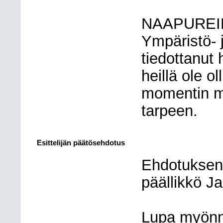
NAAPUREI
Ympäristö- 
tiedottanut
heillä ole 
momentin m
tarpeen.
Esittelijän päätösehdotus
Ehdotuksen
päällikkö Ja
Lupa myönn