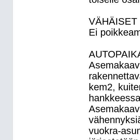
VÄHÄISET
Ei poikkeam
AUTOPAIK
Asemakaava
rakennettav
kem2, kuite
hankkeessa
Asemakaava 
vähennyksiä 
vuokra-asunt