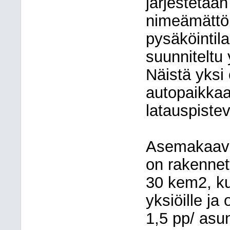
järjestetään
nimeämättöm
pysäköintil
suunniteltu 
Näistä yksi
autopaikkaa
latauspiste
Asemakaava
on rakennet
30 kem2, ku
yksiöille ja
1,5 pp/ asu