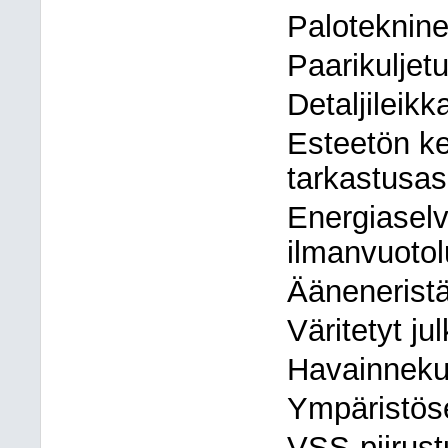
Paloteknin
Paarikuljet
Detaljileik
Esteetön ke
tarkastusasi
Energiaselvi
ilmanvuotol
Ääneneristä
Väritetyt ju
Havainneku
Ympäristöse
VSS-piirust