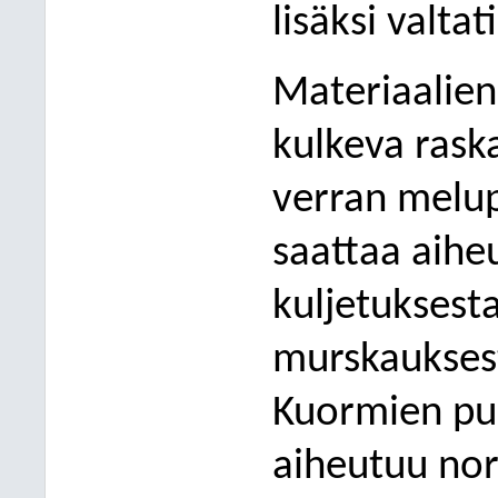
lisäksi valta
Materiaalien
kulkeva raska
verran melup
saattaa aihe
kuljetuksest
murskaukses
Kuormien pur
aiheutuu no