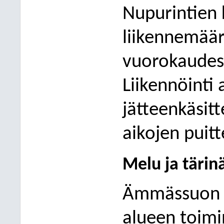
Nupurintien
liikennemää
vuorokaudess
Liikennöinti 
jätteen
käsit
aikojen puitt
Melu ja tärin
Ämmässuon j
alueen toimi