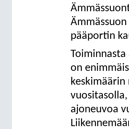
Ämmässuontie
Ämmässuon j
pääportin ka
Toiminnasta 
on enimmäi
ke
skimäärin
vuositasolla
ajoneuvoa v
Liikennemäär