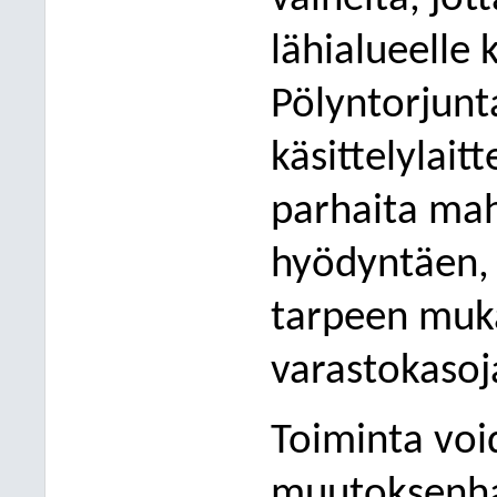
lähialueelle
Pölyntorjunta
käsittelylaitt
parhaita mah
hyödyntäen, 
tarpeen muka
varastokasoj
Toiminta voi
muutoksenha