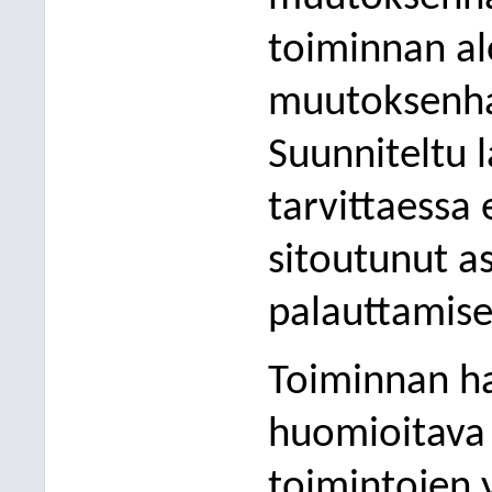
toiminnan al
muutoksenha
Suunniteltu 
tarvittaessa 
sitoutunut 
palauttamise
Toiminnan ha
huomioitava l
toimintojen 