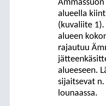
Ämmässuon j
alueella kiin
(kuvaliite 1)
alueen kokon
rajautuu
Äm
jätteenkäsit
alueeseen.
L
sijaitsevat n
lounaassa
.