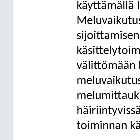
käyttämällä l
Meluvaikutu
sijoittamisen
käsittelytoi
välittömään 
me
luvaikutu
melumittauks
häiriintyvis
toiminnan kä