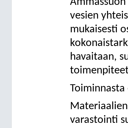
Ämmässuon j
vesien yhtei
mukaisesti o
kokonaistark
havaitaan, s
toimenpiteet
Toiminnasta 
Materiaalien
varastointi s