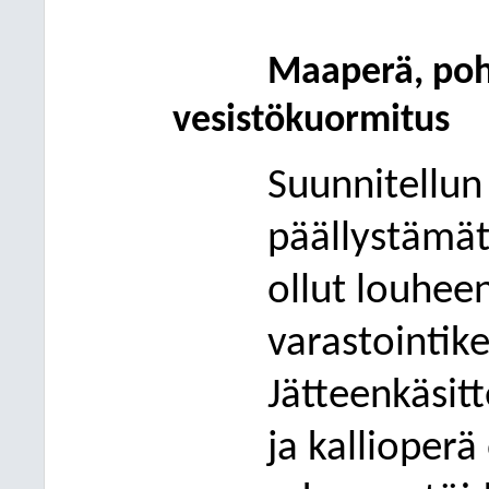
Maaperä, pohj
vesistökuormitus
Suunnitellun
päällystämät
ollut louheen
varastointike
Jätteenkäsit
ja kallioper