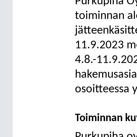
Purkupiha O
toiminnan al
jätteenkäsit
11.9.2023 m
4
.8.-11.9.20
hakemusasiak
osoitteessa y
Toiminnan ku
Purkupiha o