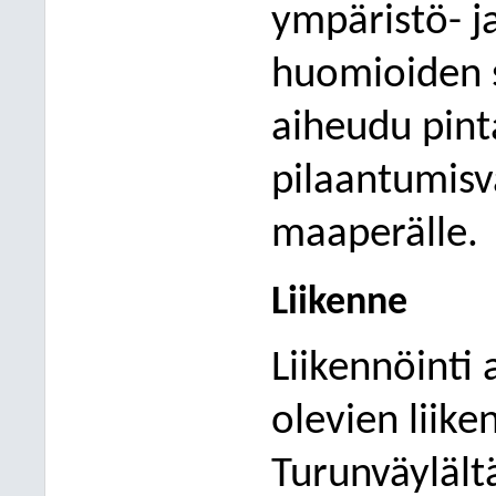
ympäristö- ja
huomioiden s
aiheudu pint
pilaantumisv
maaperälle.
Liikenne
Liikennöinti
olevien liike
Turunväylältä