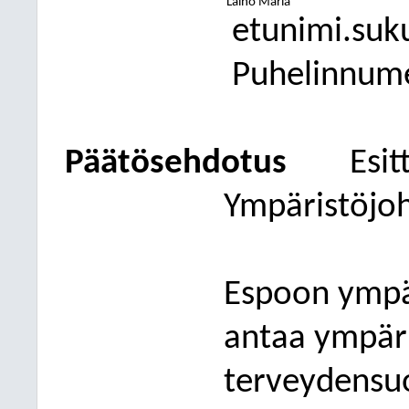
Laiho Maria
etunimi.suk
Puhelinnum
Päätösehdotus
Esit
Ympäristöjo
Espoon ympär
antaa ympäri
terveydensu