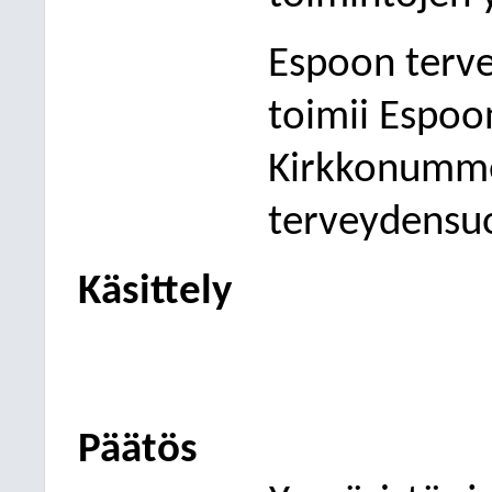
Espoon terv
toimii Espoon
Kirkkonumm
terveydensu
Käsittely
Päätös