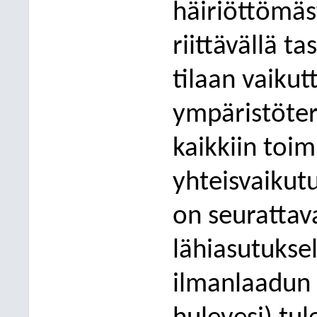
häiriöttömäs
riittävällä 
tilaan vaikut
ympäristöter
kaikkiin toimi
yhteisvaikut
on seurattava
lähiasutuksel
ilmanlaadun 