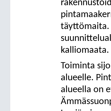
rakennustöi
pintamaaker
täyttömaita.
suunnittelu
kalliomaata.
Toim
inta si
alueelle. Pin
alueella on 
Ämmässuonpu