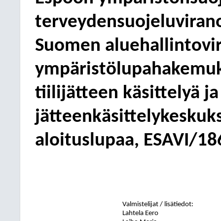
terveydensuojeluviran
Suomen aluehallintovir
ympäristölupahakemuks
tiilijätteen käsittelyä
jätteenkäsittelykeskuk
aloituslupaa, ESAVI/1
Valmistelijat / lisätiedot:
Lahtela Eero