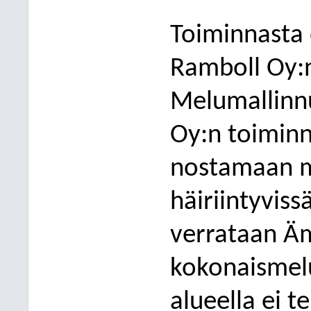
Toiminnasta 
Ramboll Oy:n
Melumallinn
Oy:n toimin
nostamaan m
häiriintyviss
verrataan Ä
kokonaismelu
alueella ei 