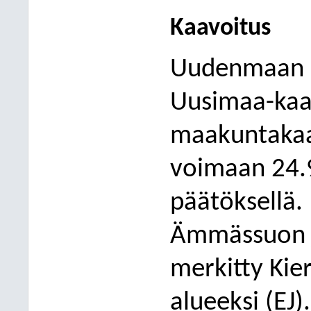
Kaavoitus
Uudenmaan a
Uusimaa-kaa
maakuntakaav
voimaan 24.9
päätöksellä
Ämmässuon j
merkitty
Kie
alueeksi (EJ