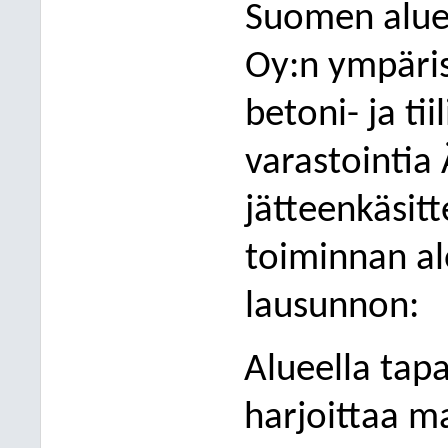
Suomen alueh
Oy:n y
mpäri
betoni- ja tii
varastointi
jätteenkäsitt
toiminnan al
lausunnon
:
Alueella tap
harjoittaa 