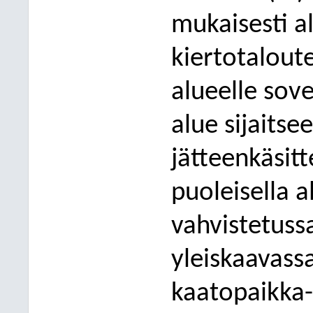
mukaisesti a
kiertotaloute
alueelle sov
alue sijait
jätteenkäsi
puoleisella a
vahvistetus
yleiskaavass
kaatopaikka-