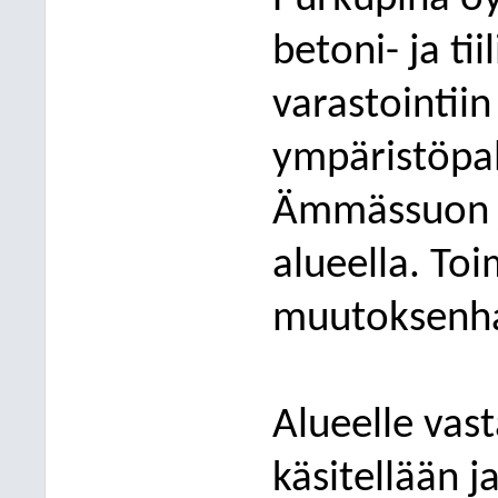
betoni- ja tii
varastointii
ympäristöpa
Ämmässuon j
alueella.
Toi
muutoksenha
Alueelle vas
käsitellään j