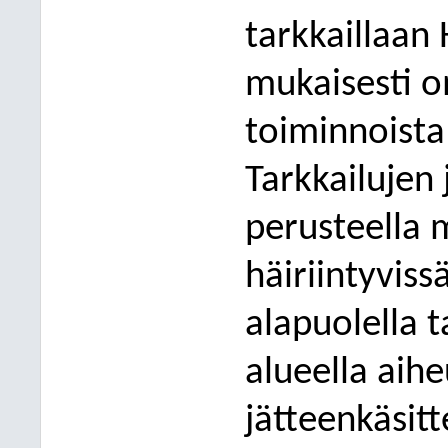
tarkkaillaan
mukaisesti 
toiminnoista
Tarkkailujen
perusteella 
häiriintyviss
alapuolella t
alueella aih
jätteenkäsit