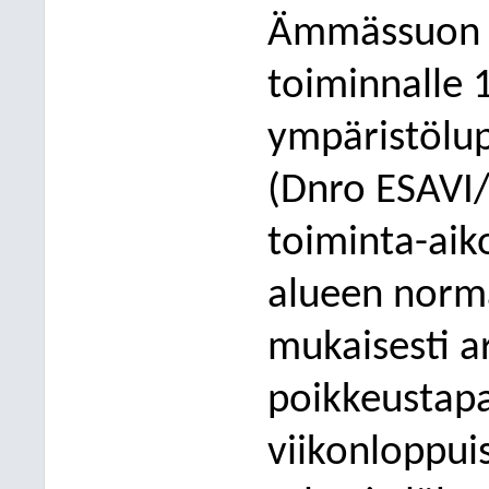
Ämmässuon j
toiminnalle
ympärist
ölu
(Dnro ESAVI
toiminta-aik
alueen norma
mukaisesti ar
poikkeustapa
viikonloppuis