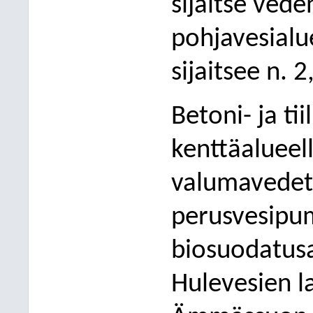
sijaitse ved
pohjavesialu
sijaitsee n. 
Betoni- ja tii
kenttäalueell
valumavedet
perusvesipu
biosuodatus
Hulevesien 