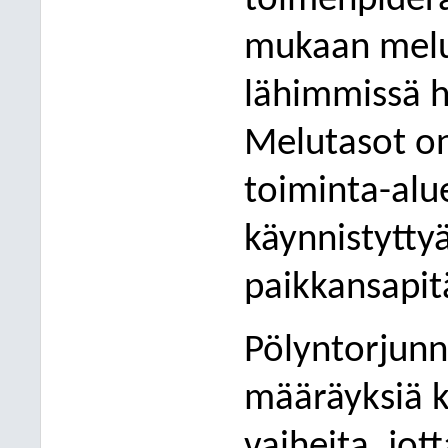
toimenpider
mukaan melun
lähimmissä hä
Melutasot o
toiminta-alu
käynnistytty
paikkansapit
Pölyntorjunn
määräyksiä k
vaiheita, jot