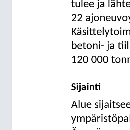
tulee ja läh
22 ajoneuvo
Käsittelytoi
betoni- ja ti
120 000 tonn
Sijainti
Alue sijaitse
ympäristöpal