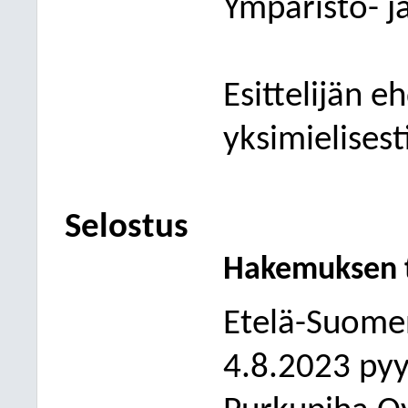
Ympäristö- j
Esittelijän e
yksimielisest
Selostus
Hakemuksen 
Etelä-Suomen
4.8.2023 pyy