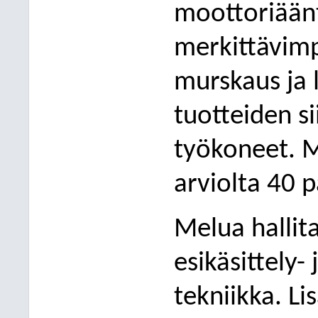
moottoriään
merkittävimp
murskaus ja l
tuotteiden si
työkoneet. 
arviolta 40 
Melua hallit
esikäsittely- 
tekniikka. Li