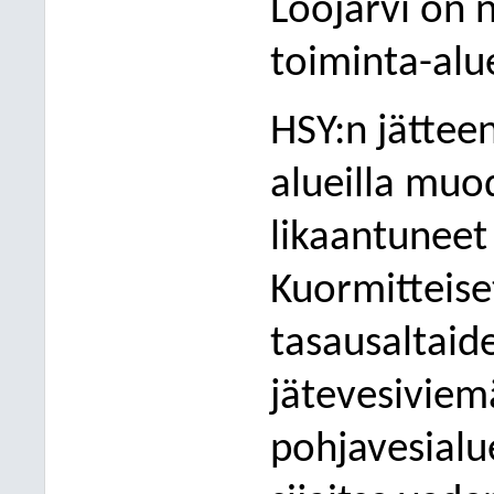
Loojärvi on n
toiminta-alu
HSY:n jättee
alueilla muo
likaantuneet
Kuormitteise
tasausaltaid
jätevesiviemä
pohjavesialue