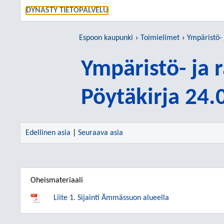
SIIRRY S
DYNASTY TIETOPALVELU
Espoon kaupunki
Toimielimet
Ympäristö-
Ympäristö- ja
Pöytäkirja 24
Edellinen asia
|
Seuraava asia
Oheismateriaali
Liite 1. Sijainti Ämmässuon alueella