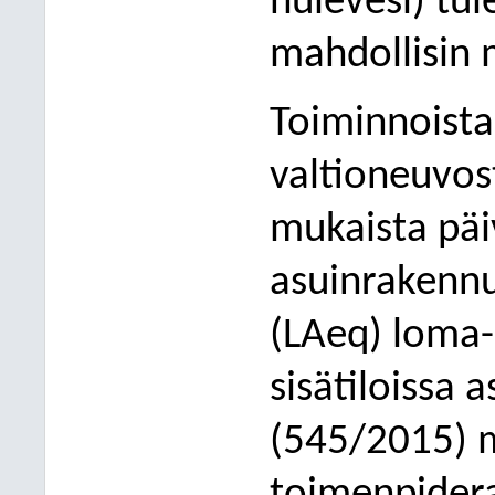
hulevesi) tul
mahdollisin 
Toiminnoista
valtioneuvo
mukaista päi
asuinrakenn
(LAeq) loma-
sisätiloissa
(545/2015) m