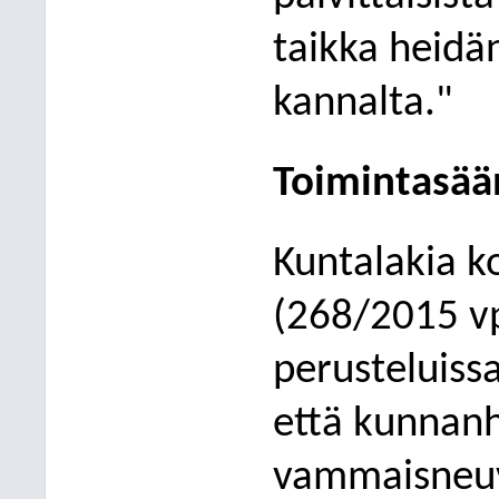
taikka heidä
kannalta.
"
T
oimintasä
Kuntalakia k
(268/2015 vp
perusteluiss
että kunnanh
vammaisneuv