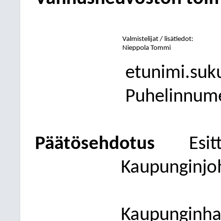
Valmistelijat / lisätiedot:
Nieppola Tommi
etunimi.suk
Puhelinnum
Päätösehdotus
Esit
Kaupunginjo
Kaupunginhal