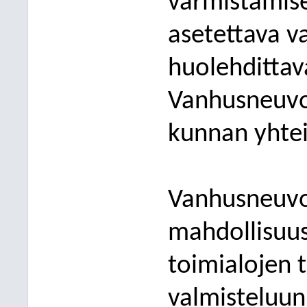
varmistamise
asetettava v
huolehdittav
Vanhusneuvo
kunnan yhte
Vanhusneuvo
mahdollisuus
toimialojen 
valmisteluun 