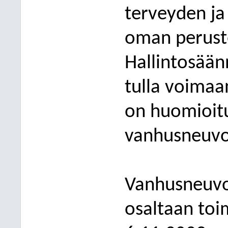
terveyden j
oman perust
Hallintosään
tulla voimaa
on huomioitu
v
anhusneuvo
Vanhusneuv
osaltaan
toi