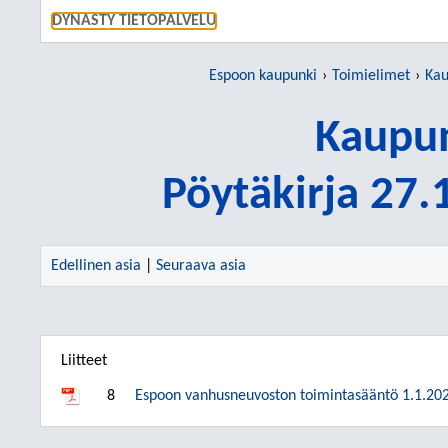
SIIRRY S
DYNASTY TIETOPALVELU
Espoon kaupunki
Toimielimet
Kau
Kaupun
Pöytäkirja 27
Edellinen asia
|
Seuraava asia
Liitteet
8
Espoon vanhusneuvoston toimintasääntö 1.1.202