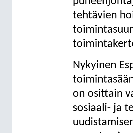
puheenjohtaj
tehtävien ho
toimintasuun
toimintaker
Nykyinen
Es
toimintasää
on
osittain 
sosiaali- ja
uudistamisen