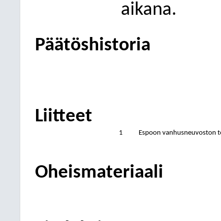
aikana.
Päätöshistoria
Liitteet
1
Espoon vanhusneuvoston to
Oheismateriaali