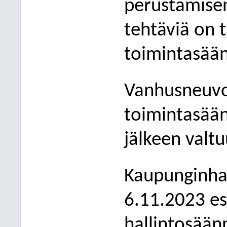
perustamise
tehtäviä on t
toimintasään
V
anhusneuvos
toimintasä
jälkeen valt
Kaupunginhal
6.11.2023 esi
hallintosään