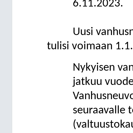
6.11.2023
.
Uu
si
vanhusn
tulisi voimaan 1.1
Nykyisen va
jatkuu vuode
Vanhus
neuvo
seuraavalle 
(valtuustoka