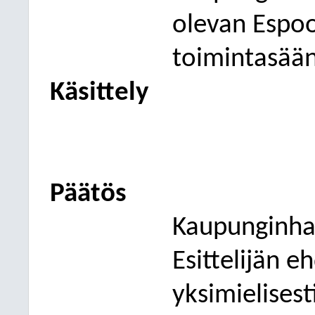
olevan Espo
toimintasää
Käsittely
Päätös
Kaupunginhal
Esittelijän e
yksimielisest