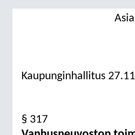
Asi
Kaupunginhallitus
27.1
§ 317
Vanhusneuvoston toi