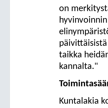
on merkityst
hyvinvoinnin
elinympärist
päivittäisis
taikka heidä
kannalta.
"
Toimintasää
Kuntalakia k