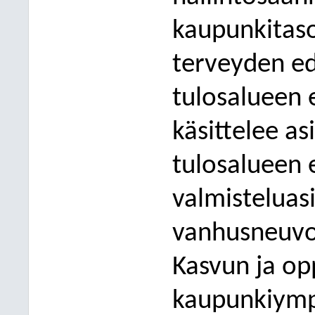
kaupunkitaso
terveyden ed
tulosalueen 
käsittelee a
tulosalueen 
valmisteluas
vanhusneuvos
Kasvun ja op
kaupunkiympä