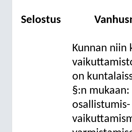
Selostus
Vanhus
Kunnan niin 
vaikuttamist
on kuntalais
§:n mukaan: 
osallistumis-
vaikuttamism