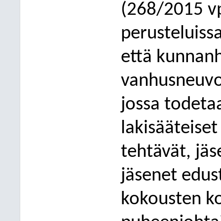
(268/2015 vp
perusteluiss
että kunnanh
vanhusneuvo
jossa todet
lakisääteise
tehtävät, jä
jäsenet edus
kokousten k