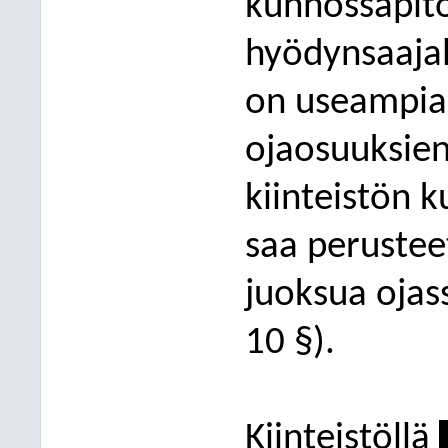
kunnossapit
hyödynsaajal
on useampia,
ojaosuuksien 
kiinteistön k
saa perustee
juoksu
a ojas
10 §).
Kiinteistöllä