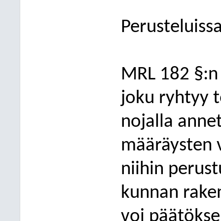
Perusteluissa
MRL 182 §:n
joku ryhtyy t
nojalla anne
määräysten va
niihin perust
kunnan rake
voi päätöksel