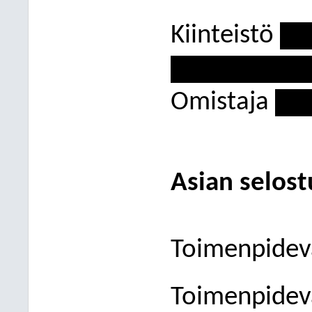
Kiinteistö
---
----------------
Omistaja
----
Asian selost
Toimenpideva
Toimenpidev