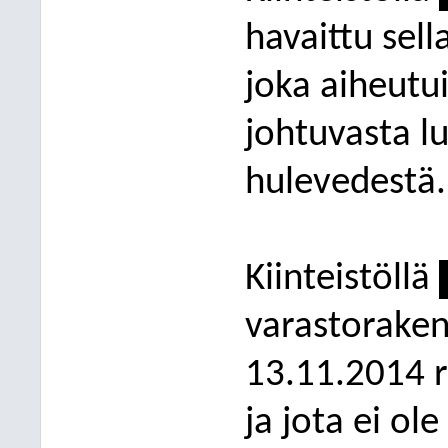
havaittu sell
joka aiheutui
johtuvasta l
hulevedestä.
Kiinteistöllä
varastoraken
13.11.2014 
ja jota ei o