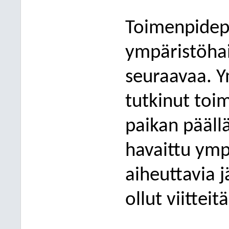
Toimenpidep
ympäristöhai
s
euraavaa. Y
tutkinut to
paikan pääll
havaittu ymp
aiheuttavia j
ollut viitteitä