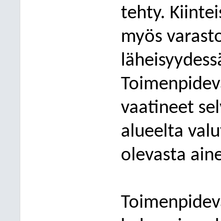
tehty. Kiinte
my
ös varast
läheisyydess
Toimenpideva
vaatineet sel
alueelta val
olevasta ain
Toimenpideva