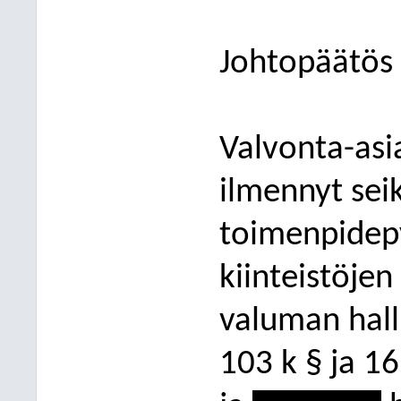
Johtopäätös
Valvonta-asi
ilm
ennyt sei
toimenpidep
kiinteistöjen
valuman halli
103 k § ja 16