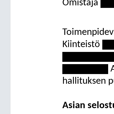
Omistaja
----
Toimenpidev
Kiinteistö
---
----------------
---------------
A
hallituksen 
Asian selost