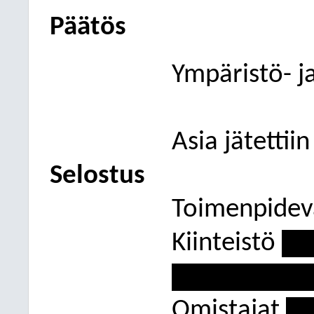
Päätös
Ympäristö- j
Asia jätettii
Selostus
Toimenpidev
Kiinteistö
---
----------------
Omistajat
---