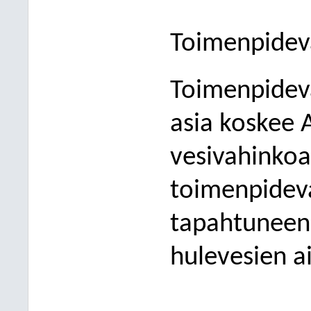
Toimenpideva
Toimenpidev
asia koskee
vesivahinkoa
toimenpideva
tapahtuneen
hulevesien 