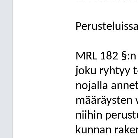
Perusteluissa
MRL 182 §:n
joku ryhtyy t
nojalla anne
määräysten va
niihin perust
kunnan rake