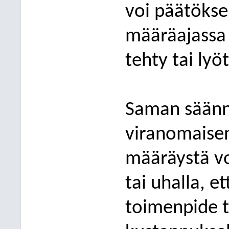
voi päätöksel
määräajassa 
tehty tai lyö
Saman sään
viranomaisen
määräystä vo
tai uhalla, e
toimenpide t