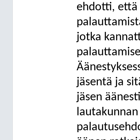
ehdotti, että
palauttamista
jotka kannat
palauttamis
Äänestyksess
jäsentä ja sit
jäsen äänest
lautakunnan
palautusehd