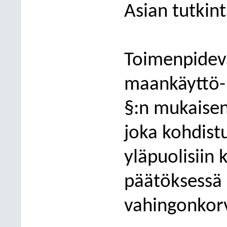
Asian tutkin
Toimenpideva
maankäyttö- 
§:n mukaisen
joka kohdis
yläpuolis
iin 
päätöksessä 
vahingonkorv