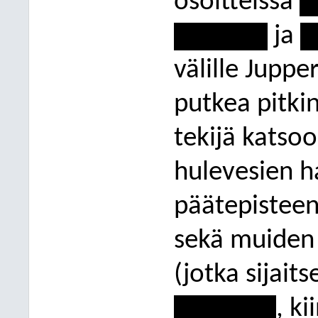
osoitteissa
--
-----------
ja
--
välille Jupp
putkea pitki
tekijä katsoo
hulevesien ha
päätepisteen
sekä muiden 
(jo
tka sijait
------------
, ki