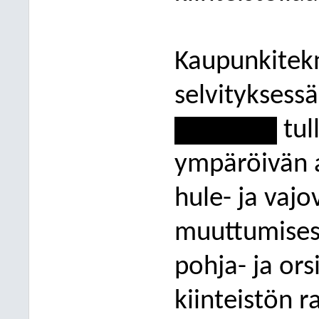
Kaupunkitek
selvityksessä
------------
tul
ympäröivän a
hule- ja vajo
muuttumisest
pohja- ja ors
kiinteistön 