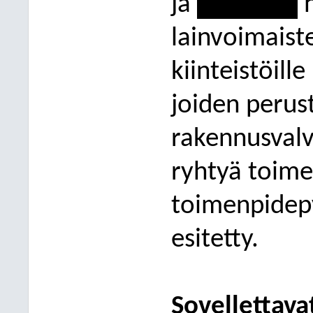
ja
------------
h
lainvoimaist
kiinteistöill
joiden perus
rakennusval
ryhtyä toime
toimenpidep
esitetty.
Sovellettava