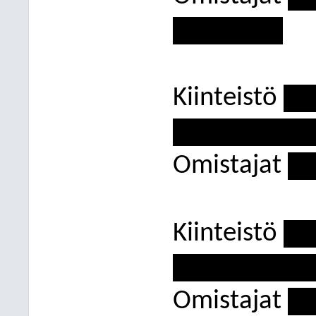
-------------
Kiinteistö
---
----------------
Omistajat
---
Kiinteistö
---
----------------
Omistajat
---