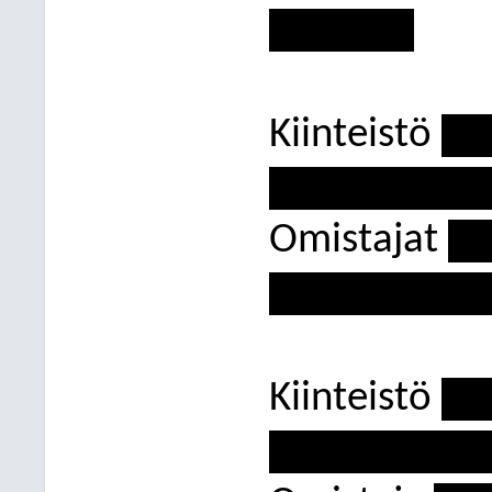
-----------
Kiinteistö
---
----------------
Omistajat
---
----------------
Kiinteistö
---
----------------