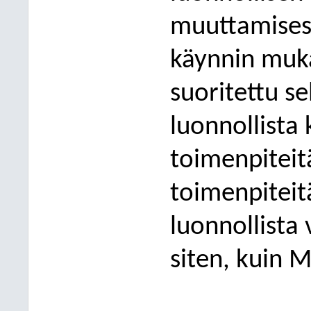
muuttamisest
käynnin mukaa
suoritettu s
luonnollista
toimenpiteitä
toimenpiteit
luonnollista 
siten, kuin 