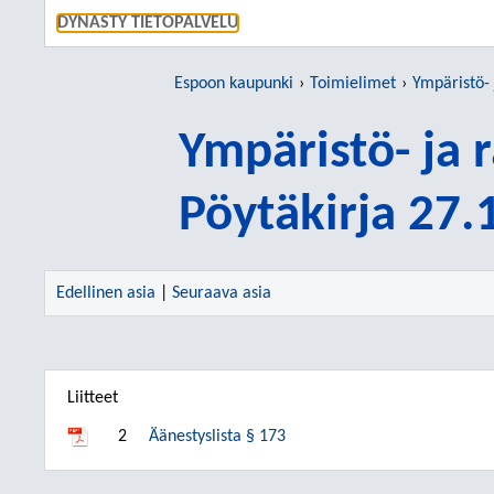
SIIRRY S
DYNASTY TIETOPALVELU
Espoon kaupunki
Toimielimet
Ympäristö-
Ympäristö- ja
Pöytäkirja 27
Edellinen asia
|
Seuraava asia
Liitteet
2
Äänestyslista § 173