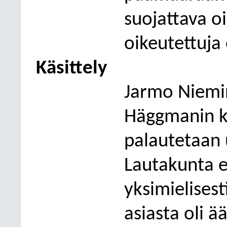
suojattava o
oikeutettuja
Käsittely
Jarmo Niemi
Häggmanin k
palautetaan 
Lautakunta e
yksim
ielises
asiasta oli 