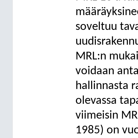
määräyksinee
soveltuu tav
uudisrakennu
MRL:n mukai
voidaan anta
hallinnasta r
olevassa
tap
viimeisin MR
1985) on vuo