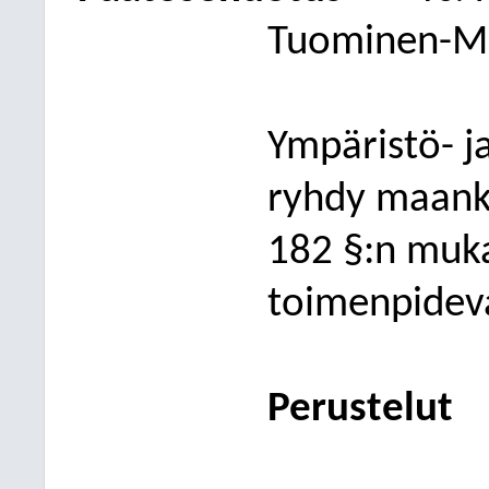
Tuominen-Ma
Ympäristö- j
ryhdy maank
182 §:n muka
toimenpidev
Perustelut