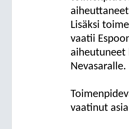
aiheuttaneet 
Lisäksi toim
vaatii
Espoo
aiheutuneet 
Nevasaralle.
Toimenpidev
vaatinut asia