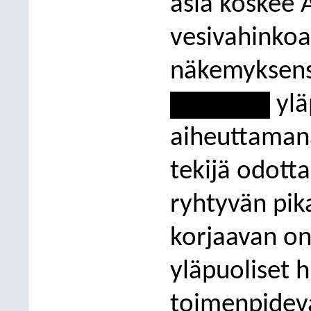
asia koskee
vesivahinkoa,
näkemyksens
------------
ylä
aiheuttaman
tekijä odott
ryhtyvän pika
korjaavan on
yläpuoliset 
toimenpidev