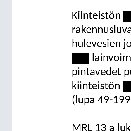
Kiinteistön
--
rakennusluva
hulevesien j
-----
lainvoim
pintavedet pu
kiinteistön
--
(lupa 49-199
MRL 13 a luk