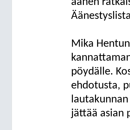
äänen ratkai
Äänestys
list
Mika Hentun
kannattamana
pöydälle. Ko
ehdotusta, p
lautakunnan 
jättää
asian 