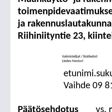
toimenpidevaatimukse
ja rakennuslautakunnan
Riihiniityntie 23,
kiint
Valmistelijat / lisätiedot:
Liedes Nestori
etunimi.suk
Vaihde
09
8
Päätösehdotus
vs. 