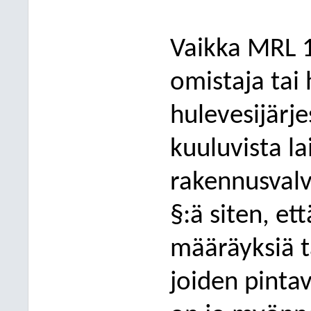
Vaikka MRL 1
omistaja tai 
hulevesijärj
kuuluvista la
ra
kennusvalv
§:ä siten, et
määräyksiä ta
joiden pintav