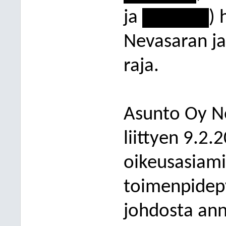
ja
-----------
) 
Nevasaran ja 
raja.
Asunto Oy Ne
liittyen 9.2.
oikeusasiami
toimenpidep
johdosta an