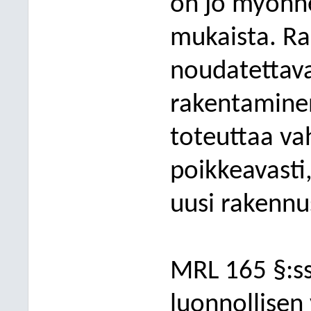
on jo myönne
mukaista. R
noudatettava
rakentaminen
toteuttaa vah
poikkeavasti
uusi rakennu
MRL 165 §:s
luonnollisen