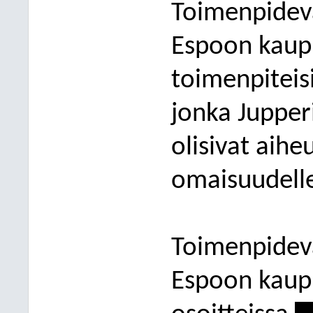
Toimenpidev
Espoon kaupu
toimenpiteis
jonka Jupper
olisivat aihe
omaisuudell
Toimenpidev
Espoon kaupu