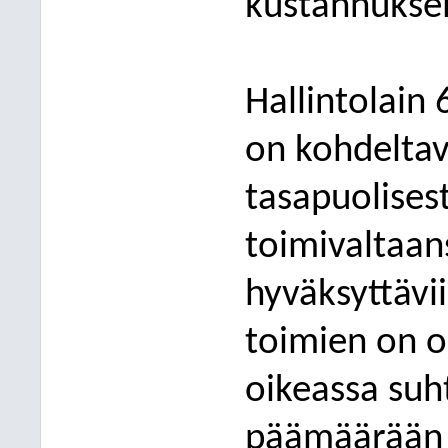
kusta
nnuksel
Hallintolain
on kohdeltav
tasapuolisest
toimivaltaa
hyväksyttävi
toimien on o
oikeassa suh
päämäärään 