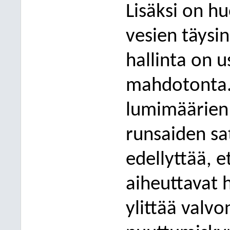
Lisäksi on h
vesien täysi
hallinta on u
mahdotonta. 
lumimäärien 
runsaiden sa
edellyt
tää, 
aiheuttavat 
ylittää valv