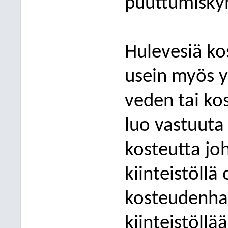
puuttumisky
Hulevesiä kos
usein myös yk
veden tai ko
luo vastuu
ta
kosteutta jo
kiinteistöllä
kosteudenhal
kiinteistöllää