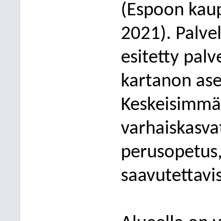
(Espoon kaup
2021). Palve
esitetty pal
kartanon as
Keskeisimmät
varhaiskasva
perusopetus,
saavutettavi