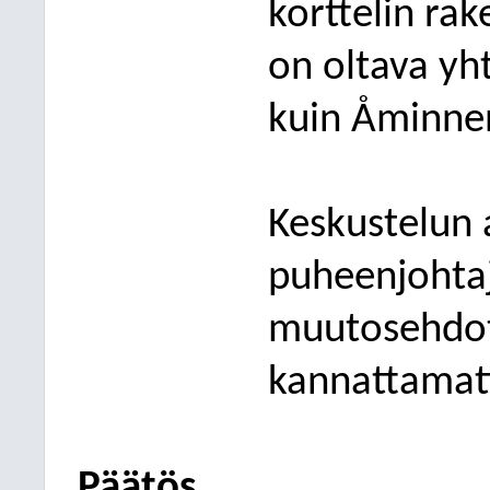
korttelin rak
on oltava yh
kuin Åminnen
Keskustelun 
puheenjohtaja
muutosehdot
kannattama
Päätös