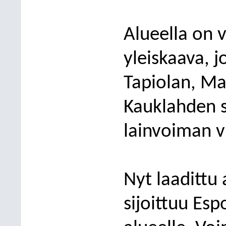
Alueella on 
yleiskaava, j
Tapiolan, Ma
Kauklahden s
lainvoiman 
Nyt laaditt
sijoittuu Es