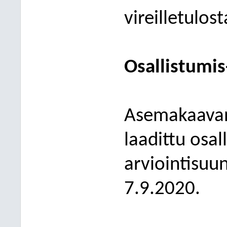
vireilletulos
Osallistumis
Asemakaavan
laadittu osal
arviointisuu
7
.9.2020.