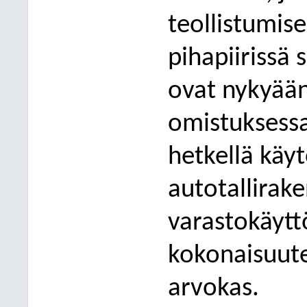
teollistumise
pihapiirissä 
ovat nykyää
omistuksessa
hetkellä käyt
auto
tallirak
varastokäyt
kokonaisuuten
arvokas.