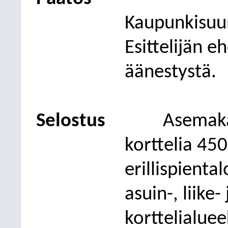
Kaupunkisuu
Esittelijän e
äänestystä.
Selostus
Asemak
korttelia 450
erillispienta
asuin-, liike
korttelialuee