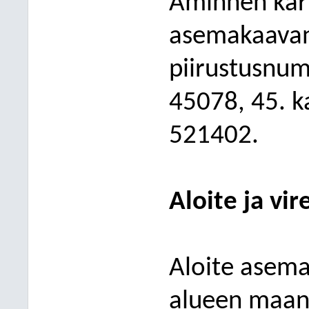
Åminnen kar
asemakaavan
piirustusnum
45078, 45. k
521402.
Aloite ja vir
Aloite asema
alueen maan