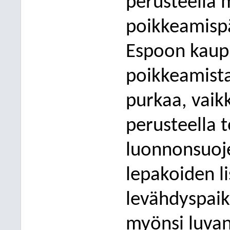
perusteella
poikkeamispä
Espoon kaupu
poikkeamista,
purkaa, vaik
perusteella t
luonnonsuoje
lepakoiden li
levähdyspai
myönsi luvan