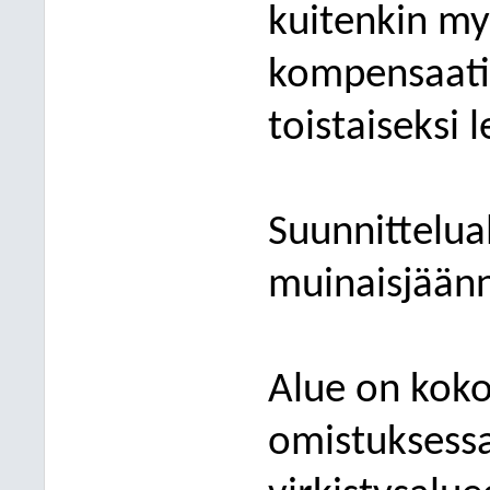
kuitenkin my
kompensaati
toistais
eksi 
Suunnittelua
muinaisjäänn
Alue on kok
omistuksessa