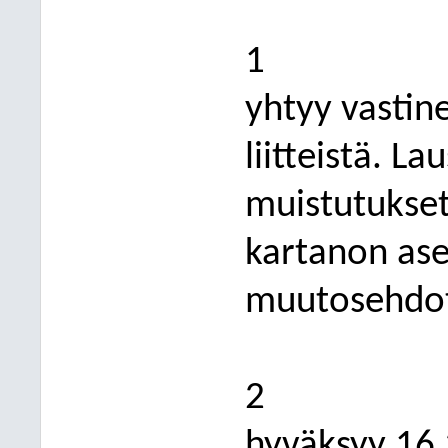
1
yhtyy vastine
liitteistä. L
muistutukse
kartanon as
muutosehdot
2
hyväksyy 16.