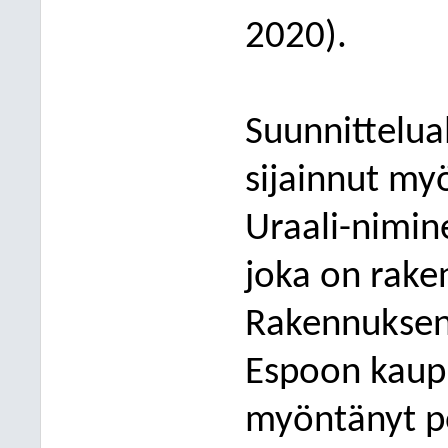
2020).
Su
unnittelua
sijainnut my
Uraali-nimin
joka on rake
Rakennuksen
Espoon kaup
myöntänyt p