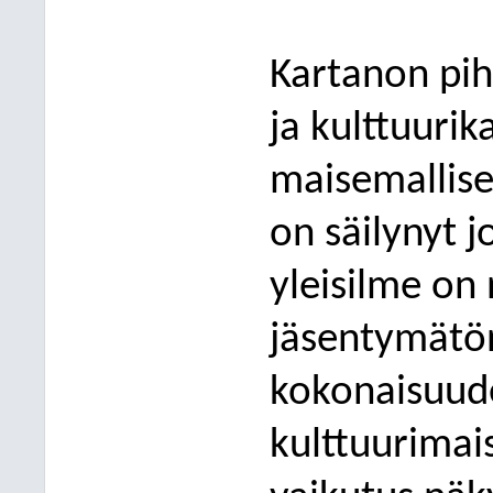
Kartanon pih
ja kulttuurik
maisemallises
on säilynyt j
yleisilme on
jäsentymätön
kokonaisuud
kulttuurimai