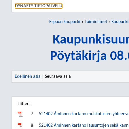
SIIRRY S
DYNASTY TIETOPALVELU
Espoon kaupunki
Toimielimet
Kaupunki
Kaupunkisuun
Pöytäkirja 08
Edellinen asia
| Seuraava asia
Liitteet
7
521402 Åminnen kartano muistutusten yhteenvet
8
521402 Åminnen kartano lausuntojen sekä kanna