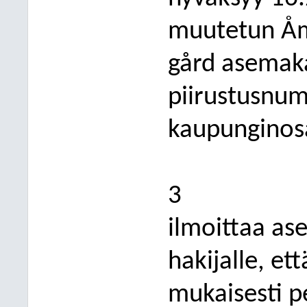
muutetun Åm
gård asemak
piirustusnum
kaupunginosa
3
ilmoittaa a
hakijalle, et
mukaisesti 