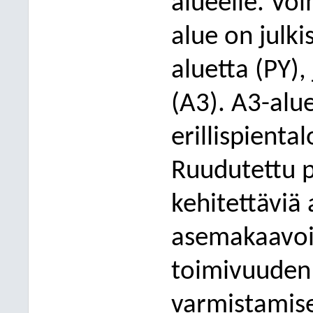
alueelle. Vo
alue on julki
aluetta (PY)
(A3). A3-alue
erillispiental
Ruudutettu p
kehitettäviä a
asemakaavoit
toimivuuden
varmistamise