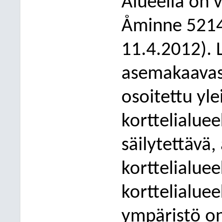
Alueella on
Åminne 5214
11.4.2012). 
asemakaavass
osoitettu yl
korttelialu
ee
säilytettävä,
korttelialuee
korttelialueek
ympäristö on