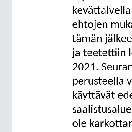
kevättalvell
ehtojen muka
tämän jälkee
ja teetettiin
2021. Seuran
perusteella 
käyttävät ed
saalistusalu
ole karkotta