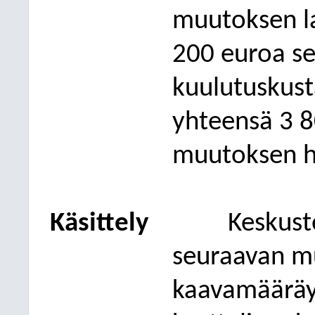
muutoksen la
200 euroa se
kuu
lutuskust
yhteensä 3 
muutoksen h
Käsittely
Keskust
seuraavan m
kaavamääräys