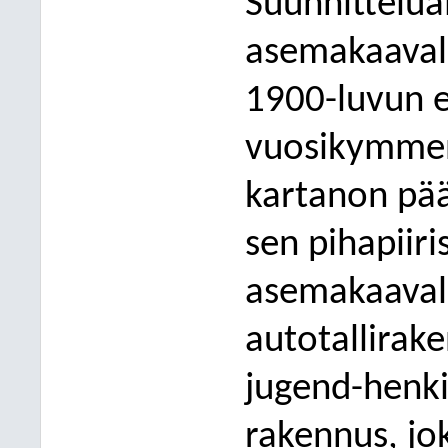
Suunnittelual
asemakaavall
1900-luvun 
vuosikymmen
kartanon pää
sen pihapiiri
asemakaavall
autotallirak
jugend-h
enk
rakennus, jo