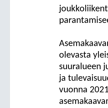
joukkoliiken
parantamise
Asemakaavan
olevasta yle
suuralueen j
ja tulevaisu
vuonna 2021 
asemakaavan