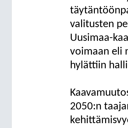
täytäntöönpa
valitusten p
Uusimaa-kaav
voimaan eli n
hylättiin hal
Kaavamuutos
2050:n taaj
kehittämisvy