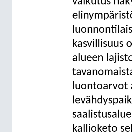
vaikutus näky
elinympärist
luonnontilais
kasv
illisuus
alueen lajis
tavanomaist
luontoarvot 
levähdyspaik
saalistusalue
kallioketo se