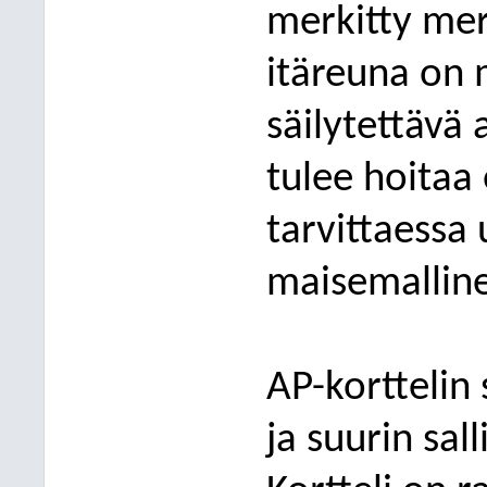
merkitty mer
itäreuna on 
säilytettävä 
tulee hoitaa
tarvittaessa 
maisemalline
AP-korttelin
ja suurin sall