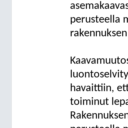
a
semakaavas
perusteella 
rakennuksen
Kaavamuutos
luontoselvit
havaittiin, e
toiminut lep
Rakennukse