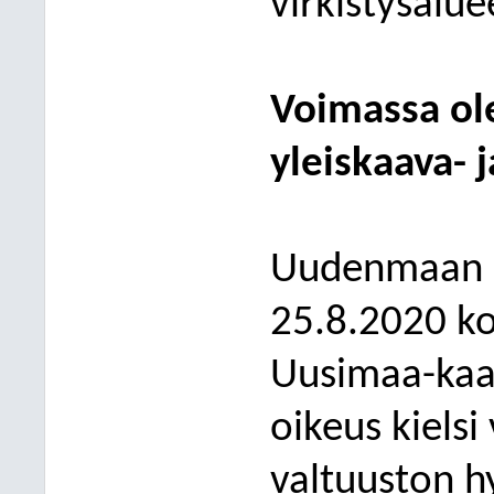
virkistysalu
Voimassa ol
yleiskaava- 
Uudenmaan m
25.8.2020 ko
Uusimaa-kaav
oikeus kiels
valtuuston 