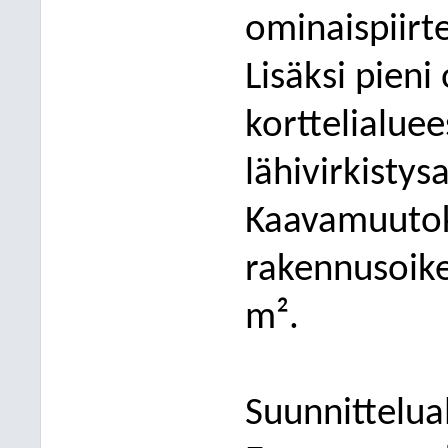
ominaispiirte
Lisäksi pieni
korttelialuee
lähivirkistys
Kaavamuutok
rakennusoike
m².
Suunnittelual