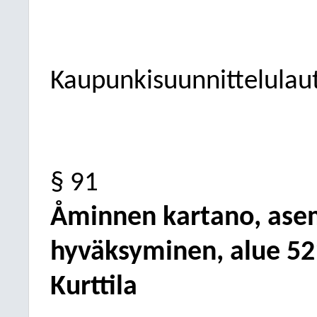
Kaupunkisuunnittelulau
§ 91
Åminnen kartano, as
hyväksyminen, alue 52
Kurttila