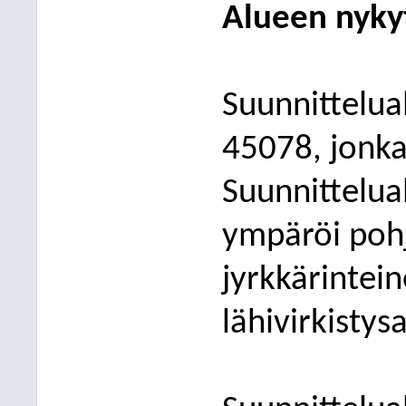
Alueen nykyt
Suunnittelua
45078, jonka
Suunnittelual
ympäröi pohjo
jyrkkärintei
lähivirkistys