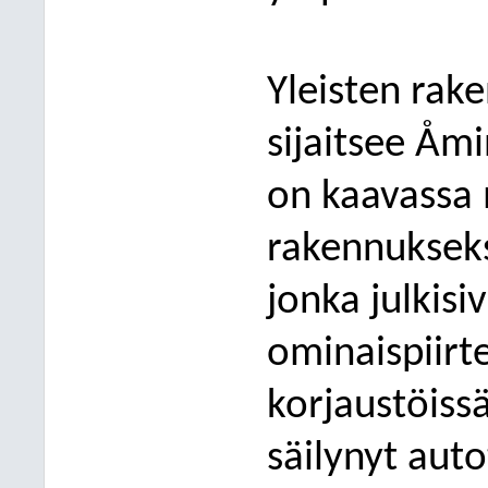
Yleisten rake
sijaitsee Åm
on kaavassa 
rakennukseksi
jonka julkisi
ominaispiirte
korjaustöissä
säilynyt aut