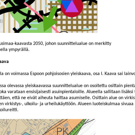
simaa-kaavasta 2050, johon suunnittelualue on merkitty
ella ympyrällä.
kaava
la on voimassa Espoon pohjoisosien yleiskaava, osa I. Kaava sai lai
sa olevassa yleiskaavassa suunnittelualue on osoitettu osittain pient
joka varataan ensisijaisesti asuinpien
taloille. Alueella sallitaan lisäks
ttäen, että ne eivät aiheuta haittaa asumiselle. Osittain alue on virki
en virkistys-, ulkoilu- ja urheilukäyttöön. Alueen luoteiskulmaa sivu
oilureitti.