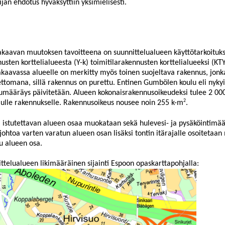
lijän ehdotus hyväksyttiin yksimielisesti.
kaavan muutoksen tavoitteena
on suunnittelualueen käyttötarkoitu
usten korttelialueesta (Y-k) toimitilarakennusten korttelialueeksi (KT
kaavassa alueelle on
merkitty myös toinen suojeltava rakennus, jonk
ttomana, sillä rakennus on purettu. Entinen Gumbölen koulu eli nyky
umääräys päivitetään. Alueen kokonaisrakennusoikeudeksi tulee 2 00
2
lulle rakennukselle. Rakennusoikeus nousee noin 255 k-m
.
i istutettavan alueen osaa muokataan sekä hulevesi- ja pysäköintimää
johtoa varten varatun
alueen osan lisäksi tontin itärajalle osoitetaa
n 
u alueen osa.
ttelualueen likimääräinen sijainti Espoon opaskarttapohjalla: