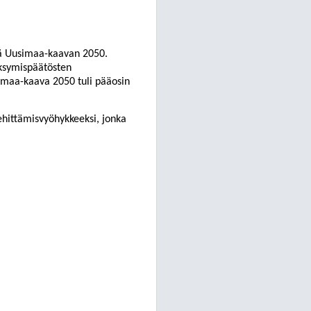
lä Uusimaa-kaav
an 2050.
äksymispäätösten
imaa-kaava 2050 tuli pääosin
hittämisvyöhykkeeksi, jonka