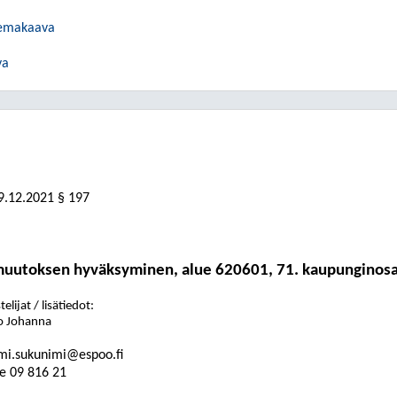
semakaava
va
9.12.2021
§ 197
muutoksen hyväksyminen, alue 620601, 71. kaupunginos
elijat / lisätiedot:
o Johanna
mi.sukunimi@espoo.fi
e
09
816
21