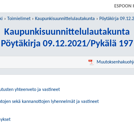
SIIRRY SUORAAN PÄÄSISÄLTÖÖN
ESPOON 
ki
Toimielimet
Kaupunkisuunnittelulautakunta
Pöytäkirja 09.12.
Kaupunkisuunnittelulautakunta
Pöytäkirja 09.12.2021/Pykälä 197
Muutoksenhakuohj
utusten yhteenveto ja vastineet
ntojen sekä kannanottojen lyhennelmät ja vastineet
ykset