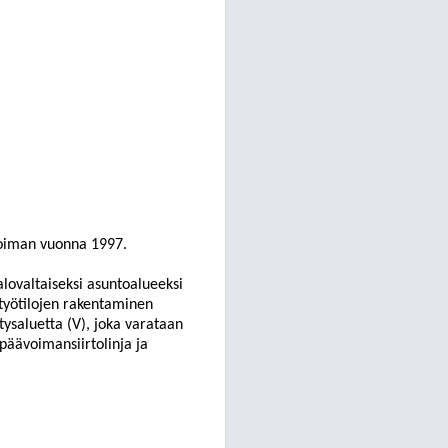
nvoiman vuonna 1997.
alovaltaiseksi asuntoalueeksi
i työtilojen rakentaminen
stysaluetta (V), joka varataan
aa päävoiman
siirtolinja ja