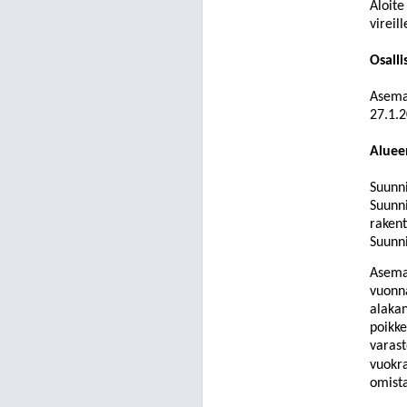
Aloite
vireil
Osalli
Asema
27.1.2
Aluee
Suunni
Suunni
rakent
Suunni
Asema
vuonn
alakan
poikke
varas
vuokra
omist