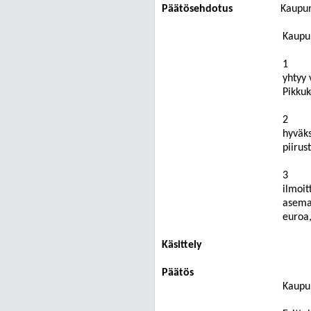
Päätösehdotus
Kaupun
Kaupu
1
yhtyy 
Pikkuk
2
hyväk
piiru
3
ilmoi
asema
euroa
Käsittely
Päätös
Kaupu