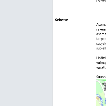
Esitte
Selostus
Asema
rakenn
asema
tarpee
suojel
suojel
Lisäks
voima
varatt
Suunni