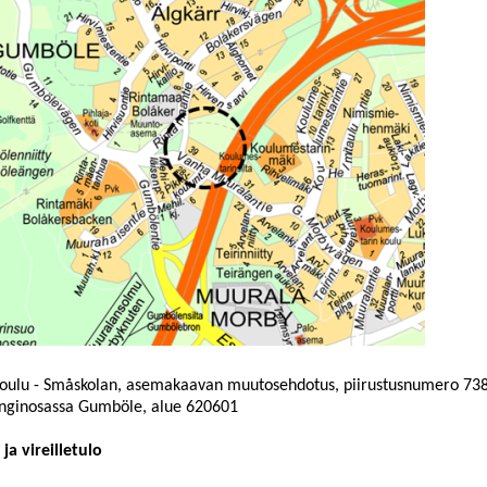
oulu - Småskolan, asemakaavan muutosehdotus, piirustusnumero 7380,
nginosassa Gumböle, alue
620601
 ja vireilletulo