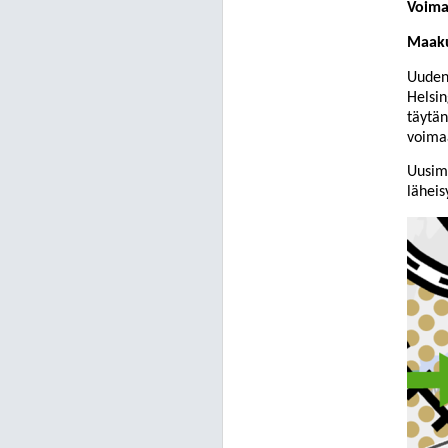
Voima
Maak
Uuden
Helsin
täytän
voimaa
Uusima
läheis