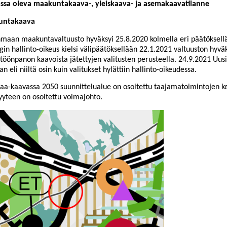
ssa oleva maakuntakaava-, yleiskaava- ja asemakaavatilanne
untakaava
maan maakuntavaltuusto hyväksyi 25.8.2020 kolmella eri päätöksel
gin hallinto-oikeus kielsi välipäätöksellään 22.1.2021 valtuuston hyv
töönpanon kaavoista jätettyjen valitusten perusteella.
24.9.2021 Uus
n eli niiltä osin kuin valitukset hylättiin ha
llinto-oikeudessa.
a-kaavassa 2050 suunnittelualue on osoitettu taajamatoimintojen ke
yyteen on osoitettu voimajohto.