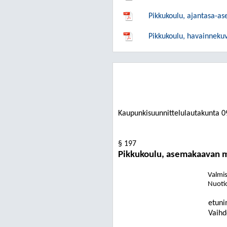
Pikkukoulu, ajantasa-a
Pikkukoulu, havainneku
Kaupunkisuunnittelulautakunta
0
§ 197
Pikkukoulu, asemakaavan 
Valmist
Nuoti
etuni
Vaihd