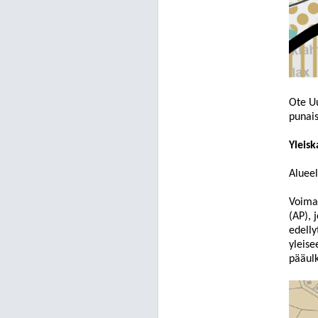
Ote Uu
punais
Yleis
Alueel
Voimas
(AP), 
edelly
yleise
pääulk