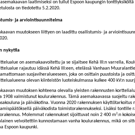
 asemakaavan laatimiseksi on tullut Espoon kaupungin tonttiyksiköl
letulosta on tiedotettu 5.2.2020.
stumis- ja arviointisuunnitelma
kaavan muutokseen liittyen on laad
ittu osallistumis- ja arviointisuu
020.
n nykytila
ttelualue on asemakaavoitettu ja se sijaitsee Kehä III:n varrella, Koul
ttelualue rajautuu idässä Kehä III:een, etelässä Van
haan Muuralantie
amattomaan suojaviheralueeseen, joka on osittain puustoista ja ositt
ttelualueena olevan kiinteistön luoteiskulmassa kulkee 400 kV:n suurj
kaavan muutoksen koh
teena olevalla yleisten rakennusten korttelialu
a 1908 valmistunut koulurakennus. Tämä asemakaavassa suojeltu rak
sakouluna ja päiväkotina. Vuonna 2020 rakennuksen käyttötarkoitus 
amispäätöksellä päiväkodista toimistorakennukseksi. Lisäksi tontille r
2
torakennus. Molemmat rakennukset sijoittuvat noin 2 400 m
:n kokois
lainen velvoitettiin ku
nnostamaan vanha koulurakennus, mikä on sit
aa Espoon kaupunki.