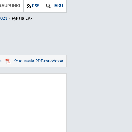
KAUPUNKI
RSS
HAKU
2021
Pykälä 197
e
Kokousasia PDF-muodossa