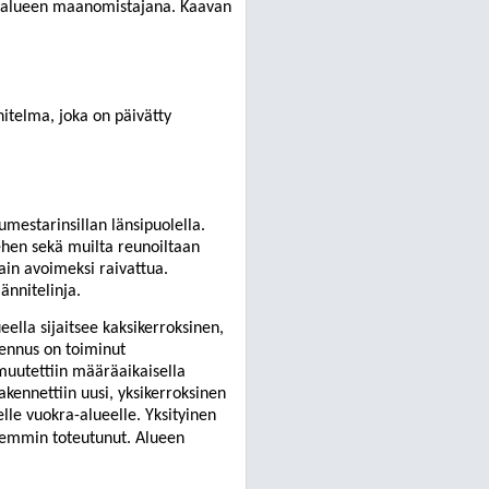
tä alueen maanomistajana. Kaavan
nnitelma, joka on päivätty
umestarinsillan länsipuolella.
hen sekä muilta reunoiltaan
ain avoimeksi raivattua.
ännitelinja.
eella sijaitsee kaksikerroksinen,
ennus on toiminut
muutettiin määr
äaikaisella
akennettiin uusi, yksikerroksinen
elle vuokra-alueelle. Yksityinen
temmin toteutunut. Alueen