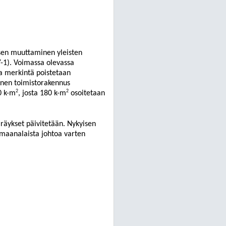
ksen muuttaminen yleisten
Y-1). Voimassa olevassa
a merkintä poistetaan
inen toimistorakennus
2
2
0 k-m
, josta 180 k-m
osoitetaan
räykset päivitetään. Nykyisen
maanalaista johtoa varten