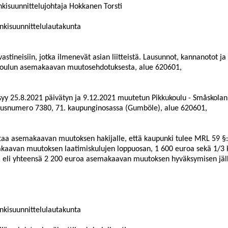
kisuunnittelujohtaja Hokkanen Torsti
nkisuunnittelulautakunta
vastineisiin, jotka ilmenevät asian liitteistä. Lausunnot, kannanotot j
oulun as
emakaavan muutosehdotuksesta, alue 620601,
syy 25.8.2021 päivätyn ja 9.12.2021 muutetun Pikkukoulu - Småskol
stusnumero 7380, 71. kaupunginosassa (Gumböle), alue 620601,
ttaa asemakaavan muutoksen hakijalle, et
tä kaupunki tulee MRL 59 §
kaavan muutoksen laatimiskulujen loppuosan, 1 600 euroa sekä 1/3 k
, eli yhteensä 2 200 euroa asemakaavan muutoksen hyväksymisen jäl
nkisuunnittelulautakunta