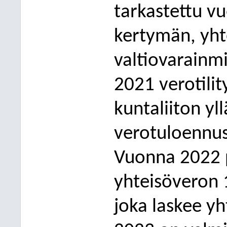
tarkastettu v
kertymän, yht
valtiovarainm
2021 verotili
kuntaliiton yl
verotuloennus
Vu
onna 2022 
yhteisöveron 
joka laskee y