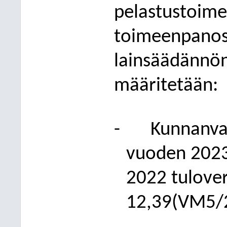
pelastustoime
toimeenpanost
lainsää
dännön
määritetään:
-
Kunnanva
vuoden 2023
2022 tulove
12,39(VM5/20