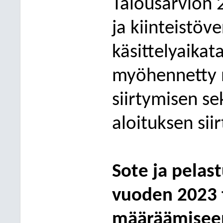
Talousarvion 
ja kiinteistöv
käsittelyaikat
myöhennetty
siirtymisen s
aloituksen sii
Sote ja pelas
vuoden 2023 
määräämiseen