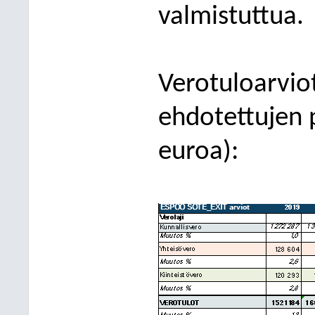
valmistuttua.
Verotuloarviot
ehdotettujen 
euroa):