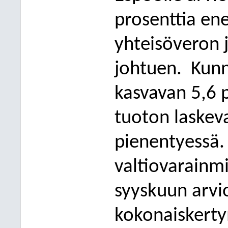
prosenttia e
yhteisöveron 
johtuen.
Kunn
kasvavan 5,6 p
tuoton laskev
pienentyessä.
valtiovarainmi
syyskuun arvi
kokon
aiskerty