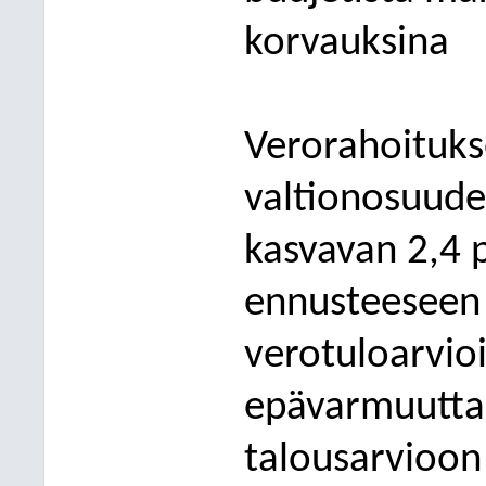
k
orvauksina
Verorahoituk
valtionosuude
kasvavan 2,4 
ennusteeseen
verotuloarvioi
epävarmuutta,
talousarvioo