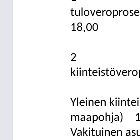
tuloveroprose
18,00
2
kiinteistövero
Yleinen ki
inte
maapohja)
1
Vakituinen as