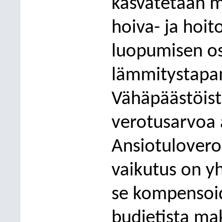
kasvatetaan mä
hoiva- ja hoi
luopumisen o
lämmitystapa
Vähäpäästöis
verotusarvoa 
Ansiotulover
vaikutus on yh
se kompensoid
budjetista ma