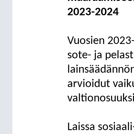
2023-2024
Vuosien 2023-
sote
- ja pela
lainsäädännön
arvioidut vaik
valtionosuuks
Laissa sosiaal