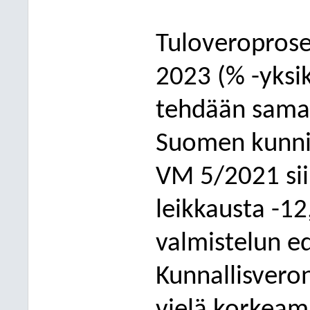
Tuloveroprose
2023 (% -yksi
tehdään saman
Suomen kunni
VM 5/2021
si
leikkausta -12
valmistelun e
Kunnallisvero