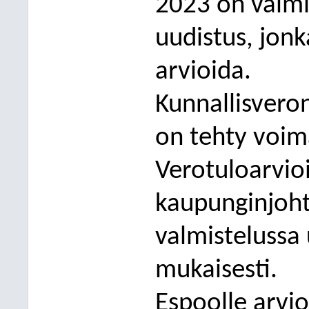
2023 on valmis
uudistus, jonk
arvioida.
Kunnallisveron
on tehty voima
Verotuloarvioi
kaupunginjoht
valmistelussa
mukaisesti.
Espoolle arvi