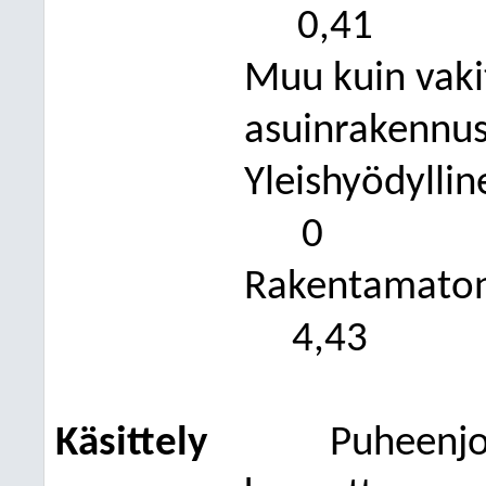
0,41
Muu kuin vaki
asuinrakennu
Yleishyödyllin
0
Rakentamaton
4,43
Käsittely
Puheenjo