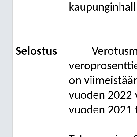
kaupunginhall
Selostus
Verotusm
ver
oprosentti
on
viimeistää
vuoden 2022 v
vuoden 2021 t