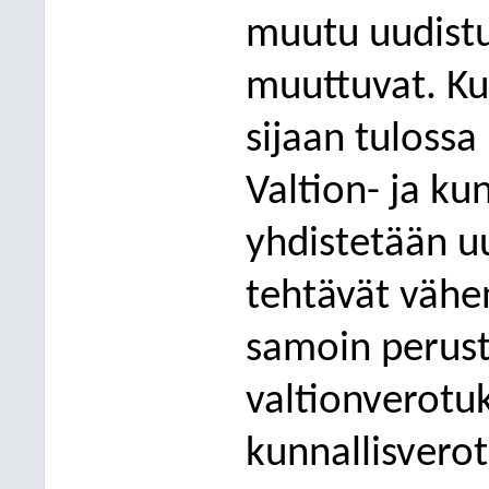
muutu uudist
mu
uttuvat
. K
sijaan tulossa
Valtion- ja ku
yhdistetään uu
tehtävät vähe
samoin perust
valtionvero
tu
kunnallisvero