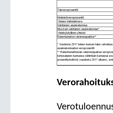
Verorahoituk
Verotuloennus