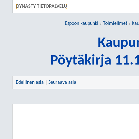
SIIRRY S
DYNASTY TIETOPALVELU
Espoon kaupunki
Toimielimet
Kau
Kaupun
Pöytäkirja 11
Edellinen asia
|
Seuraava asia