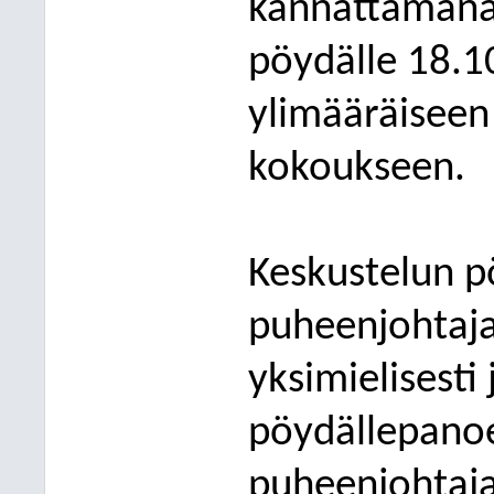
kannattamana 
pöydälle 18.1
ylimääräiseen
kokoukseen.
Keskustelun p
puheenjohtaja
yksimielisesti
pöydällepanoe
puheenjohtaja