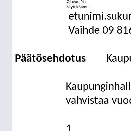
Ojavuo Pia
Skyttä Samuli
etunimi.suku
Vaihde
09
81
Päätösehdotus
Kaup
Kaupunginhalli
vahvistaa vuo
1