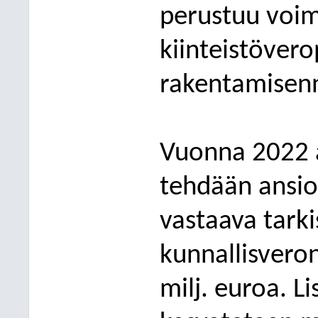
perustuu voi
kiinteistöver
rakentamisenn
Vuonna 2022 
tehdään ansio
vastaava tarki
kunnallisvero
milj. euroa. L