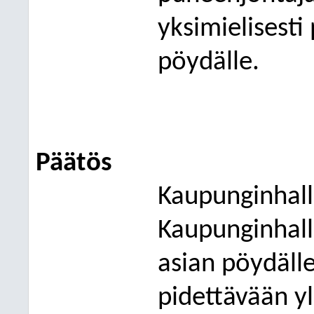
yksimielisesti
pöydälle.
Päätös
Kaupunginhall
Kaupunginhalli
asian pöydäll
pidettävään y