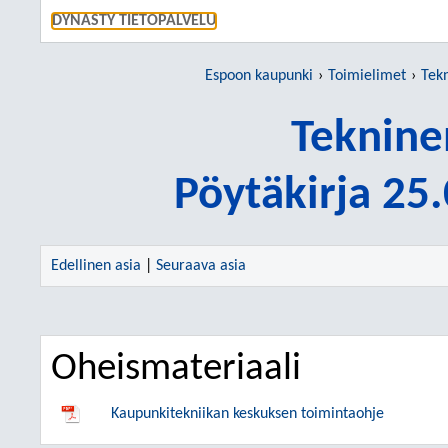
SIIRRY S
DYNASTY TIETOPALVELU
Espoon kaupunki
Toimielimet
Tek
Teknine
Pöytäkirja 25
Edellinen asia
|
Seuraava asia
Oheismateriaali
Kaupunkitekniikan keskuksen toimintaohje