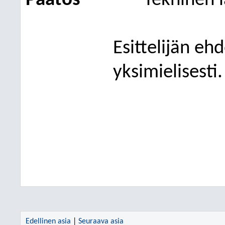
Päätös
Tekninen 
Esittelijän eh
yksimielisesti.
Edellinen asia
|
Seuraava asia