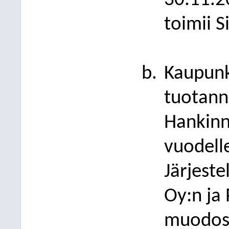
30.11.2
toimii S
Kaupunk
tuotann
Hankinn
vuodelle
Järjest
Oy:n ja 
muodos