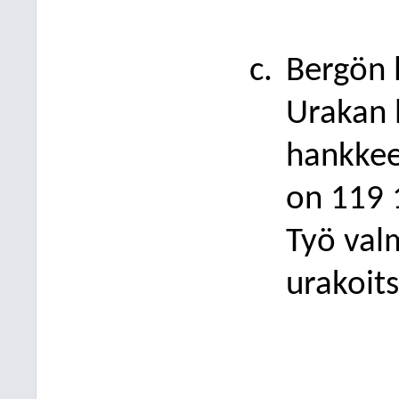
Bergön 
Urakan 
hankkee
on 119
Työ val
urakoits