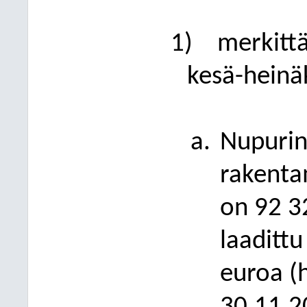
1)
merkittä
kesä-heinä
Nupurin
rakenta
on 92
3
laaditt
euroa (h