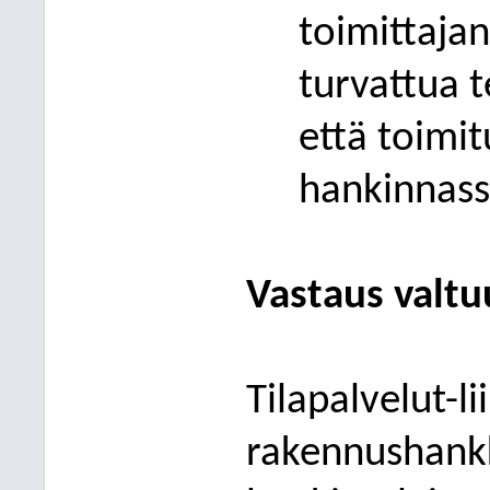
toimittaja
turvattua t
että toimit
hankinnass
Vastaus valt
Tilapalvelut-li
rakennushankk