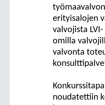
työmaavalvont
erityisalojen v
valvojista LVI
omilla valvojil
v
alvo
nta tote
konsulttipalve
Konkurssitapa
noudatettiin 