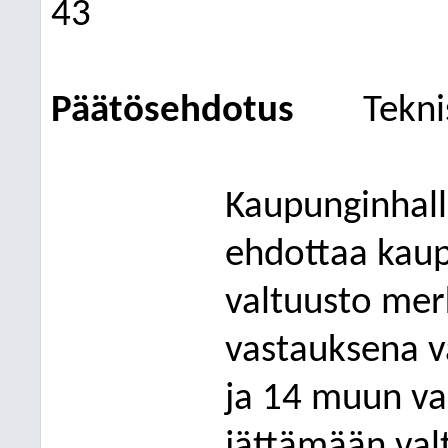
43
Päätösehdotus
Tekni
Kaupunginhalli
ehdottaa kaupu
valtuusto mer
vastauksena v
ja 14 muun va
jättämään va