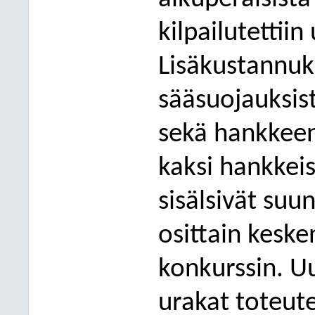
kilp
ailutettii
L
isäkustannuks
sääsuojauksis
sekä hankkeen
kaksi hankkeis
sisälsivät suu
osittain keske
konkurssin. U
urakat toteute