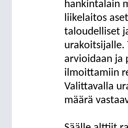
hankintalain m
liikela
itos
ase
taloudelliset 
urakoitsijalle
arvioidaan ja 
ilmoittamiin r
Valittavalla ur
määrä vastaav
Säälle alttiit