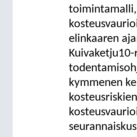
toimintamalli
kosteusvaurio
elinkaaren aja
Kuivaketju10-ri
todentamisohje
kymmenen kesk
kosteusriskien
kosteusvaurio
seurannaiskus