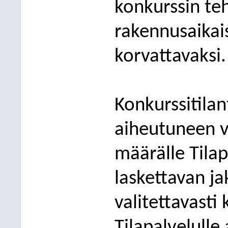
konkur
ssin te
rakennusaikai
korvattavaksi.
Konkurssitilan
aiheutuneen 
määrälle Tilap
laskettavan j
valitettavasti 
Tilapalvelulle