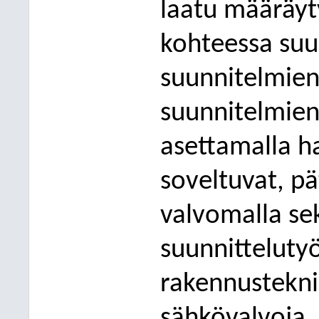
laatu
määräyt
kohteessa
suu
suunnitelmie
s
uunnitelmie
asettamalla
h
soveltuvat,
pä
valvomalla se
suunnitteluty
rakennustekn
sähkövalvoja.