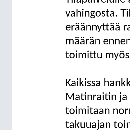
vahingosta. Ti
eräännyttää r
määrän ennen
toimittu myös
Kaikissa han
Matinraitin ja
toimitaan
nor
takuuajan toi