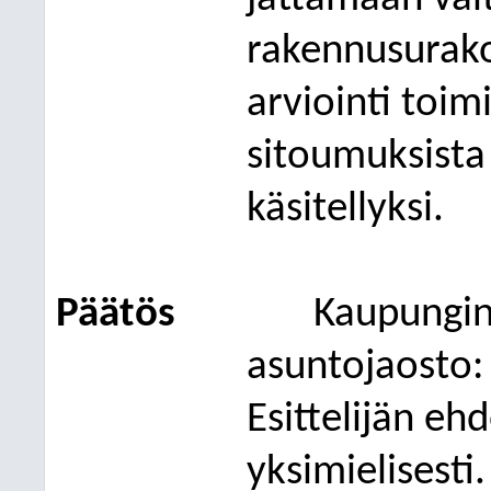
rakennusurako
arviointi toim
sitoumuksista
käsitellyksi.
Päätös
Kaupungin
asuntojaosto:
Esittelijän eh
yksimielisesti.