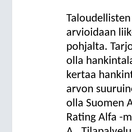
Taloudelliste
arvioidaan lii
pohjalta. Tarj
olla hankintal
kertaa hanki
arvon suuruin
olla Suomen A
R
ating Alfa -
A.
Tilapalvelu