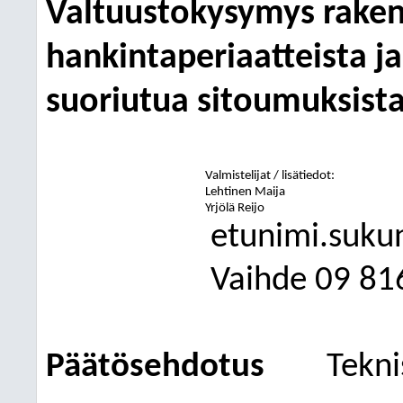
Valtuustokysymys rake
hankintaperiaatteista ja
suoriutua sitoumuksista
Valmistelijat / lisätiedot:
Lehtinen Maija
Yrjölä Reijo
etunimi.suku
Vaihde
09
81
Päätösehdotus
Tekni