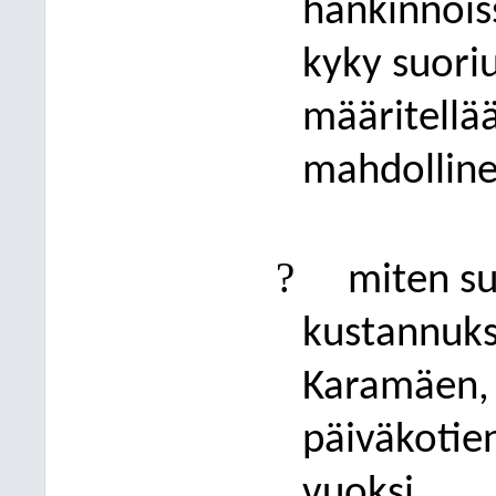
hankinnoiss
kyky suori
määritellä
mahdolline
?
miten su
kustannuks
Karamäen, M
päiväkotie
vuoksi