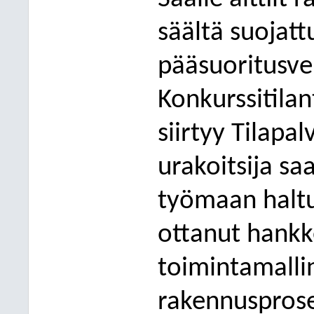
säältä suojatt
pääsuoritusvel
Konkurssitilan
siirtyy Tilapal
urakoitsija sa
työma
an halt
ottanut hankk
toimintamalli
rakennusprose