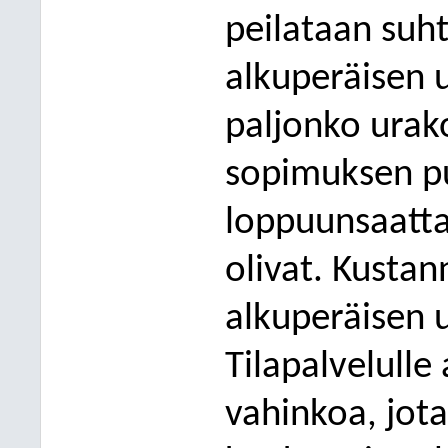
peilataan suht
alkuperäisen 
paljonko urako
sopimuksen pu
loppuunsaatta
olivat. Kustan
alkuperäisen 
Tilapalvelulle
vahinkoa, jota