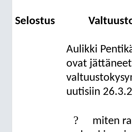
Selostus
Valtuust
Aulikki Pentik
ovat jättänee
valtuustokysy
uutisiin 26.3.2
?
miten
r