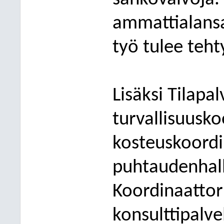
ammattialansa
työ tulee teh
Lisäksi
Tilapal
turvallisuusko
kosteuskoordi
puhtaudenhall
Koordinaattori
konsulttipalv