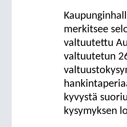
Kaupunginhalli
merkitsee sel
valtuutettu Au
valtuutetun 2
valtuustokys
hankintaperiaa
kyvystä suori
kysymyksen lo