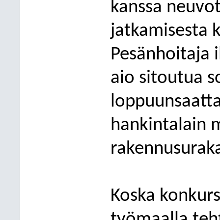
kanssa neuvot
jatkamisesta 
Pesänhoitaja 
aio
sitoutua 
loppuunsaatt
h
ankintalain
rakennusurak
Koska konkurss
työmaalla teh