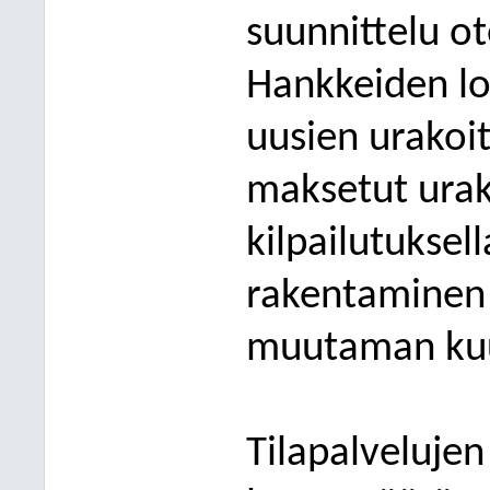
suunnittelu ote
Hankkeiden lop
uusien urakoit
maksetut urak
kilpailutuksel
rakentaminen 
muutaman ku
Tilapalveluje