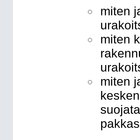
miten ja
urakoit
miten 
rakenn
urakoit
miten j
kesken
suojata
pakkasi