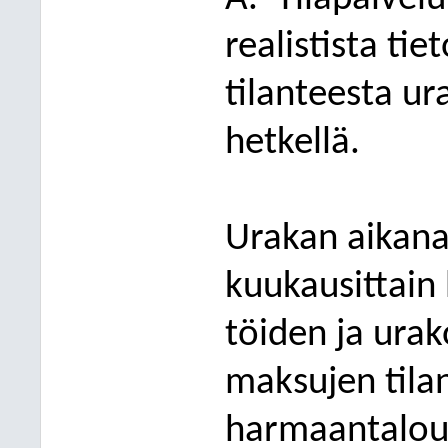
realistista tie
tilanteesta u
hetkellä.
Urakan aikana 
kuukausittain
töiden ja urak
maksujen tilan
harmaantaloud