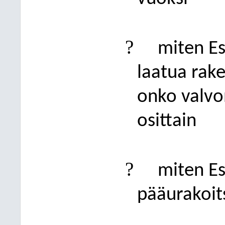
?
miten Es
laatua rak
onko valvo
osittain
?
miten Es
pääurakoit