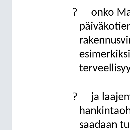
?
onko Mat
päiväkotie
rakenn
usvi
esimerkiksi
terveellis
?
ja laaj
hankintaohj
saadaan tu