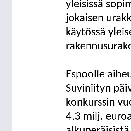
yleisissä sop
jokaisen urakk
käytössä ylei
rakennusurako
Espoolle aihe
Suviniityn päi
konkurssin vu
4,3 milj.
euroa
alkuperäisistä