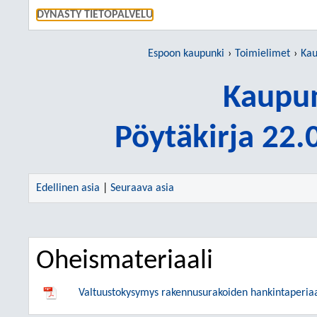
SIIRRY S
DYNASTY TIETOPALVELU
Espoon kaupunki
Toimielimet
Kau
Kaupun
Pöytäkirja 22
Edellinen asia
|
Seuraava asia
Oheismateriaali
Valtuustokysymys rakennusurakoiden hankintaperiaatt