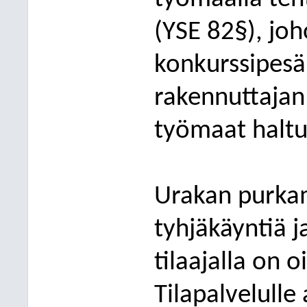
(YSE 82§), joh
konkurssipesä
rakennuttajan
työmaa
t halt
Urakan purkam
tyhjäkäyntiä j
tilaajalla on 
Tilapalvelulle