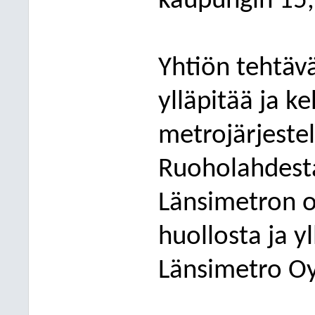
kaupungin 15,
Yhtiön tehtäv
ylläpitää ja k
metrojärjeste
Ruoholahdesta
Länsimetron 
huollosta ja yl
Länsimetro
Oy