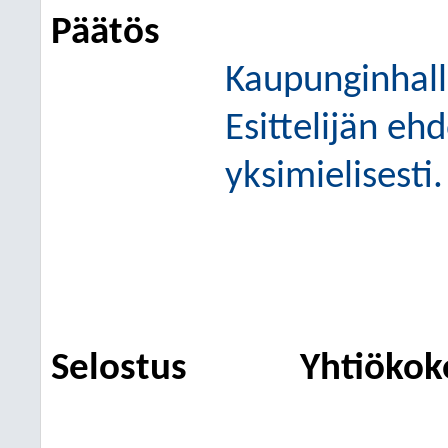
Päätös
Kaupunginhall
Esittelijän eh
yksimielisesti.
Selostus
Yhtiökok