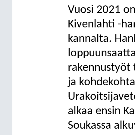
Vuosi 2021 on
Kivenlahti
-ha
kannalta. Ha
loppuunsaatta
rakennustyöt 
ja
kohdekohtai
Urakoitsijave
alkaa ensin
Ka
Soukassa alku