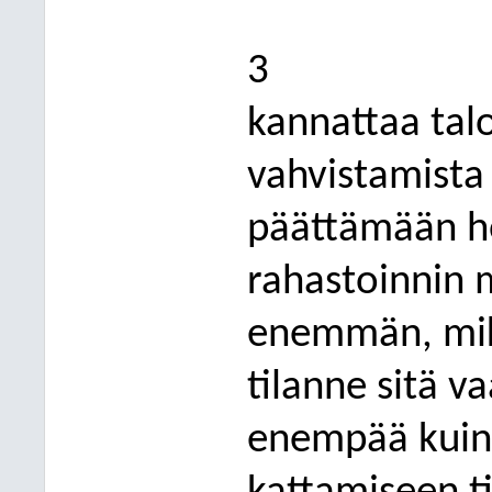
3
kannattaa tal
vahvistamista 
päättämään ho
rahastoinnin 
enemmän, mikä
tilanne sitä v
enempää ku
i