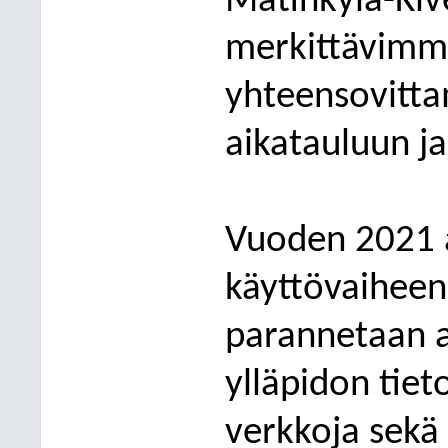
Matinkylä-Kiv
merk
ittävimmä
yhteensovittam
aikatauluun j
Vuoden 2021 a
käyttövaiheen 
parannetaan 
ylläpidon tiet
verkkoja sekä 