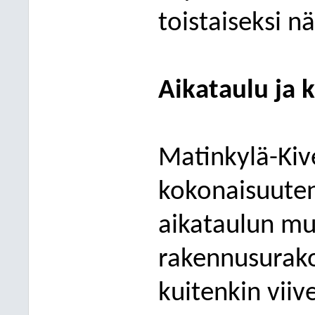
toistaiseksi n
Aikataulu ja 
Matinkylä-Kiv
kokonaisuute
aikataulun
mu
rakennusurako
kuitenkin viive