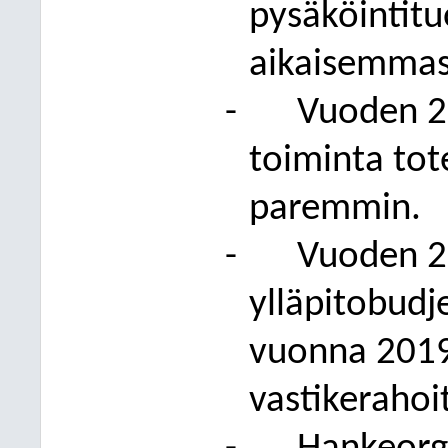
pysäköintitu
aikaisemmas
-
Vuoden 2
toiminta tot
paremmin.
-
Vuoden 20
ylläpitobudje
vuonna 2019
vastikerahoi