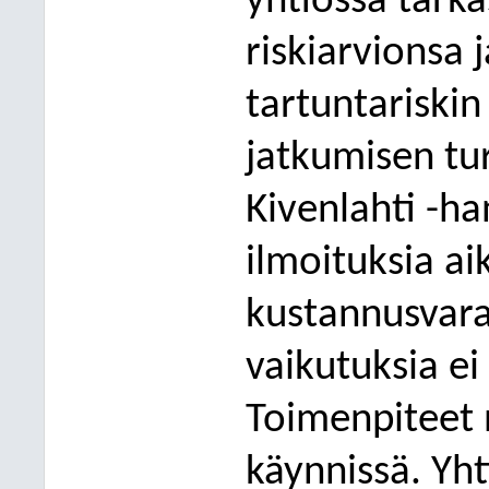
yhtiössä tarka
riskiarvionsa
tartuntarisk
in
jatkumisen
tu
Kivenlahti -ha
ilmoituksia ai
kustannusvara
vaikutuksia ei
Toimenpiteet 
käynnissä. Yht