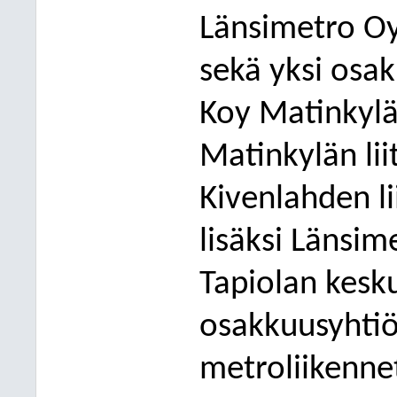
Länsimetro Oy
sekä yksi osak
Koy
Matinkylä
Matinkylän lii
Kivenlahden
l
lisäksi Länsi
Tapiolan kesk
osakkuusyhtiöi
metroliikenne