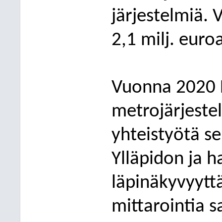
järjestelmiä. 
2,1 milj
.
euroa
Vuonna 2020 L
metrojärjeste
yhteistyötä
se
Ylläpidon ja h
läpinäkyvyyttä
mittarointia s