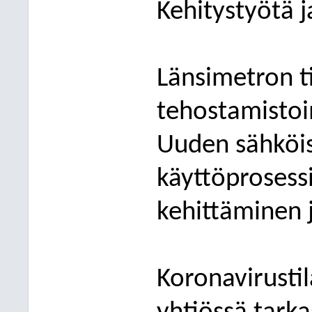
Kehitystyötä 
Länsimetron t
tehostamistoi
Uuden sähköis
käyttöprosess
kehittäminen
Koronavirusti