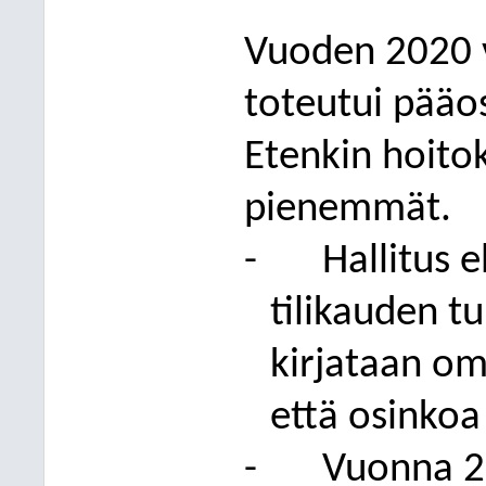
Vuoden 2020 v
toteutui pääo
Etenkin
hoitok
pienemmät.
-
Hallitus 
tilikauden t
kirjataan
om
että osin
koa
-
Vuonna 2