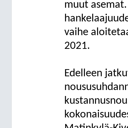
muut asemat.
hanke
laajuud
vaihe aloitet
2021.
Edelleen jatk
noususuhdann
kustannusnous
kokonaisuudess