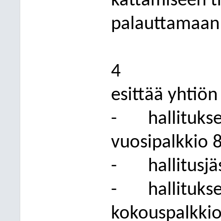
kattamiseen ti
palauttamaan 
4
esittää yhtiön
-
hallituks
vuosipalkkio 
-
hallitusj
-
hall
ituks
kokouspalkkio