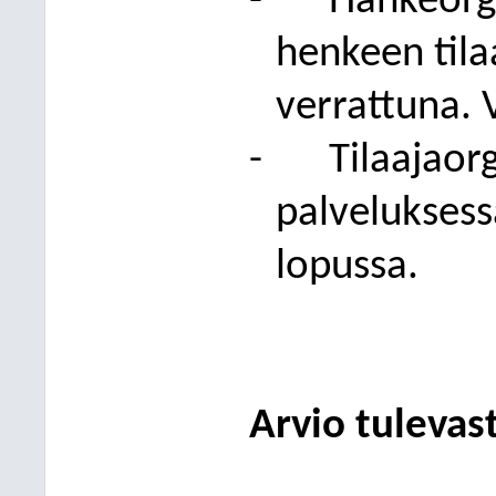
-
Hankeorga
henkeen til
verrattuna. 
-
Tilaajaor
palveluksess
lopussa.
Arvio tulevas