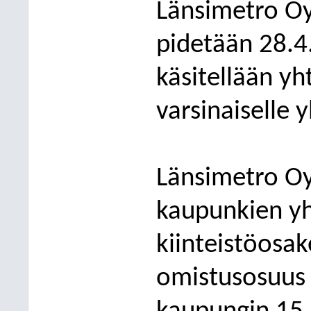
Länsimetro Oy
pidetään
28
.
4
käsitellään y
varsinaiselle 
Länsimetro Oy
kaupunkien yh
kiinteis
töosak
omistusosuus 