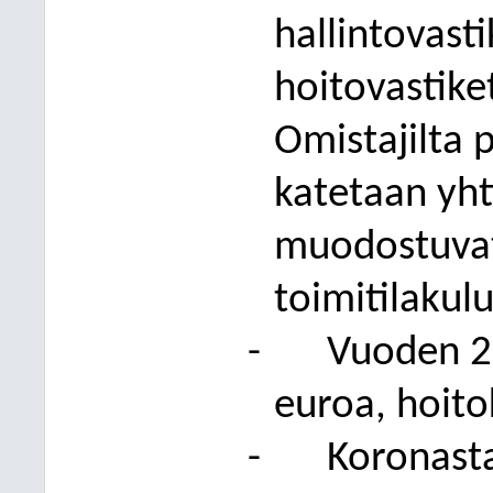
hallintovasti
hoitovastike
Omistajilta p
katetaan yht
muodostuva
toimitilakulu
-
Vuoden 20
euroa, hoit
-
Koronast