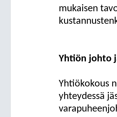
mukaisen tav
kustannusten
Yhtiön johto 
Yhtiökokous n
yhteydessä jä
varapuheenjoh