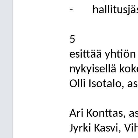
-
hallitusj
5
esittää yhtiön
nykyisellä ko
Olli Isotalo, 
Ari Konttas, 
Jyrki Kasvi, Vi