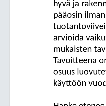
hyvä ja raken
pääosin ilman
tuotantoviivei
arvioida vaik
mukaisten tav
Tavoitteena on
osuus
luovute
käyttöön vuod