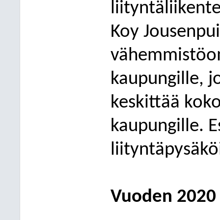
liityntäliikent
Koy Jousenpui
vähemmistöom
kaupungille, j
keskittää kok
kaupungille. 
liityntäpysäkö
Vuoden 20
20