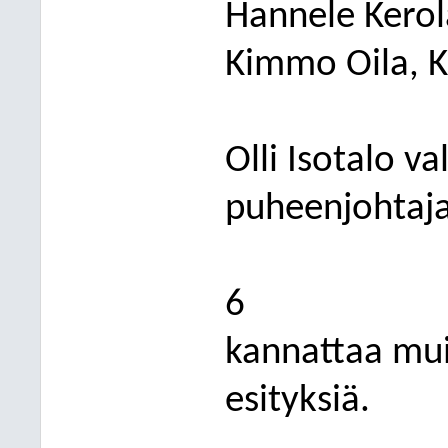
Hannele Kero
Kimmo Oila, 
Olli Isotalo va
puheenjohtaja
6
kannattaa mui
esityksiä.