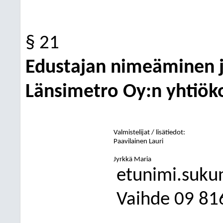
§ 21
Edustajan nimeäminen 
Länsimetro Oy:n yhtiök
Valmistelijat / lisätiedot:
Paavilainen Lauri
Jyrkkä Maria
etunimi.suku
Vaihde
09
81