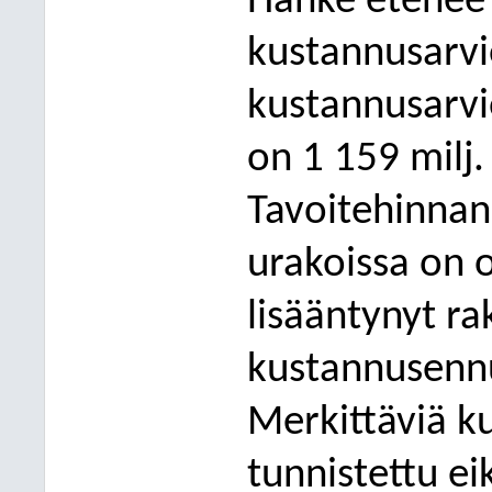
Hanke etenee
kustannusarvi
kustannusarvi
on 1 159 milj
.
Tavoitehinnan
urakoissa on 
lisääntynyt r
kustannusennu
Merkittäviä ku
tunnistettu e