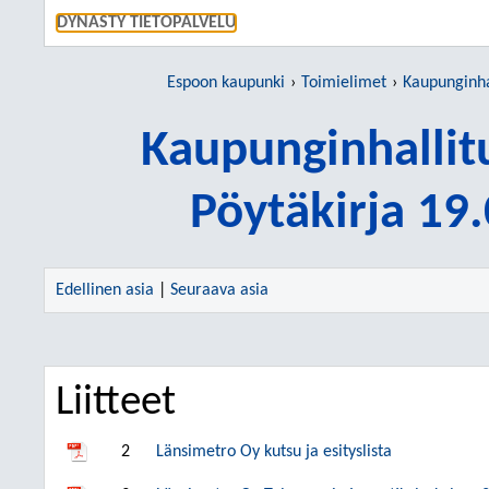
SIIRRY S
DYNASTY TIETOPALVELU
Espoon kaupunki
Toimielimet
Kaupunginha
Kaupunginhallit
Pöytäkirja 19
Edellinen asia
|
Seuraava asia
Liitteet
2
Länsimetro Oy kutsu ja esityslista