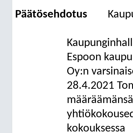
Päätösehdotus
Kaup
Kaupunginhall
Espoon kaupun
Oy:n varsinai
28.4.2021 To
mä
äräämänsä
yhtiökokoused
kokouksessa