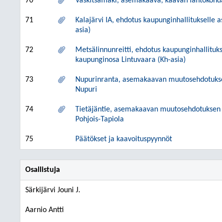
70
Vaskitsamäki, asemakaava, kaavan lähtökohdat
71
Kalajärvi IA, ehdotus kaupunginhallitukselle
asia)
72
Metsälinnunreitti, ehdotus kaupunginhallitu
kaupunginosa Lintuvaara (Kh-asia)
73
Nupurinranta, asemakaavan muutosehdotuksen
Nupuri
74
Tietäjäntie, asemakaavan muutosehdotuksen 
Pohjois-Tapiola
75
Päätökset ja kaavoituspyynnöt
Osallistuja
Särkijärvi Jouni J.
Aarnio Antti