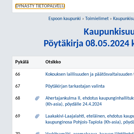
SIIRRY S
DYNASTY TIETOPALVELU
Espoon kaupunki
Toimielimet
Kaupunkisu
Kaupunkisuu
Pöytäkirja 08.05.2024 k
Pykälä
Otsikko
66
Kokouksen laillisuuden ja päätösvaltaisuuden
67
Pöytäkirjan tarkastajan valinta
68
Ahertajankulma II, ehdotus kaupunginhallitu
(Kh-asia), pöydälle 24.4.2024
69
Laakakivi-Laajalahti, eteläinen, ehdotus kau
kaupunginosa Pohjois-Tapiola (Kh-asia), pöyd