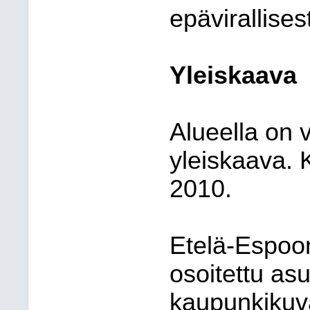
epävirallises
Yleiskaava
Alueella on
yleiskaava. 
2010.
Etelä-Espoo
osoitettu as
kaupunkikuva