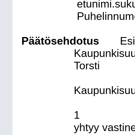
etunimi.suk
Puhelinnum
Päätösehdotus
Esi
Kaupunkisuu
Torsti
Kaupunkisuun
1
yhtyy vastine