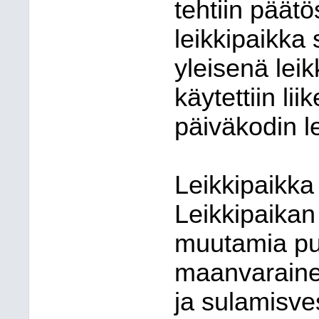
tehtiin päätö
leikkipaikka
yleisenä leik
käytettiin l
päiväkodin l
Leikkipaikka
Leikkipaikan
muutamia pui
maanvarainen
ja sulamisves