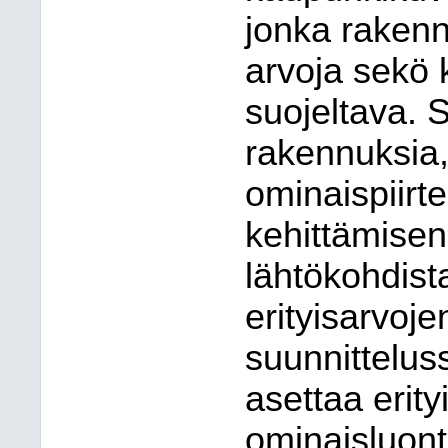
jonka rakennu
arvoja sekö
suojeltava. S
rakennuksia,
ominaispiirt
kehittämisen
lähtökohdist
erityisarvoj
suunnittelus
asettaa erit
ominaisluont