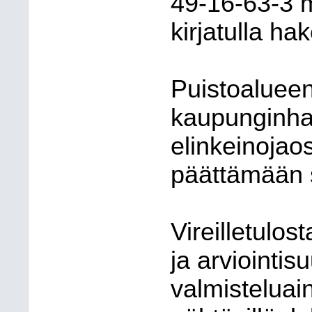
49-16-63-3 
kirjatulla ha
Puistoalueen
kaupunginhall
elinkeinojao
päättämään 
Vireilletulos
ja arviointi
valmisteluai