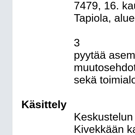
7479, 16. k
Tapiola, alu
3
pyytää ase
muutosehdotu
sekä toimial
Käsittely
Keskustelun
Kivekkään k