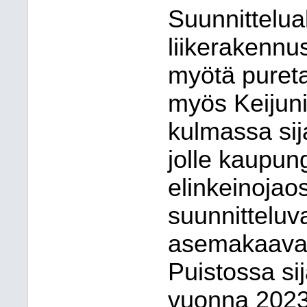
Suunnittelua
liikerakenn
myötä pureta
myös Keijunii
kulmassa sij
jolle kaupung
elinkeinojao
suunnitteluv
asemakaavan
Puistossa sij
vuonna 2023