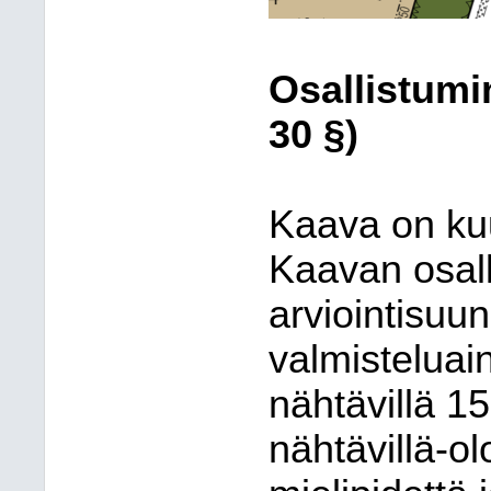
Osallistumi
30 §)
Kaava on kuu
Kaavan osall
arviointisuu
valmisteluain
nähtävillä 1
nähtävillä-ol