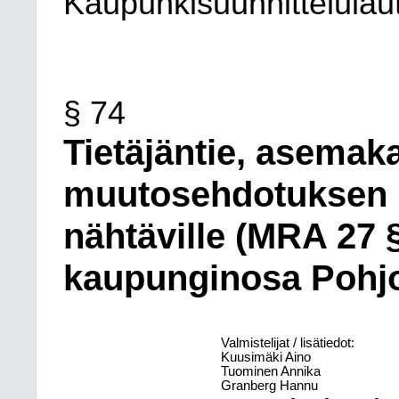
Kaupunkisuunnittelulau
§ 74
Tietäjäntie, asemak
muutosehdotuksen
nähtäville (MRA 27 §
kaupunginosa Pohjo
Valmistelijat / lisätiedot:
Kuusimäki Aino
Tuominen Annika
Granberg Hannu