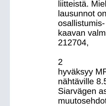
liitteistä. M
lausunnot on
osallistumis-
kaavan valmi
212704,
2
hyväksyy MR
nähtäville 8.
Siarvägen 
muutosehdot