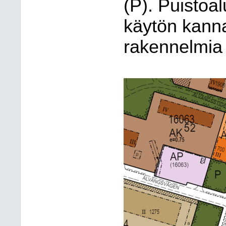
(P). Puistoa
käytön kanna
rakennelmia j