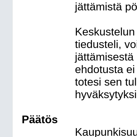
jättämistä pö
Keskustelun 
tiedusteli, 
jättämisestä
ehdotusta ei
totesi sen tu
hyväksytyksi
Päätös
Kaupunkisuun