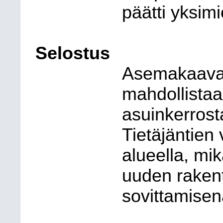
päätti yksimi
Selostus
Asemakaavan
mahdollistaa
asuinkerros
Tietäjäntien 
alueella, mi
uuden raken
sovittamise