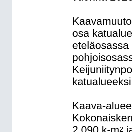
Kaavamuutok
osa katualue
eteläosassa 
pohjoisosass
Keijuniitynp
katualueeksi
Kaava-aluee
Kokonaiskerr
2 090 k-m
j
2