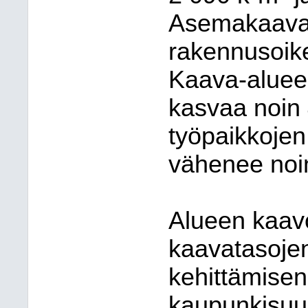
Asemakaava
rakennusoik
Kaava-aluee
kasvaa noin 
työpaikkojen
vähenee noin
Alueen kaavo
kaavatasojen
kehittämisen 
kaupunkisuun