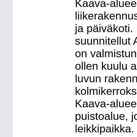
Kaava-alueen
liikerakennus
ja päiväkoti
suunnitellut 
on valmistun
ollen kuulu 
luvun raken
kolmikerroksi
Kaava-aluee
puistoalue, j
leikkipaikka