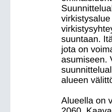
Suunnittelual
virkistysalue 
virkistysyht
suuntaan. It
jota on voim
asumiseen. V
suunnittelua
alueen välit
Alueella on 
2060. Kaava o