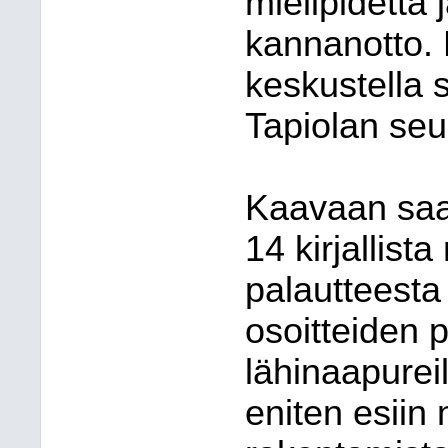
mielipidettä 
kannanotto. 
keskustella 
Tapiolan seu
Kaavaan saat
14 kirjallist
palautteesta 
osoitteiden 
lähinaapureil
eniten esiin