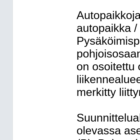
Autopaikkoja
autopaikka /
Pysäköimispa
pohjoisosaan
on osoitettu 
liikennealuee
merkitty liitt
Suunnittelu
olevassa as