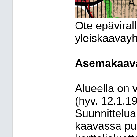
Ote epäviral
yleiskaavayh
Asemakaav
Alueella on 
(hyv. 12.1.1
Suunnittelu
kaavassa puo