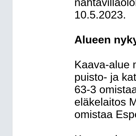
nähtävilläol
10.5.2023.
Alueen nyky
Kaava-alue m
puisto- ja ka
63-3 omistaa
eläkelaitos M
omistaa Esp