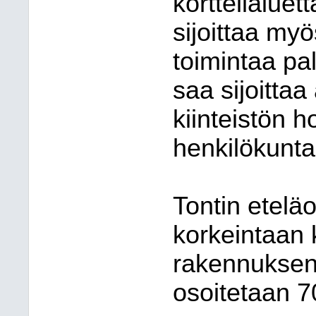
korttelialuet
sijoittaa myö
toimintaa pa
saa sijoittaa
kiinteistön 
henkilökunta
Tontin etelä
korkeintaan 
rakennuksen
osoitetaan 