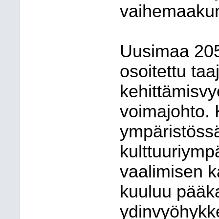
vaihemaakun
Uusimaa 205
osoitettu ta
kehittämisvy
voimajohto. 
ympäristössä
kulttuuriymp
vaalimisen k
kuuluu pääk
ydinvyöhykk