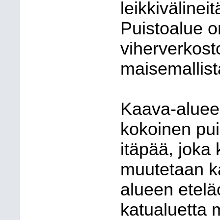
leikkivälineit
Puistoalue o
viherverkost
maisemallist
Kaava-aluee
kokoinen pui
itäpää, jok
muutetaan k
alueen etelä
katualuetta 