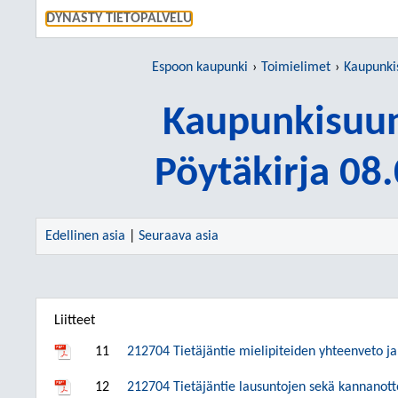
SIIRRY S
DYNASTY TIETOPALVELU
Espoon kaupunki
Toimielimet
Kaupunki
Kaupunkisuun
Pöytäkirja 08
Edellinen asia
|
Seuraava asia
Liitteet
11
212704 Tietäjäntie mielipiteiden yhteenveto ja
12
212704 Tietäjäntie lausuntojen sekä kannanott