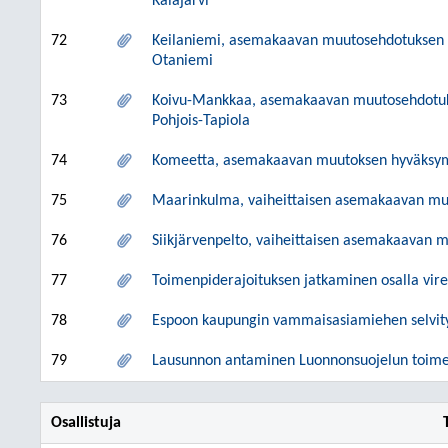
Kalajärvi
72
Keilaniemi, asemakaavan muutosehdotuksen h
Otaniemi
73
Koivu-Mankkaa, asemakaavan muutosehdotuks
Pohjois-Tapiola
74
Komeetta, asemakaavan muutoksen hyväksymi
75
Maarinkulma, vaiheittaisen asemakaavan mu
76
Siikjärvenpelto, vaiheittaisen asemakaavan 
77
Toimenpiderajoituksen jatkaminen osalla virei
78
Espoon kaupungin vammaisasiamiehen selvit
79
Lausunnon antaminen Luonnonsuojelun toimenp
Osallistuja