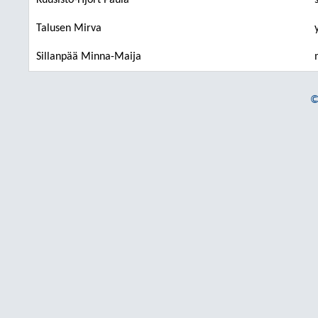
Kuusisto-Hjort Paula
Talusen Mirva
Sillanpää Minna-Maija
©