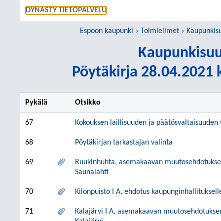
SIIRRY S
DYNASTY TIETOPALVELU
Espoon kaupunki
Toimielimet
Kaupunkisu
Kaupunkisuu
Pöytäkirja 28.04.2021 k
Pykälä
Otsikko
67
Kokouksen laillisuuden ja päätösvaltaisuuden
68
Pöytäkirjan tarkastajan valinta
69
Ruukinhuhta, asemakaavan muutosehdotuksen 
Saunalahti
70
Kilonpuisto I A, ehdotus kaupunginhallitukse
71
Kalajärvi I A, asemakaavan muutosehdotukse