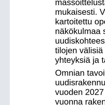
massoittelus
mukaisesti. 
kartoitettu o
näkökulmaa s
uudiskohteese
tilojen välisiä
yhteyksiä ja ta
Omnian tavoi
uudisrakenn
vuoden 2027 
vuonna rakent