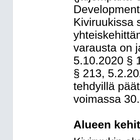
Development 
Kiviruukissa 
yhteiskehitt
varausta on j
5.10.2020 § 
§ 213, 5.2.20
tehdyillä päät
voimassa 30.
Alueen kehi