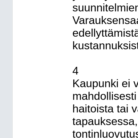
suunnitelmien
Varauksensaa
edellyttämist
kustannuksis
4
Kaupunki ei 
mahdollisesti
haitoista tai
tapauksessa, 
tontinluovutu