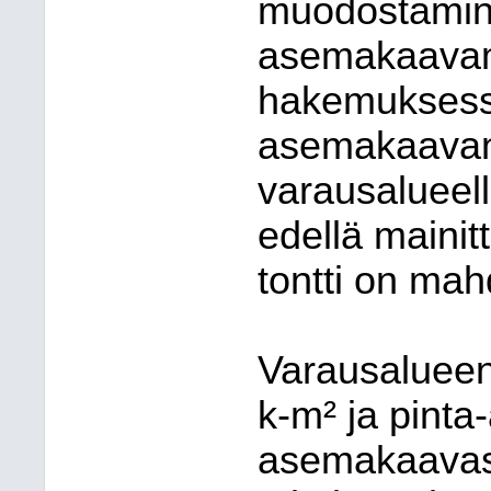
muodostamine
asemakaavam
hakemuksess
asemakaava
varausalueell
edellä mainit
tontti on mah
Varausalueen
k-m² ja pinta
asemakaavass