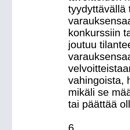
tyydyttävällä 
varauksensaa
konkurssiin ta
joutuu tilante
varauksensaa
velvoitteista
vahingoista, 
mikäli se m
tai päättää o
6