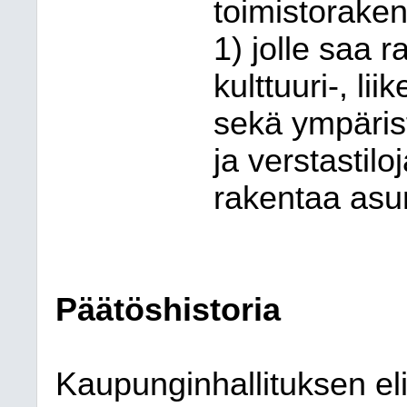
toimistoraken
1) jolle saa 
kulttuuri-, lii
sekä ympärist
ja verstastilo
rakentaa asu
Päätöshistoria
Kaupunginhallituksen eli