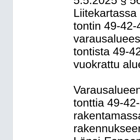
5.5.2025 § 5
Liitekartassa 
tontin 49-42-
varausaluees
tontista 49-4
vuokrattu alu
Varausalueen 
tonttia 49-42
rakentamassa
rakennukseen 