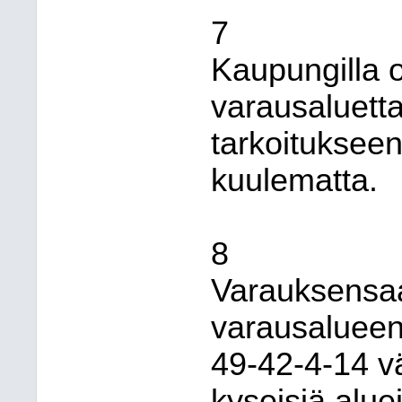
7
Kaupungilla 
varausaluett
tarkoituksee
kuulematta.
8
Varauksensaaj
varausalueen 
49-42-4-14 vä
kyseisiä alue