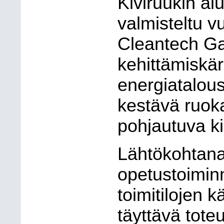
Kiviruukin al
valmisteltu v
Cleantech Ga
kehittämiskär
energiatalous
kestävä ruok
pohjautuva ki
Lähtökohtana
opetustoimin
toimitilojen k
täyttävä tote