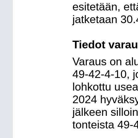
esitetään, et
jatketaan 30
Tiedot vara
Varaus on alu
49-42-4-10, 
lohkottu use
2024 hyväksyt
jälkeen sillo
tonteista 49-