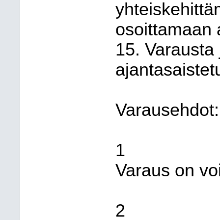
yhteiskehittä
osoittamaan 
15. Varausta
ajantasaistet
Varausehdot:
1
Varaus on vo
2