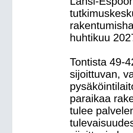
Länsi-Espoon
tutkimuskesk
rakentumisha
huhtikuu 202
Tontista 49-4
sijoittuvan, v
pysäköintilai
paraikaa rak
tulee palvele
tulevaisuudes