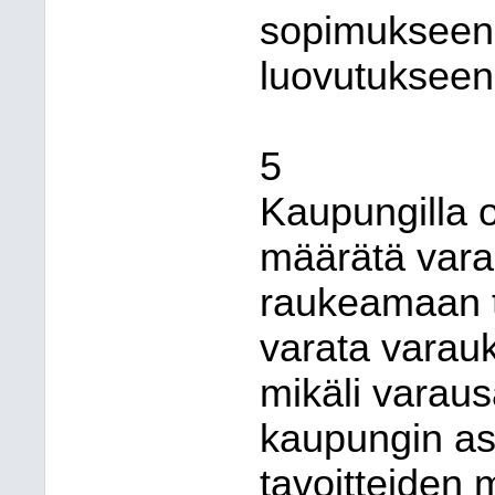
sopimukseen j
luovutukseen
5
Kaupungilla 
määrätä vara
raukeamaan ta
varata varau
mikäli varaus
kaupungin as
tavoitteiden 