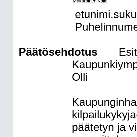
Mäkäräinen Kalle
etunimi.suk
Puhelinnum
Päätösehdotus
Esit
Kaupunkiympär
Olli
Kaupunginhall
kilpailukykyj
päätetyn ja v