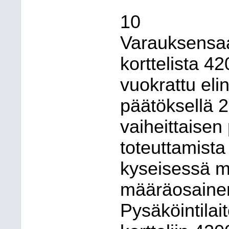
10
Varauksensaaj
korttelista 42
vuokrattu eli
päätöksellä 
vaiheittaisen
toteuttamista
kyseisessä 
määräosainen
Pysäköintilai