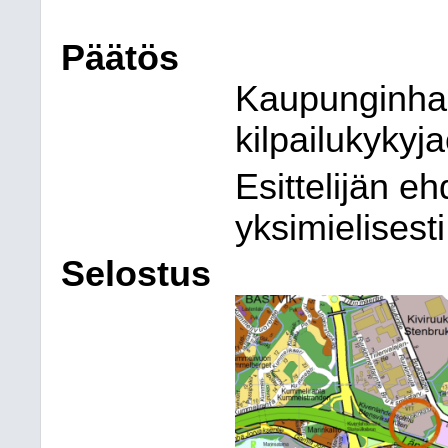
Päätös
Kaupunginhall
kilpailukykyja
Esittelijän e
yksimielisesti
Selostus