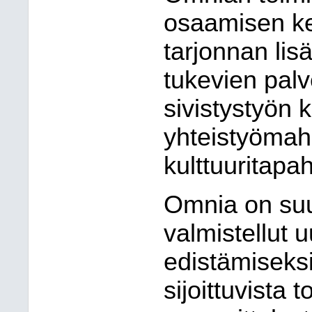
osaamisen ke
tarjonnan lis
tukevien palv
sivistystyön 
yhteistyömah
kulttuuritapa
Omnia on suu
valmistellut
edistämiseksi
sijoittuvista