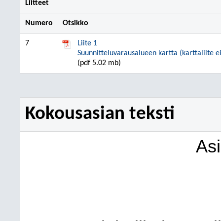
Liitteet
Numero
Otsikko
7
Liite 1
Suunnitteluvarausalueen kartta (karttaliite e
(pdf 5.02 mb)
Kokousasian teksti
As