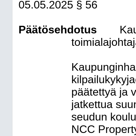
05.05.2025 § 56
Päätösehdotus
Kau
toimialajohtaj
Kaupunginhall
kilpailukykyj
päätettyä ja 
jatkettua suu
seudun koulu
NCC Property