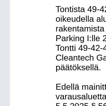
Tontista 49-4
oikeudella al
rakentamista
Parking I:lle
Tontti 49-42
Cleantech Ga
päätöksellä.
Edellä mainit
varausaluett