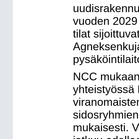
uudisrakennus
vuoden 2029 
tilat sijoittu
Agneksenkuja
pysäköintilait
NCC mukaan v
yhteistyössä
viranomaiste
sidosryhmien
mukaisesti. 