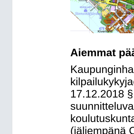
Aiemmat pä
Kaupunginhall
kilpailukykyja
17.12.2018 
suunnitteluv
koulutuskunt
(jäljempänä 