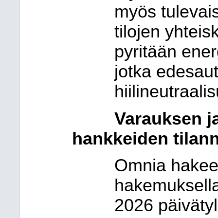
myös tulevai
tilojen yhtei
pyritään ener
jotka edesaut
hiilineutraal
Varauksen j
hankkeiden tilan
Omnia hakee 
hakemuksella
2026 päiväty