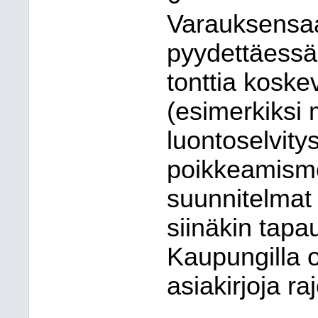
Varauksensaa
pyydettäessä
tonttia koske
(esimerkiksi
luontoselvity
poikkeamisme
suunnitelmat
siinäkin tapa
Kaupungilla 
asiakirjoja raj