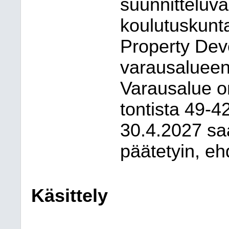
suunnitteluv
koulutuskunt
Property Dev
varausalueen 
Varausalue on
tontista 49-4
30.4.2027 sa
päätetyin, eh
Käsittely