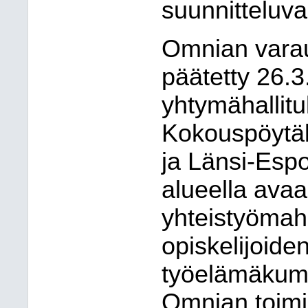
suunnitteluva
Omnian varau
päätetty 26.
yhtymähallit
Kokouspöytäk
ja Länsi-Espo
alueella avaa
yhteistyömah
opiskelijoide
työelämäkum
Omnian toimi