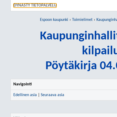
SIIRRY S
DYNASTY TIETOPALVELU
Espoon kaupunki
Toimielimet
Kaupunginhallituks
Kaupunginhalli
kilpai
Pöytäkirja 04
Navigointi
Edellinen asia
|
Seuraava asia