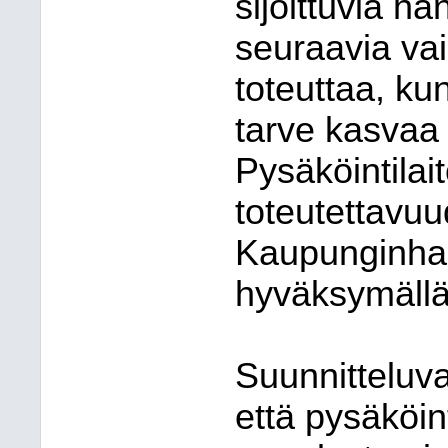
sijoittuvia ha
seuraavia vai
toteuttaa, ku
tarve kasvaa
Pysäköintilai
toteutettavuu
Kaupunginhal
hyväksymällä
Suunnitteluva
että pysäköin