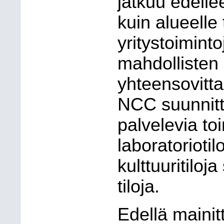
jatkuu edelle
kuin alueelle 
yritystoimint
mahdollisten
yhteensovitt
NCC suunnitte
palvelevia toi
laboratoriotilo
kulttuuritiloj
tiloja.
Edellä mainit