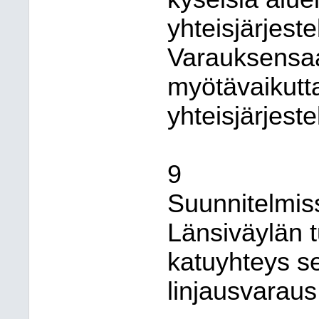
yhteisjärjest
Varauksensaa
myötävaikut
yhteisjärjes
9
Suunnitelmis
Länsiväylän t
katuyhteys se
linjausvaraus