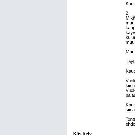
Kaup
2
Mikäl
muut
kaup
käyv
kulu
muu 
Muut
Täyt
Kaup
Vuok
kiin
Vuok
pala
Kaup
siin
Tont
ehdo
Käsittely