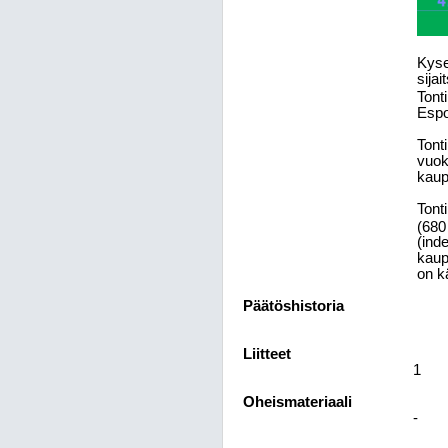
Kyse
sija
Tont
Espo
Tont
vuok
kaup
Tont
(680
(ind
kaup
on k
Päätöshistoria
Liitteet
1
Oheismateriaali
-