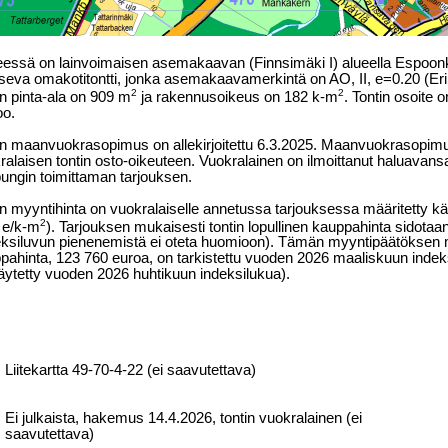
essä on lainvoimaisen asemakaavan (Finnsimäki I) alueella Espoo
itseva omakotitontti, jonka asemakaavamerkintä on AO, II, e=0.20 (Erilli
2
2
in pinta-ala on 909 m
ja rakennusoikeus on 182 k-m
. Tontin osoite 
o.
in maanvuokrasopimus on allekirjoitettu 6.3.2025. Maanvuokrasopimu
ralaisen tontin osto-oikeuteen. Vuokralainen on ilmoittanut haluavans
ungin toimittaman tarjouksen.
in myyntihinta on vuokralaiselle annetussa tarjouksessa määritetty 
2
 e/k-m
). Tarjouksen mukaisesti tontin lopullinen kauppahinta sidotaa
eksiluvun pienenemistä ei oteta huomioon). Tämän myyntipäätöksen 
pahinta, 123
760 euroa, on tarkistettu vuoden 2026 maaliskuun indek
äytetty vuoden 2026 huhtikuun indeksilukua).
Liitekartta 49-70-4-22 (ei saavutettava)
Ei julkaista, hakemus 14.4.2026, tontin vuokralainen (ei
saavutettava)