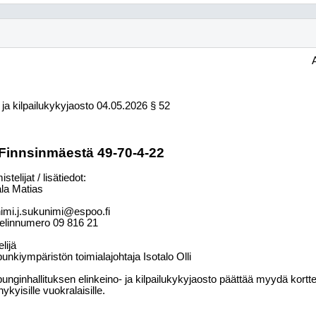
ja kilpailukykyjaosto
04.05.2026
§ 52
Finnsinmäestä 49-70-4-22
stelijat / lisätiedot:
la Matias
imi.j.sukunimi@espoo.fi
elinnumero
09
816
21
elijä
unkiympäristön toimialajohtaja Isotalo Olli
unginhallituksen elinkeino- ja kilpailukykyjaosto päättää myydä kortte
ykyisille vuokralaisille.