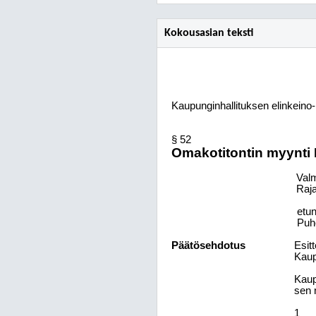
Kokousasian teksti
Kaupunginhallituksen elinkeino- 
§ 52
Omakotitontin myynti 
Valmi
Raja
etun
Puh
Päätösehdotus
Esitt
Kaup
Kaup
sen n
1