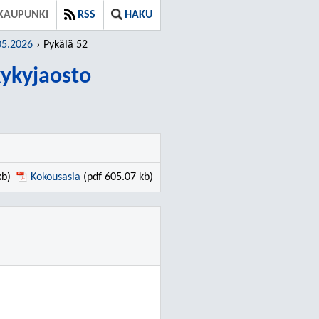
KAUPUNKI
RSS
HAKU
05.2026
Pykälä 52
kykyjaosto
kb)
Kokousasia
(pdf 605.07 kb)