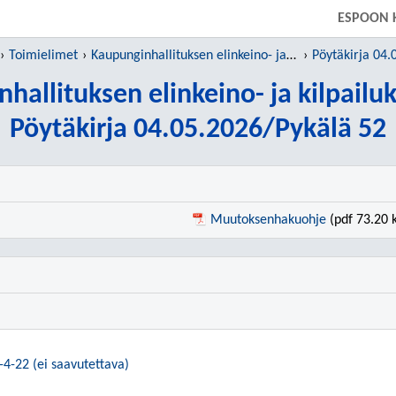
SIIRRY SUORAAN PÄÄSISÄLTÖÖN
ESPOON 
Toimielimet
Kaupunginhallituksen elinkeino- ja kilpailukykyjaosto
Pöytäkirja 04.
hallituksen elinkeino- ja kilpailu
Pöytäkirja 04.05.2026/Pykälä 52
Muutoksenhakuohje
(pdf 73.20 
-4-22 (ei saavutettava)