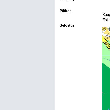
Päätös
Kaup
Esitt
Selostus