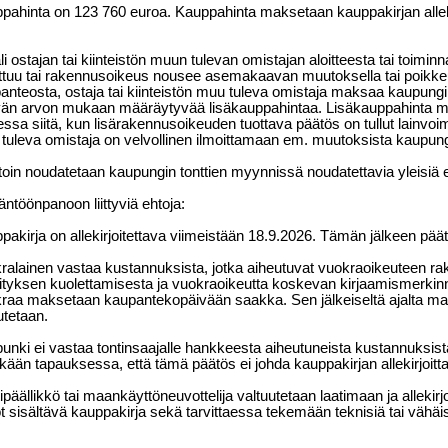
pahinta on 123 760 euroa. Kauppahinta maksetaan kauppakirjan allek
i ostajan tai kiinteistön muun tulevan omistajan aloitteesta tai toiminn
tuu tai rakennusoikeus nousee asemakaavan muutoksella tai poikke
anteosta, ostaja tai kiinteistön muu tuleva omistaja maksaa kaupungi
än arvon mukaan määräytyvää lisäkauppahintaa. Lisäkauppahinta
essa siitä, kun lisärakennusoikeuden tuottava päätös on tullut lainvoima
tuleva omistaja on velvollinen ilmoittamaan em. muutoksista kaupungil
oin noudatetaan kaupungin tonttien myynnissä noudatettavia yleisiä e
äntöönpanoon liittyviä ehtoja:
pakirja on allekirjoitettava viimeistään 18.9.2026. Tämän jälkeen pää
ralainen vastaa kustannuksista, jotka aiheutuvat vuokraoikeuteen r
nityksen kuolettamisesta ja vuokraoikeutta koskevan kirjaamismerkin
raa maksetaan kaupantekopäivään saakka. Sen jälkeiseltä ajalta mah
utetaan.
unki ei vastaa tontinsaajalle hankkeesta aiheutuneista kustannuksista,
äkään tapauksessa, että tämä päätös ei johda kauppakirjan allekirjoit
tipäällikkö tai maankäyttöneuvottelija valtuutetaan laatimaan ja allekir
t sisältävä kauppakirja sekä tarvittaessa tekemään teknisiä tai vähäi