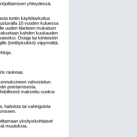
irjoittamisen yhteydessä.
asta tontin käyttötarkoitus
usluvalla 10 vuoden kuluessa
lle uuden tilanteen mukaisen
 maksetaan kahden kuukauden
iseksi. Ostaja tai kiinteistön
le (tonttiyksikkö) viipymättä.
htoja.
tös raukeaa.
akennuksineen vahvistetun
nän poistamisesta.
dollisesti maksettu vuokra
 haitoista tai vahingoista
tamiseen.
joittamaan yksityiskohtaiset
siä muutoksia.