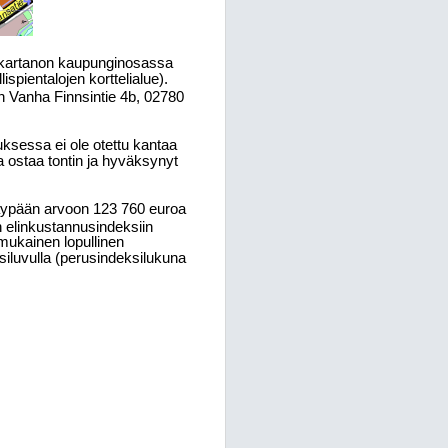
nkartanon kaupunginosassa
spientalojen korttelialue).
on Vanha Finnsintie 4b, 02780
ksessa ei ole otettu kantaa
a ostaa tontin ja hyväksynyt
käypään arvoon 123
760 euroa
n elinkustannusindeksiin
mukainen lopullinen
siluvulla (perusindeksilukuna