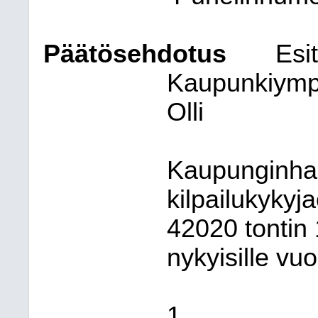
Päätösehdotus
Esit
Kaupunkiympär
Olli
Kaupunginhall
kilpailukykyj
42020 tontin
nykyisille vuo
1