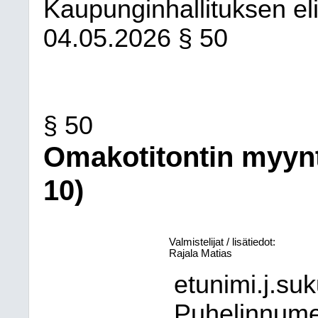
Kaupunginhallituksen eli
04.05.2026
§ 50
§ 50
Omakotitontin myynti
10)
Valmistelijat / lisätiedot:
Rajala Matias
etunimi.j.su
Puhelinnum