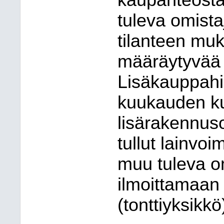
kaupanteosta,
tuleva omist
tilanteen mu
määräytyvää 
Lisäkauppah
kuukauden ku
lisärakennus
tullut lainvoi
muu tuleva om
ilmoittamaan
(tonttiyksikkö