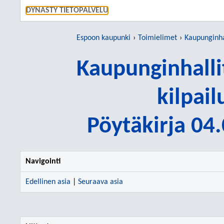
SIIRRY S
DYNASTY TIETOPALVELU
Espoon kaupunki
Toimielimet
Kaupunginhallituks
Kaupunginhalli
kilpai
Pöytäkirja 04
Navigointi
Edellinen asia
|
Seuraava asia