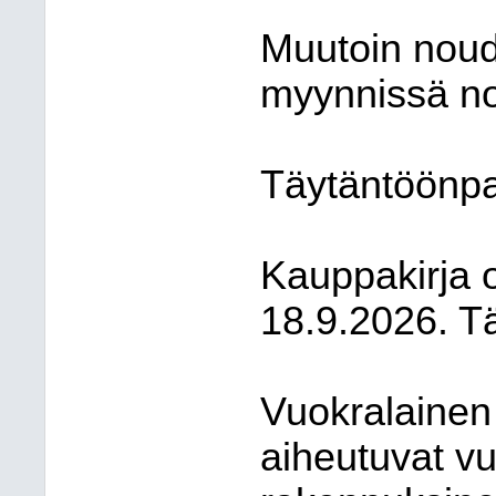
Muutoin noud
myynnissä nou
Täytäntöönpan
Kauppakirja o
18.9.2026. T
Vuokralainen 
aiheutuvat v