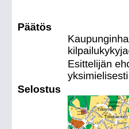
Päätös
Kaupunginhall
kilpailukykyja
Esittelijän e
yksimielisesti
Selostus