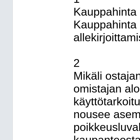
Kauppahinta 
Kauppahinta 
allekirjoitta
2
Mikäli ostaja
omistajan aloi
käyttötarkoit
nousee asema
poikkeusluva