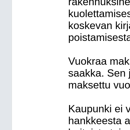
rakennuksine
kuolettamises
koskevan kir
poistamisest
Vuokraa mak
saakka. Sen j
maksettu vuo
Kaupunki ei v
hankkeesta a