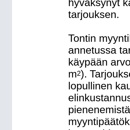
hyväksynyt k
tarjouksen.
Tontin myynti
annetussa ta
käypään arv
m
). Tarjouk
2
lopullinen ka
elinkustannus
pienenemistä
myyntipäätök