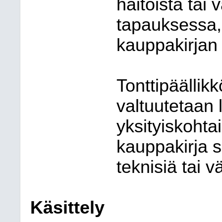
haitoista tai
tapauksessa,
kauppakirjan 
Tonttipäällik
valtuutetaan 
yksityiskohta
kauppakirja 
teknisiä tai 
Käsittely