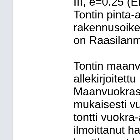
III, e=0.25 (Er
Tontin pinta-
rakennusoike
on Raasilanm
Tontin maan
allekirjoitett
Maanvuokras
mukaisesti vu
tontti vuokra
ilmoittanut h