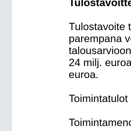
Tulostavoit
Tulostavoite t
parempana ve
talousarvioon
24 milj. euroa
euroa.
Toimintatulot y
Toimintamenot 