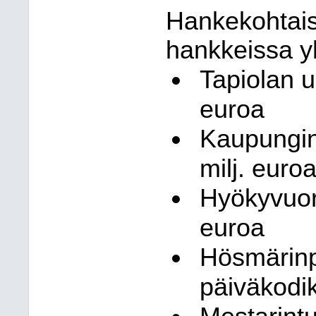
Hankekohtaisi
hankkeissa y
Tapiolan u
euroa
Kaupungin
milj. euro
Hyökyvuore
euroa
Hösmärinp
päiväkodik