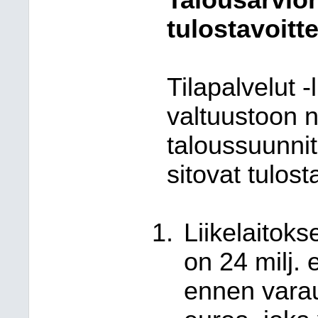
Talousarvion
tulostavoitt
Tilapalvelut -l
valtuustoon 
taloussuunnit
sitovat tulost
Liikelaitok
on 24 milj. 
ennen varauk