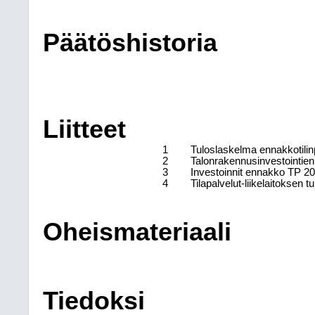
Päätöshistoria
Liitteet
1
Tuloslaskelma ennakkotilinp
2
Talonrakennusinvestointien
3
Investoinnit ennakko TP 2025
4
Tilapalvelut-liikelaitoksen t
Oheismateriaali
Tiedoksi