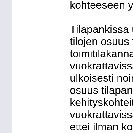
kohteeseen yh
Tilapankissa
tilojen osuus
toimitilakann
vuokrattaviss
ulkoisesti noi
osuus tilapan
kehityskohteit
vuokrattaviss
ettei ilman k