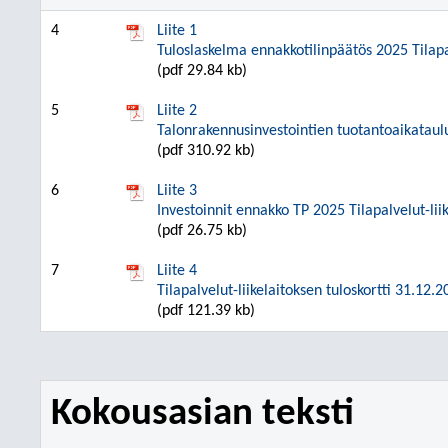
4
Liite 1
Tuloslaskelma ennakkotilinpäätös 2025 Tilapal
(pdf 29.84 kb)
5
Liite 2
Talonrakennusinvestointien tuotantoaikataul
(pdf 310.92 kb)
6
Liite 3
Investoinnit ennakko TP 2025 Tilapalvelut-liik
(pdf 26.75 kb)
7
Liite 4
Tilapalvelut-liikelaitoksen tuloskortti 31.12.
(pdf 121.39 kb)
Kokousasian teksti