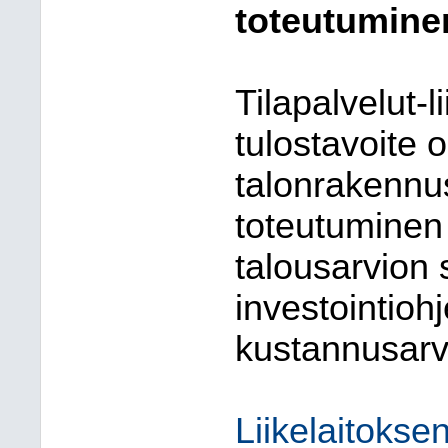
toteutumine
Tilapalvelut-l
tulostavoite o
talonrakennu
toteutuminen
talousarvion
investointioh
kustannusarv
Liikelaitokse