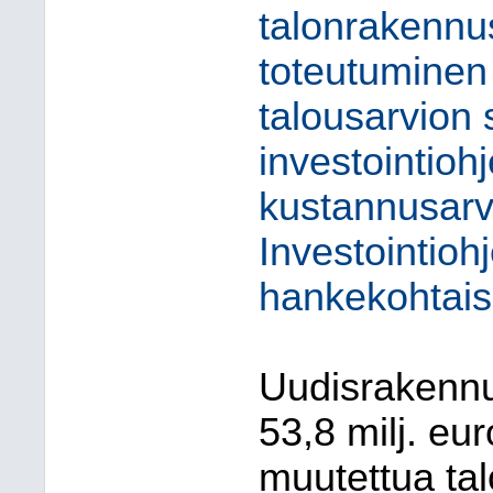
talonrakennu
toteutuminen
talousarvion
investointioh
kustannusarv
Investointioh
hankekohtaisi
Uudisrakennu
53,8 milj. eur
muutettua tal