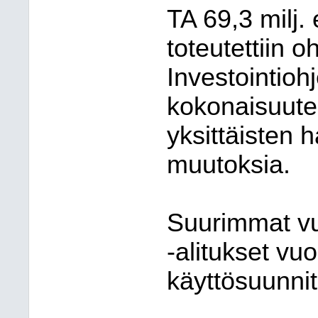
TA 69,3 milj. 
toteutettiin 
Investointioh
kokonaisuute
yksittäisten 
muutoksia.
Suurimmat vu
-alitukset v
käyttösuunni