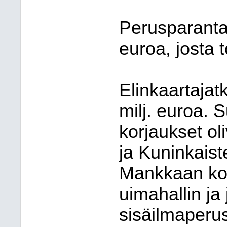
Perusparantam
euroa, josta t
Elinkaartajatk
milj. euroa. 
korjaukset ol
ja Kuninkaist
Mankkaan ko
uimahallin ja 
sisäilmaperus