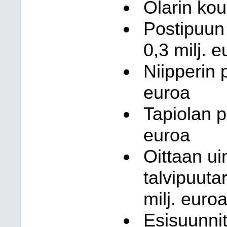
Olarin kou
Postipuun
0,3 milj. 
Niipperin 
euroa
Tapiolan p
euroa
Oittaan ui
talvipuuta
milj. euro
Esisuunnit