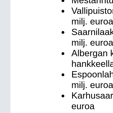
Mestarintu
Vallipuist
milj. euro
Saarnilaak
milj. euro
Albergan 
hankkeella
Espoonlah
milj. euro
Karhusaar
euroa