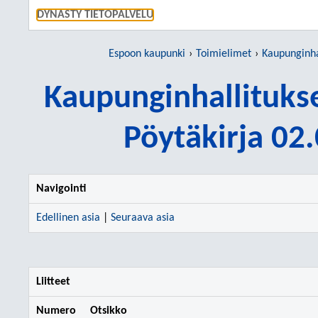
SIIRRY S
DYNASTY TIETOPALVELU
Espoon kaupunki
Toimielimet
Kaupunginhallit
Kaupunginhallitukse
Pöytäkirja 02
Navigointi
Edellinen asia
|
Seuraava asia
Liitteet
Numero
Otsikko