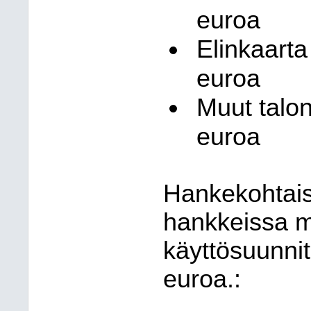
euroa
Elinkaarta 
euroa
Muut talo
euroa
Hankekohtaisi
hankkeissa m
käyttösuunnit
euroa.: