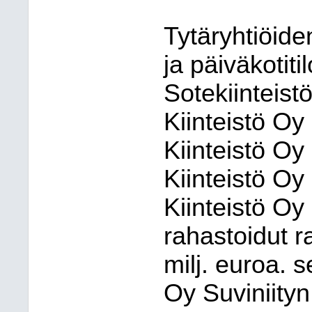
Tytäryhtiöide
ja päiväkotit
Sotekiinteist
Kiinteistö 
Kiinteistö Oy
Kiinteistö Oy
Kiinteistö Oy
rahastoidut r
milj. euroa. 
Oy Suviniityn