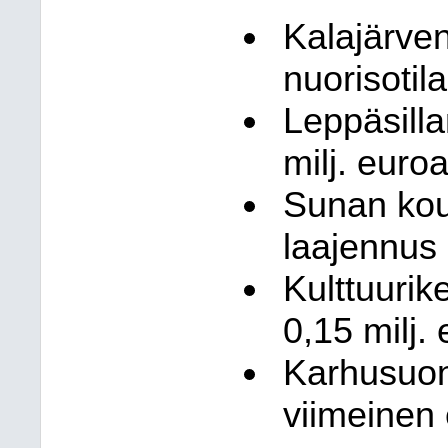
Kalajärven
nuorisotil
Leppäsilla
milj. euro
Sunan kou
laajennus 
Kulttuurik
0,15 milj.
Karhusuon
viimeinen 