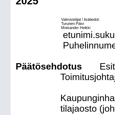
2025
Valmistelijat / lisätiedot:
Turunen Päivi
Moisander Heikki
etunimi.suk
Puhelinnum
Päätösehdotus
Esit
Toimitusjohta
Kaupunginhall
tilajaosto (j