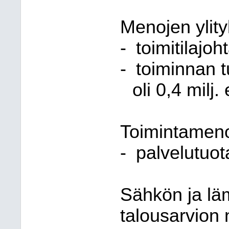
Menojen ylityk
-
toimitilajo
-
toiminnan t
oli 0,4 milj.
Toimintameno
-
palvelutuot
Sähkön ja läm
talousarvion n