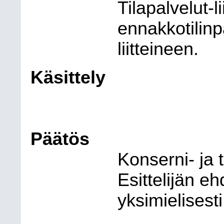
Tilapalvelut-l
ennakkotilin
liitteineen.
Käsittely
Päätös
Konserni- ja t
Esittelijän e
yksimielisesti