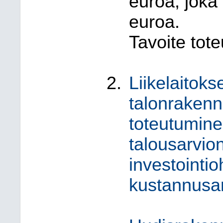
euroa, joka y
euroa.
Tavoite tote
Liikelaitoks
talonrakenn
toteutumine
talousarvio
investointio
kustannusar