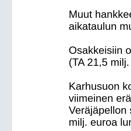
Muut hankkee
aikataulun mu
Osakkeisiin o
(TA 21,5 milj.
Karhusuon ko
viimeinen erä 
Veräjäpellon s
milj. euroa lu