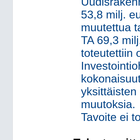
Uudisrakenn
53,8 milj. e
muutettua t
TA 69,3 milj
toteutettiin
Investointi
kokonaisuut
yksittäisten
muutoksia.
Tavoite ei t