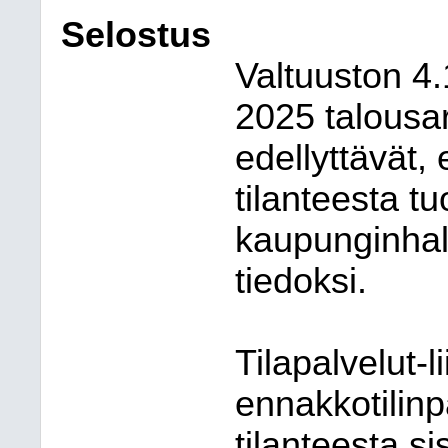
Selostus
Valtuuston 4
2025 talousa
edellyttävät,
tilanteesta t
kaupunginhall
tiedoksi.
Tilapalvelut-l
ennakkotilin
tilanteesta s