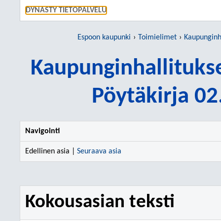
SIIRRY S
DYNASTY TIETOPALVELU
Espoon kaupunki
Toimielimet
Kaupunginhalli
Kaupunginhallitukse
Pöytäkirja 0
Navigointi
Edellinen asia |
Seuraava asia
Kokousasian teksti