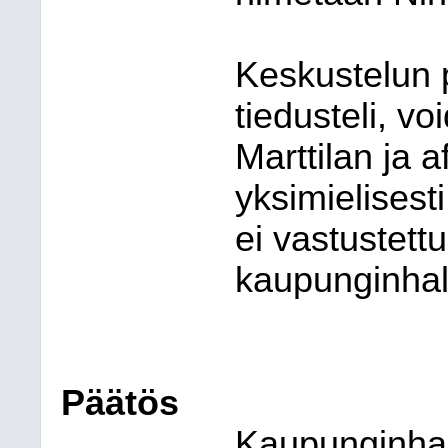
Keskustelun 
tiedusteli, v
Marttilan ja 
yksimielises
ei vastustett
kaupunginhal
Päätös
Kaupunginhal