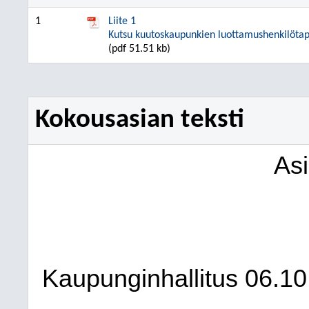
1
Liite 1
Kutsu kuutoskaupunkien luottamushenkilötap
(pdf 51.51 kb)
Kokousasian teksti
As
Kaupunginhallitus
06.10