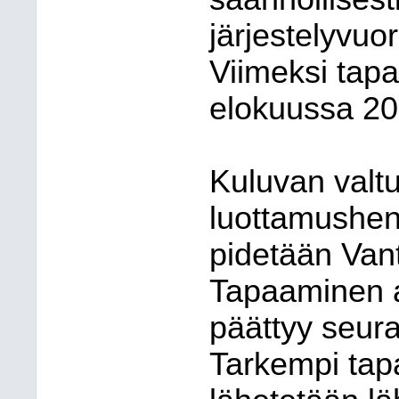
järjestelyvuo
Viimeksi tap
elokuussa 20
Kuluvan val
luottamushen
pidetään Vant
Tapaaminen a
päättyy seur
Tarkempi tap