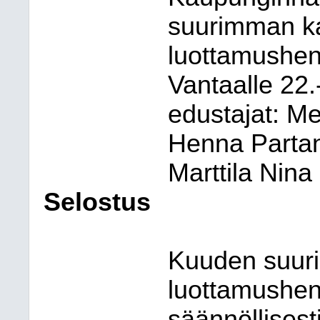
suurimman k
luottamushen
Vantaalle 22.
edustajat: M
Henna Parta
Marttila Nina
Selostus
Kuuden suur
luottamushen
säännöllisesti