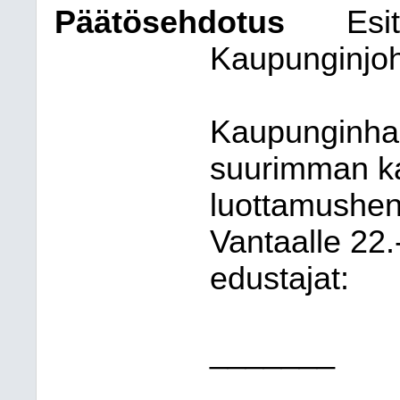
Päätösehdotus
Esit
Kaupunginjoh
Kaupunginhal
suurimman k
luottamushen
Vantaalle 22
edustajat:
_______
_______