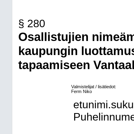
§ 280
Osallistujien nime
kaupungin luottamu
tapaamiseen Vantaal
Valmistelijat / lisätiedot:
Ferm Niko
etunimi.suk
Puhelinnum