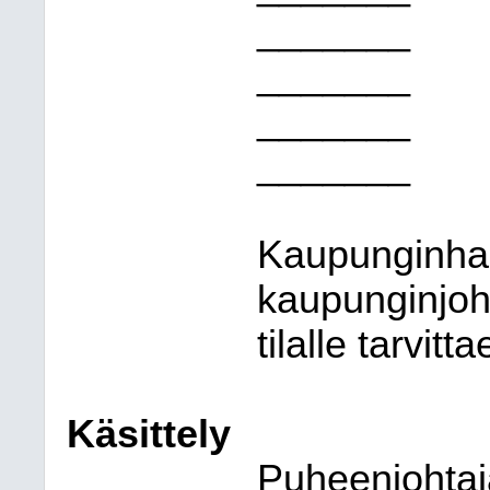
_______
_______
_______
_______
Kaupunginhall
kaupunginjo
tilalle tarvitt
Käsittely
Puheenjohtaja