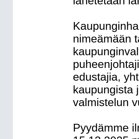
lähetetään lä
Kaupunginhal
nimeämään ta
kaupunginvalt
puheenjohtaj
edustajia, yh
kaupungista j
valmistelun v
Pyydämme ilm