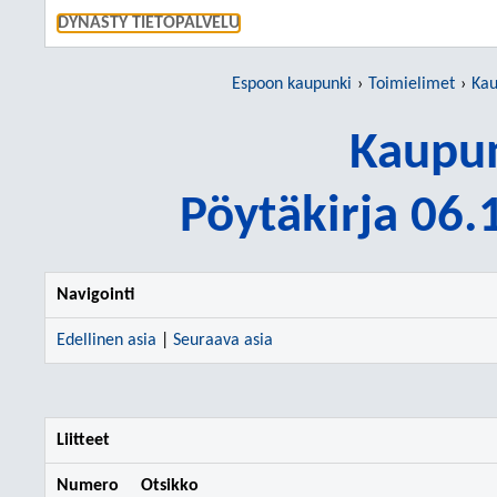
SIIRRY S
DYNASTY TIETOPALVELU
Espoon kaupunki
Toimielimet
Kau
Kaupun
Pöytäkirja 06
Navigointi
Edellinen asia
|
Seuraava asia
Liitteet
Numero
Otsikko