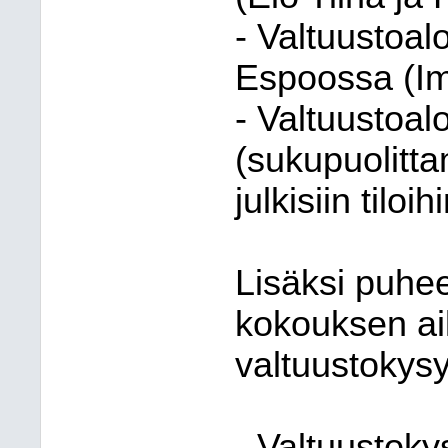
- Valtuustoal
Espoossa (Im
- Valtuustoalo
(sukupuolitt
julkisiin tilo
Lisäksi puhee
kokouksen aik
valtuustokys
- Valtuustok