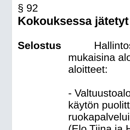
§ 92
Kokouksessa jätetyt 
Selostus
Hallint
mukaisina alo
aloitteet:
- Valtuustoal
käytön puolit
ruokapalvelu
(Elo Tiina ja