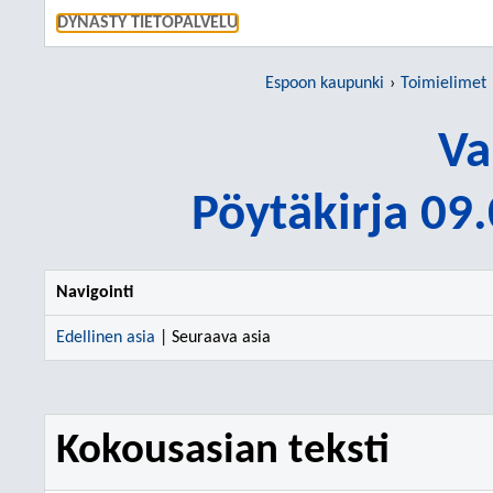
SIIRRY S
DYNASTY TIETOPALVELU
Espoon kaupunki
Toimielimet
Va
Pöytäkirja 09
Navigointi
Edellinen asia
| Seuraava asia
Kokousasian teksti