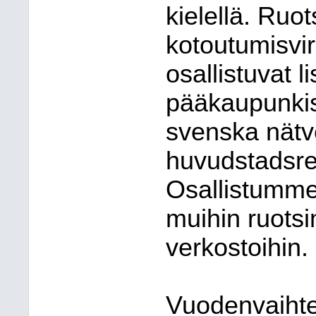
kielellä. Ruo
kotoutumisvirk
osallistuvat li
pääkaupunkis
svenska nätve
huvudstadsre
Osallistumm
muihin ruotsi
verkostoihin.
Vuodenvaiht