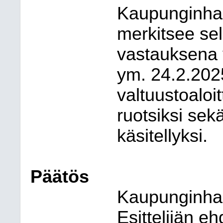
Kaupunginhall
merkitsee sel
vastauksena v
ym. 24.2.202
valtuustoaloi
ruotsiksi sek
käsitellyksi.
Päätös
Kaupunginhall
Esittelijän e