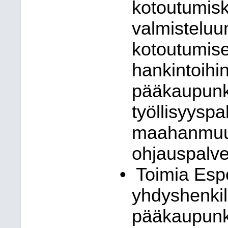
kotoutumisk
valmisteluun
kotoutumise
hankintoihin
pääkaupunki
työllisyyspa
maahanmuut
ohjauspalve
•
Toimia Esp
yhdyshenki
pääkaupunk