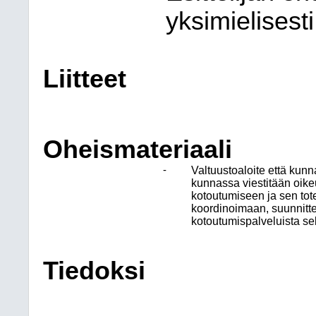
yksimielisesti
Liitteet
Oheismateriaali
-
Valtuustoaloite että kunn
kunnassa viestitään oike
kotoutumiseen ja sen tot
koordinoimaan, suunnitt
kotoutumispalveluista s
Tiedoksi