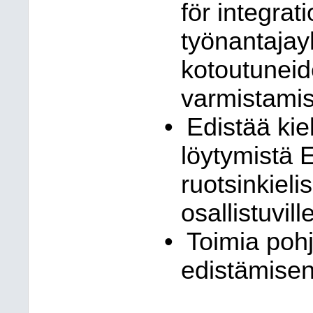
för integrat
työnantajayh
kotoutuneid
varmistamis
•
Edistää kie
löytymistä 
ruotsinkiel
osallistuvill
•
Toimia poh
edistämisen