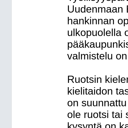
Uudenmaan EL
hankinnan op
ulkopuolella 
pääkaupunki
valmistelu on 
Ruotsin kiele
kielitaidon ta
on suunnattu h
ole ruotsi ta
kysyntä on k