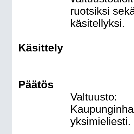
ruotsiksi sek
käsitellyksi.
Käsittely
Päätös
Valtuusto:
Kaupunginhal
yksimieliesti.