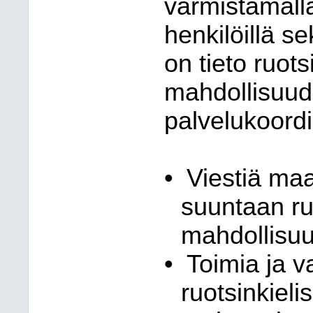
varmistamalla
henkilöillä se
on tieto ruot
mahdollisuude
palvelukoordi
•
Viestiä ma
suuntaan ru
mahdollisuu
•
Toimia ja va
ruotsinkieli