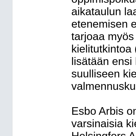
aikataulun la
etenemisen e
tarjoaa myös
kielitutkintoa
lisätään ensi 
suulliseen kie
valmennuskur
Esbo Arbis on
varsinaisia ki