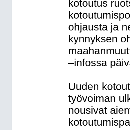
kotoutus ruot
kotoutumispol
ohjausta ja n
kynnyksen oh
maahanmuutta
–infossa päiv
Uuden kotout
työvoiman ulk
nousivat aie
kotoutumispa