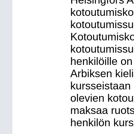
Helsingfors A
kotoutumiskoul
kotoutumissu
Kotoutumisko
kotoutumissu
henkilöille o
Arbiksen kiel
kursseistaan 
olevien kotou
maksaa ruotsi
henkilön kur