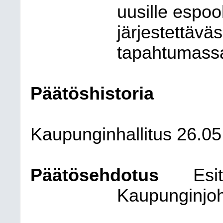
uusille espoo
järjestettävä
tapahtumass
Päätöshistoria
Kaupunginhallitus 26.0
Päätösehdotus
Esit
Kaupunginjoh