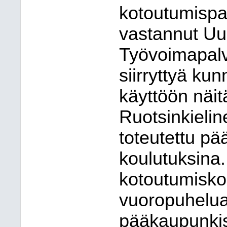
kotoutumispa
vastannut U
Työvoimapalv
siirryttyä kun
käyttöön näit
Ruotsinkieli
toteutettu p
koulutuksina.
kotoutumisko
vuoropuhelu
pääkaupunkis