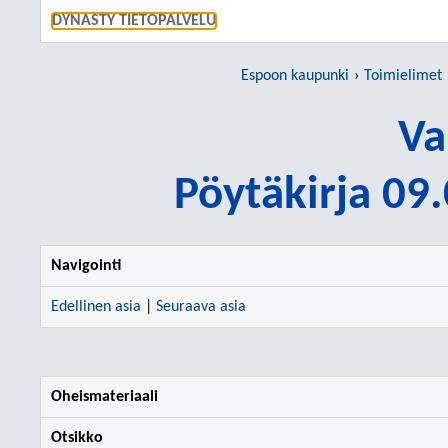
SIIRRY S
DYNASTY TIETOPALVELU
Espoon kaupunki
Toimielimet
Va
Pöytäkirja 09
Navigointi
Edellinen asia
|
Seuraava asia
Oheismateriaali
Otsikko