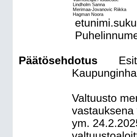
Lindholm Sanna
Merimaa-Jovanovic Riikka
Hagman Noora
etunimi.suk
Puhelinnum
Päätösehdotus
Esit
Kaupunginhal
Valtuusto mer
vastauksena v
ym. 24.2.202
valtuustoaloi