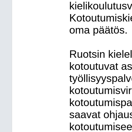
kielikoulutus
Kotoutumiski
oma päätös
Ruotsin kielel
kotoutuvat as
työllisyyspal
kotoutumisvir
kotoutumispal
saavat ohjau
kotoutumiseen