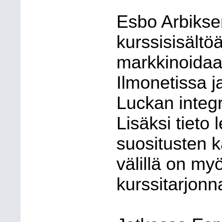
Esbo Arbikse
kurssisisält
markkinoida
Ilmonetissa j
Luckan integr
Lisäksi tieto
suositusten k
välillä on my
kurssitarjonn