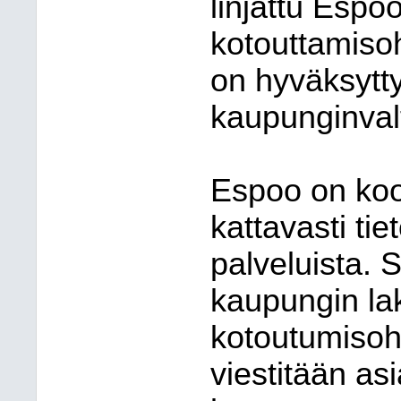
linjattu Esp
kotouttamis
on hyväksytt
kaupunginval
Espoo on koo
kattavasti ti
palveluista. 
kaupungin la
kotoutumisohj
viestitään as