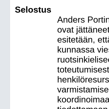
Selostus
Anders Portin
ovat jättänee
esitetään, et
kunnassa vie
ruotsinkielis
toteutumises
henkilöresurss
varmistamiseks
koordinoimaa