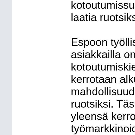
kotoutumissu
laatia ruotsiks
Espoon työlli
asiakkailla o
kotoutumiskie
kerrotaan al
mahdollisuud
ruotsiksi. Tä
yleensä kerr
työmarkkinoid