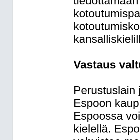
tiedottamaan 
kotoutumispal
kotoutumisko
kansalliskielil
Vastaus valt
Perustuslain j
Espoon kaupu
Espoossa voi
kielellä. Esp