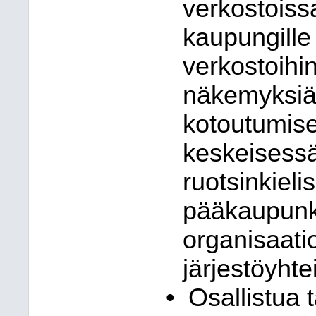
verkostoiss
kaupungille 
verkostoih
näkemyksiä j
kotoutumise
keskeisessä
ruotsinkieli
pääkaupunki
organisaati
järjestöyhte
•
Osallistua