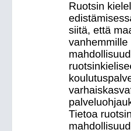
Ruotsin kiele
edistämisess
siitä, että m
vanhemmille a
mahdollisuud
ruotsinkielis
koulutuspalve
varhaiskasva
palveluohjauk
Tietoa ruotsi
mahdollisuud