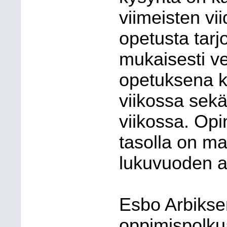
viimeisten vi
opetusta tarj
mukaisesti v
opetuksena ke
viikossa sekä
viikossa. Opi
tasolla on ma
lukuvuoden a
Esbo Arbikse
oppimispolkua