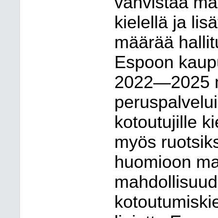
vahvistaa mah
kielellä ja lis
määrää halli
Espoon kaupu
2022—2025 m
peruspalvelui
kotoutujille k
myös ruotsiks
huomioon ma
mahdollisuude
kotoutumiskie