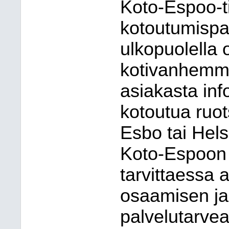
Koto-Espoo-ti
kotoutumispa
ulkopuolella o
kotivanhemmi
asiakasta in
kotoutua ruot
Esbo tai Hels
Koto-Espoon 
tarvittaessa 
osaamisen ja
palvelutarvea