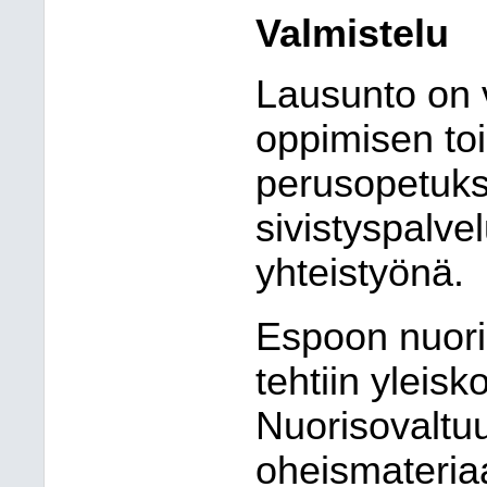
Valmistelu
Lausunto on v
oppimisen to
perusopetukse
sivistyspalve
yhteistyönä.
Espoon nuori
tehtiin yleis
Nuorisovaltu
oheismateria