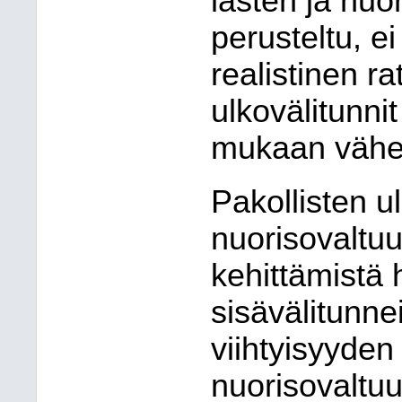
lasten ja nuor
perusteltu, ei
realistinen r
ulkovälitunni
mukaan vähen
Pakollisten ul
nuorisovaltuu
kehittämistä 
sisävälitunne
viihtyisyyden
nuorisovaltuu