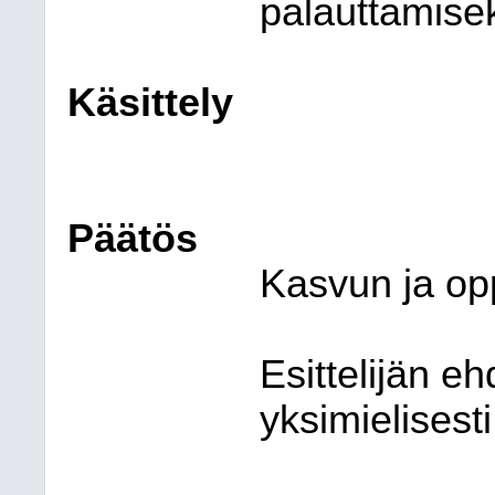
palauttamisek
Käsittely
Päätös
Kasvun ja op
Esittelijän e
yksimielisesti