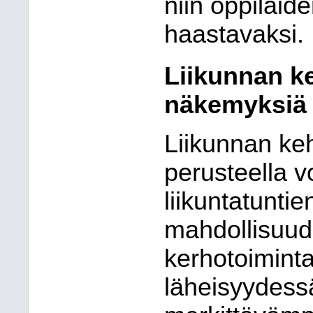
niin oppilaide
haastavaksi.
Liikunnan ke
näkemyksiä
Liikunnan keh
perusteella vo
liikuntatunti
mahdollisuudel
kerhotoimint
läheisyydessä