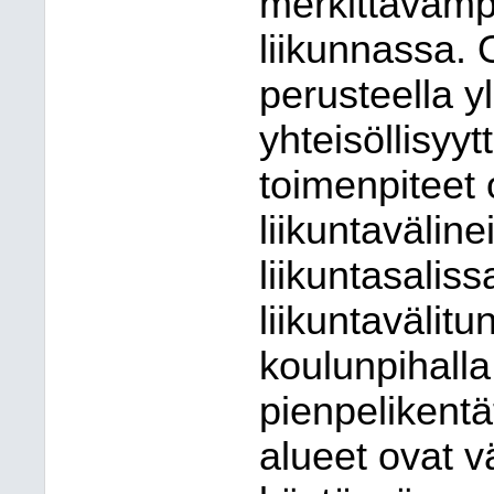
merkittävämpi
liikunnassa.
perusteella yl
yhteisöllisyyt
toimenpiteet o
liikuntavälin
liikuntasaliss
liikuntavälit
koulunpihalla 
pienpelikentät
alueet ovat vä