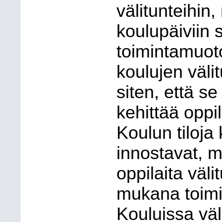
välitunteihin
koulupäiviin s
toimintamuot
koulujen väli
siten, että se
kehittää oppil
Koulun tiloja 
innostavat, mo
oppilaita väli
mukana toimi
Kouluissa väl