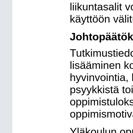
liikuntasalit 
käyttöön välit
Johtopäätök
Tutkimustied
lisääminen ko
hyvinvointia,
psyykkistä to
oppimistuloksi
oppimismotiv
Yläkoulun oppi