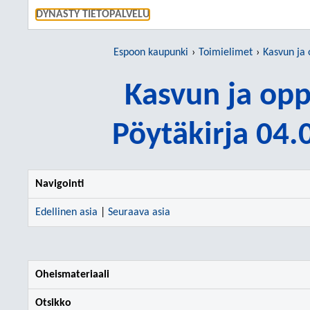
SIIRRY S
DYNASTY TIETOPALVELU
Espoon kaupunki
Toimielimet
Kasvun ja
Kasvun ja op
Pöytäkirja 04
Navigointi
Edellinen asia
|
Seuraava asia
Oheismateriaali
Otsikko