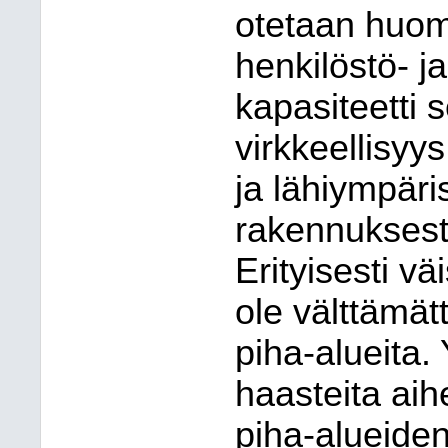
otetaan huo
henkilöstö- ja
kapasiteetti s
virkkeellisyy
ja lähiympäris
rakennuksesta
Erityisesti väi
ole välttämättä
piha-alueita.
haasteita aih
piha-alueiden