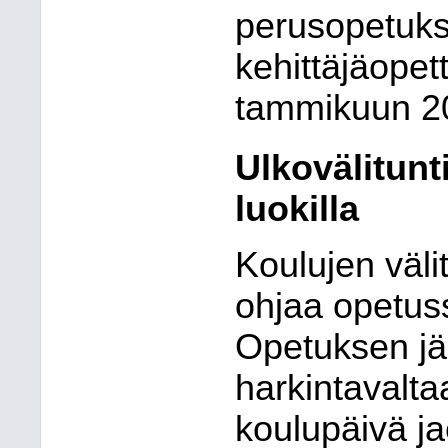
perusopetuks
kehittäjäopet
tammikuun 2
Ulkovälitunt
luokilla
Koulujen väli
ohjaa opetus
Opetuksen jär
harkintavalta
koulupäivä ja