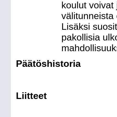
koulut voivat
välitunneista 
Lisäksi suosit
pakollisia ulk
mahdollisuu
Päätöshistoria
Liitteet