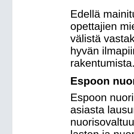
Edellä mainit
opettajien mi
välistä vasta
hyvän ilmapii
rakentumista
Espoon nuor
Espoon nuori
asiasta laus
nuorisovaltuu