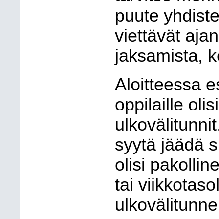
puute yhdiste
viettävät aja
jaksamista, k
Aloitteessa e
oppilaille olis
ulkovälitunnit,
syytä jäädä si
olisi pakollin
tai viikkotasol
ulkovälitunne