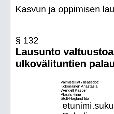
Kasvun ja oppimisen la
§ 132
Lausunto valtuustoa
ulkovälituntien pala
Valmistelijat / lisätiedot:
Kolomainen Anastasia
Wendell Kasper
Plosila Riina
Stolt-Haglund Ida
etunimi.suk