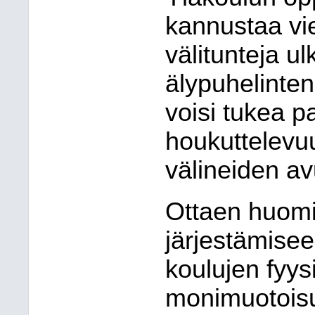
kannustaa v
välitunteja 
älypuhelinten
voisi tukea p
houkuttelevuu
välineiden av
Ottaen huomi
järjestämiseen
koulujen fyys
monimuotoisu