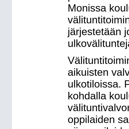
Monissa koulu
välituntitoim
järjestetään j
ulkovälituntej
Välituntitoim
aikuisten valv
ulkotiloissa. 
kohdalla koul
välituntivalv
oppilaiden sa