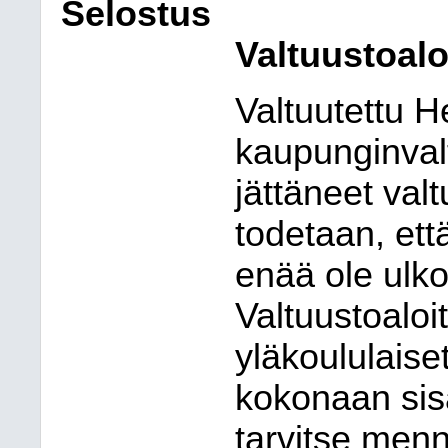
Selostus
Valtuustoalo
Valtuutettu 
kaupunginval
jättäneet valt
todetaan, ett
enää ole ulko
Valtuustoaloi
yläkoululaise
kokonaan sisä
tarvitse men