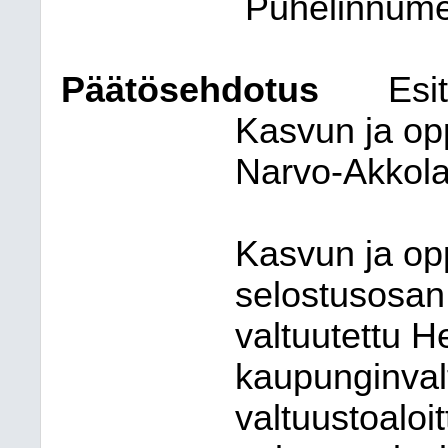
Puhelinnum
Päätösehdotus
Esit
Kasvun ja opp
Narvo-Akkola
Kasvun ja op
selostusosan
valtuutettu 
kaupunginval
valtuustoaloi