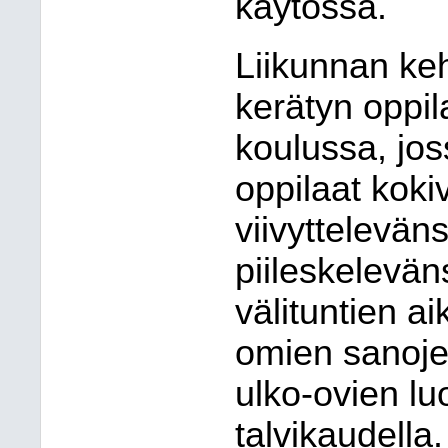
käytössä.
Liikunnan keh
kerätyn oppi
koulussa, joss
oppilaat kokiv
viivyttelevän
piileskelevä
välituntien ai
omien sanoje
ulko-ovien lu
talvikaudella.