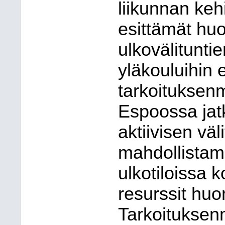
liikunnan keh
esittämät huo
ulkovälitunti
yläkouluihin 
tarkoituksen
Espoossa jat
aktiivisen väl
mahdollistami
ulkotiloissa 
resurssit huo
Tarkoituksen