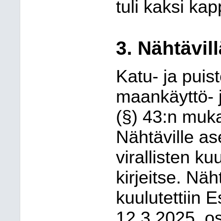
tuli kaksi kap
3.
Nähtävill
Katu- ja puis
maankäyttö- 
(§) 43:n muk
Nähtäville as
virallisten ku
kirjeitse. Näh
kuulutettiin 
12.3.2025, os