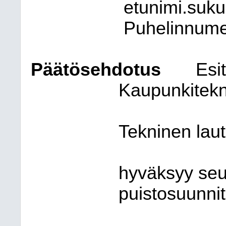
etunimi.suk
Puhelinnum
Päätösehdotus
Esit
Kaupunkitekni
Tekninen lau
hyväksyy seu
puistosuunni