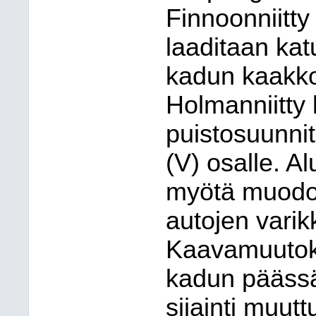
Finnoonniitty
laaditaan kat
kadun kaakkoi
Holmanniitty 
puistosuunnit
(V) osalle. 
myötä muodost
autojen varik
Kaavamuutoks
kadun päässä
sijainti muutt