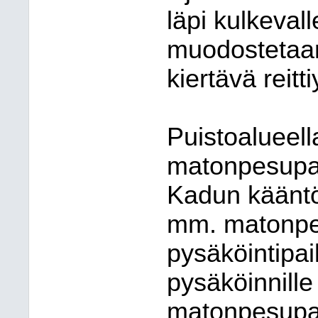
läpi kulkeval
muodostetaan
kiertävä reitt
Puistoalueell
matonpesupai
Kadun kääntö
mm. matonpe
pysäköintipai
pysäköinnille
matonpesupai