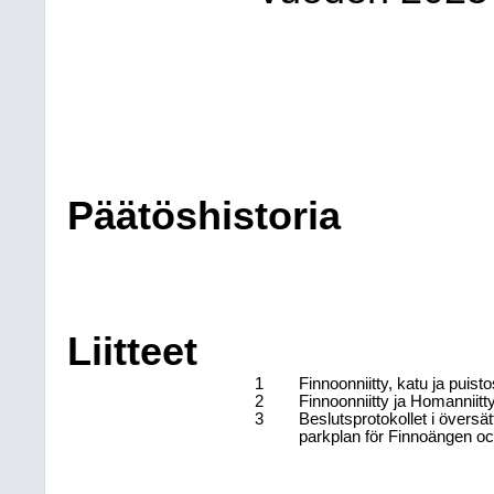
Päätöshistoria
Liitteet
1
Finnoonniitty, katu ja pui
2
Finnoonniitty ja Homanniitt
3
Beslutsprotokollet i övers
parkplan för Finnoängen 