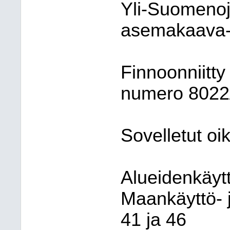
Yli-Suomenoja
asemakaava-
Finnoonniitty 
numero 8022
Sovelletut oi
Alueidenkäytt
Maankäyttö- 
41 ja 46