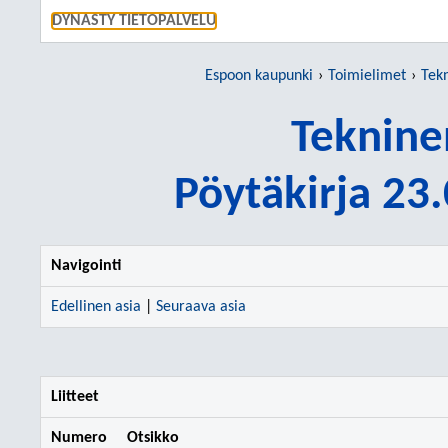
SIIRRY S
DYNASTY TIETOPALVELU
Espoon kaupunki
Toimielimet
Tek
Teknine
Pöytäkirja 23
Navigointi
Edellinen asia
|
Seuraava asia
Liitteet
Numero
Otsikko