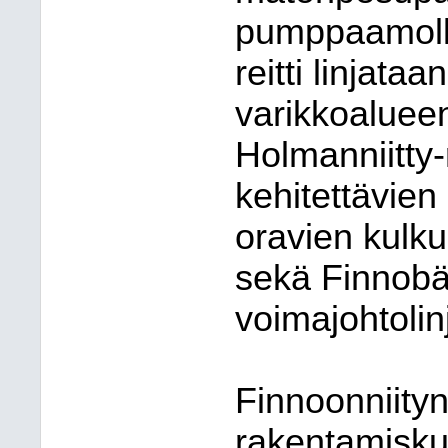
pumppaamolle
reitti linjat
varikkoalueen
Holmanniitty-
kehitettävien 
oravien kulk
sekä Finnobä
voimajohtolin
Finnoonniityn
rakentamisku