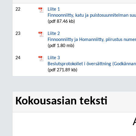
22
Liite 1
Finnoonniitty, katu ja puistosuunnitelman su
(pdf 87.46 kb)
23
Liite 2
Finnoonniitty ja Homanniitty, piirustus numero 
(pdf 1.80 mb)
24
Liite 3
Beslutsprotokollet i översättning (Godkänn
(pdf 271.89 kb)
Kokousasian teksti