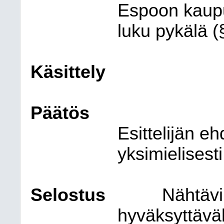
Espoon kaupu
luku pykälä (
Käsittely
Päätös
Esittelijän e
yksimielisesti
Selostus
Nähtävil
hyväksyttävä