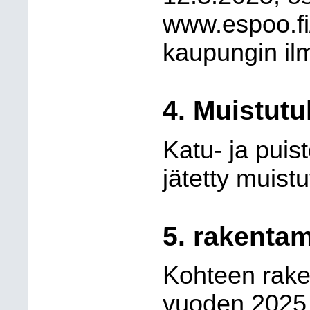
www.espoo.fi/
kaupungin ilm
4.
Muistutu
Katu- ja pui
jätetty muistu
5.
rakenta
Kohteen raken
vuoden 2025