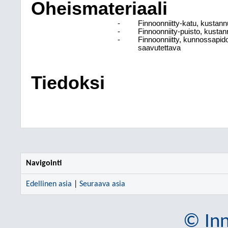
Oheismateriaali
-
Finnoonniitty-katu, kustann
-
Finnoonniity-puisto, kustan
-
Finnoonniitty, kunnossapido
saavutettava
Tiedoksi
Navigointi
Edellinen asia
|
Seuraava asia
© Inn