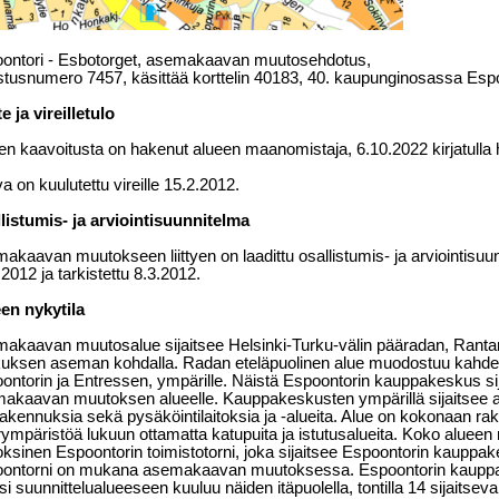
ontori - Esbotorget, asemakaavan muutosehdotus,
ustusnumero 7457, käsittää korttelin 40183, 40. kaupunginosassa Es
e ja vireilletulo
en kaavoitusta on hakenut alueen maanomistaja, 6.10.2022 kirjatulla
a on kuulutettu vireille 15.2.2012.
listumis- ja arviointisuunnitelma
akaavan muutokseen liittyen on laadittu osallistumis- ja arviointisuun
2012 ja tarkistettu 8.3.2012.
en nykytila
akaavan muutosalue sijaitsee Helsinki-Turku-välin pääradan, Rantar
uksen aseman kohdalla. Radan eteläpuolinen alue muodostuu kahd
ontorin ja Entressen, ympärille. Näistä Espoontorin kauppakeskus sijo
akaavan muutoksen alueelle. Kauppakeskusten ympärillä sijaitsee asu
erakennuksia sekä pysäköintilaitoksia ja -alueita. Alue on kokonaan rak
rympäristöä lukuun ottamatta katupuita ja istutusalueita. Koko alueen
oksinen Espoontorin toimistotorni, joka sijaitsee Espoontorin kaupp
ontorni on mukana asemakaavan muutoksessa. Espoontorin kauppak
ksi suunnittelualueeseen kuuluu näiden itäpuolella, tontilla 14 sijaits