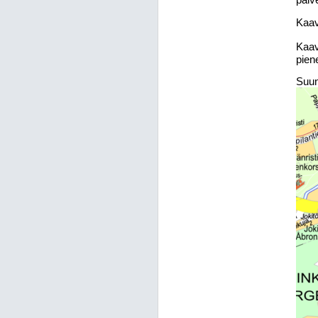
Kaav
Kaav
pien
Suun