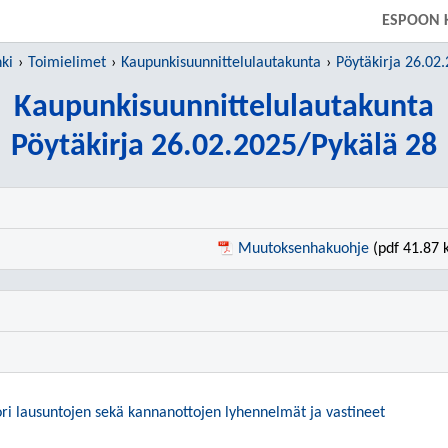
SIIRRY SUORAAN PÄÄSISÄLTÖÖN
ESPOON 
ki
Toimielimet
Kaupunkisuunnittelulautakunta
Pöytäkirja 26.02
Kaupunkisuunnittelulautakunta
Pöytäkirja 26.02.2025/Pykälä 28
Muutoksenhakuohje
(pdf 41.87 
i lausuntojen sekä kannanottojen lyhennelmät ja vastineet