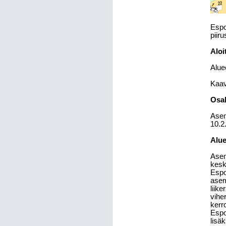
Espo
piir
Aloit
Alue
Kaav
Osal
Asem
10.2.
Alue
Asem
kesk
Espo
asem
liik
vihe
kerr
Espo
lisä