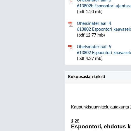
Oheismateriaali 3
613802b Espoontori ajantas
(pdf 1.20 mb)
Oheismateriaali 4
613802 Espoontori kaavasel
(pdf 12.77 mb)
Oheismateriaali 5
613802 Espoontori kaavaselos
(pdf 4.37 mb)
Kokousasian teksti
Kaupunkisuunnittelulautakunta
§ 28
Espoontori, ehdotus k