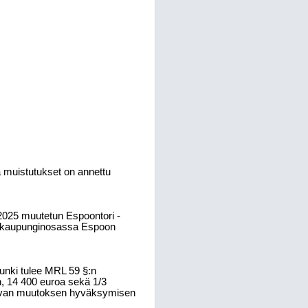
ja muistutukset on annettu
.2025 muutetun Espoontori -
. kaupunginosassa Espoon
unki tulee MRL 59 §:n
 14 400 euroa sekä 1/3
aavan muutoksen hyväksymisen