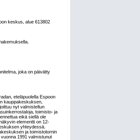
poon keskus, alue 613802
 hakemuksella.
nitelma, joka on päivätty
adan, eteläpuolella Espoon
en kauppakeskuksen,
ittuu nyt valmistellun
inkerrostaloja, toimisto- ja
ennettua eikä siellä ole
 näkyvin elementti on 12-
akeskuksen yhteydessä.
eskuksen ja toimistotornin
eva vuonna 1991 valmistunut