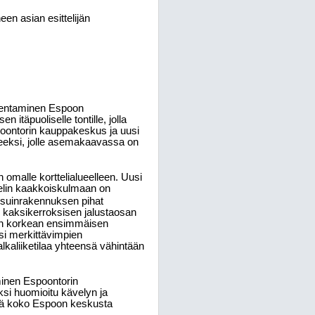
en asian esittelijän
kentaminen Espoon
täpuoliselle tontille, jolla
Espoontorin kauppakeskus ja uusi
eeksi, jolle asemakaavassa on
malle korttelialueelleen. Uusi
telin kaakkoiskulmaan on
Asuinrakennuksen pihat
n kaksikerroksisen jalustaosan
een korkean ensimmäisen
ksi merkittävimpien
alkaliiketilaa yhteensä vähintään
inen Espoontorin
si huomioitu kävelyn ja
ekä koko Espoon keskusta