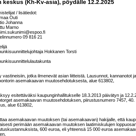
keskus (Kh-Kv-asia), pöydälle 12.2.2025
stelijat / lisätiedot:
tmaa Outi
tio Johanna
ttu Marno
nimi.sukunimi@espoo.fi
elinnumero
09
816
21
elijä
unkisuunnittelujohtaja Hokkanen Torsti
unkisuunnittelulautakunta
y vastineisiin, jotka ilmenevät asian liitteistä. Lausunnot, kannanotot 
ontorin asemakaavan muutosehdotuksesta, alue 613802,
ksyy esitettäväksi kaupunginhallitukselle 18.3.2013 päivätyn ja 12.2
torget asemakaavan muutosehdotuksen, piirustusnumero 7457, 40
us, alue 613802,
ittaa asemakaavan muutoksen (tai asemakaavan) hakijalle, että kaup
isesti perimään asemakaavan muutoksen laatimiskulujen loppuosan,
utuskustannuksista, 600 euroa, eli yhteensä 15 000 euroa asemak
een.