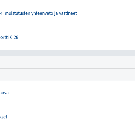
i muistutusten yhteenveto ja vastineet
ortti § 28
aava
kset