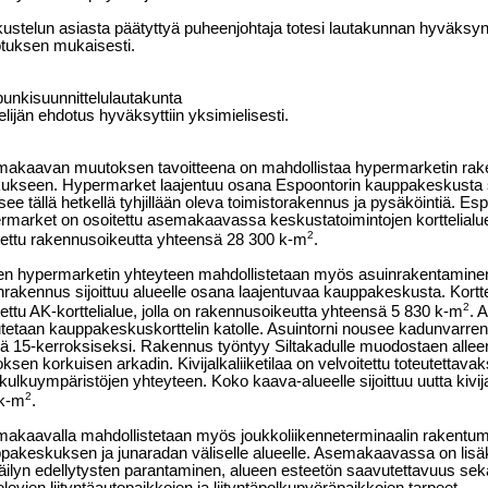
ustelun asiasta päätyttyä puheenjohtaja totesi lautakunnan hyväksyne
tuksen mukaisesti.
unkisuunnittelulautakunta
elijän ehdotus hyväksyttiin yksimielisesti.
akaavan muutoksen tavoitteena on mahdollistaa hypermarketin ra
ukseen. Hypermarket laajentuu osana Espoontorin kauppakeskusta sen i
itsee tällä hetkellä tyhjillään oleva toimistorakennus ja pysäköintiä. 
rmarket on osoitettu asemakaavassa keskustatoimintojen korttelialu
2
tettu rakennusoikeutta yhteensä 28 300 k-m
.
n hypermarketin yhteyteen mahdollistetaan myös asuinrakentaminen o
nrakennus sijoittuu alueelle osana laajentuvaa kauppakeskusta. Kort
2
tettu AK-korttelialue, jolla on rakennusoikeutta yhteensä 5 830 k-m
. 
utetaan kauppakeskuskorttelin katolle. Asuintorni nousee kadunvarre
tä 15-kerroksiseksi. Rakennus työntyy Siltakadulle muodostaen all
oksen korkuisen arkadin. Kivijalkaliiketilaa on velvoitettu toteutettava
nkulkuympäristöjen yhteyteen. Koko kaava-alueelle sijoittuu uutta kivij
2
k-m
.
akaavalla mahdollistetaan myös joukkoliikenneterminaalin rakentum
pakeskuksen ja junaradan väliselle alueelle. Asemakaavassa on lisäk
äilyn edellytysten parantaminen, alueen esteetön saavutettavuus s
elevien liityntäautopaikkojen ja liityntäpolkupyöräpaikkojen tarpeet.