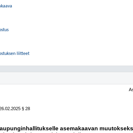
akaava
ostus
tuksen liitteet
A
26.02.2025
§ 28
aupunginhallitukselle asemakaavan muutokseksi,