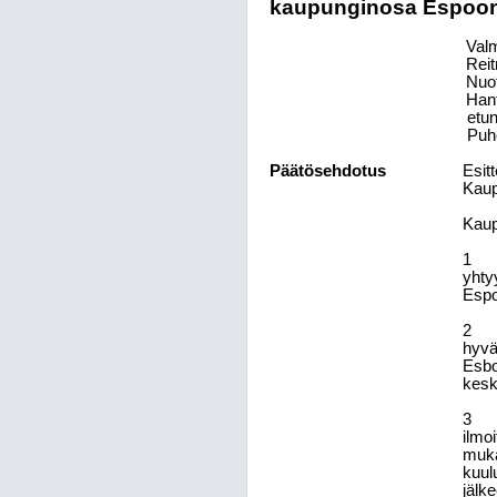
kaupunginosa Espoon 
Valmi
Rei
Nuo
Han
etu
Puh
Päätösehdotus
Esitt
Kaup
Kaup
1
yhty
Espo
2
hyvä
Esbo
kesk
3
ilmo
muka
kuul
jälk