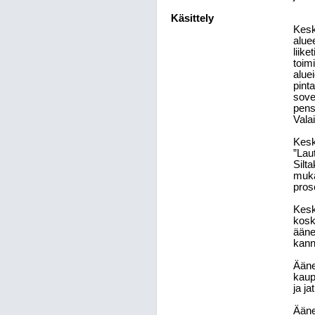
Käsittely
Kesk
aluee
liike
toimi
alue
pint
sovel
pens
Valai
Kesk
”Lau
Silt
mukai
pros
Kesk
kosk
ääne
kann
Ääne
kaup
ja ja
Äänes