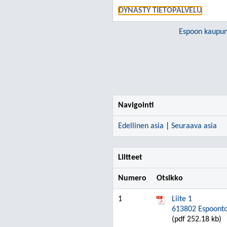
DYNASTY TIETOPALVELU
Espoon kaupun
Navigointi
Edellinen asia
|
Seuraava asia
Liitteet
Numero
Otsikko
1
Liite 1
613802 Espoontor
(pdf 252.18 kb)