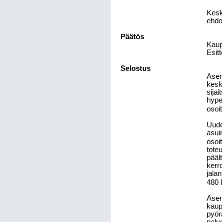
Kesk
ehdo
Päätös
Kaup
Esitt
Selostus
Asem
kesk
sija
hype
osoi
Uude
asui
osoi
tote
pääl
kerr
jala
480 
Asem
kaup
pyör
palv