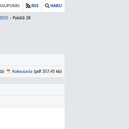
KAUPUNKI
RSS
HAKU
.2025
Pykälä 28
kb)
Kokousasia
(pdf 357.45 kb)