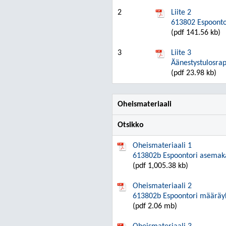
2
Liite 2
613802 Espoontor
(pdf 141.56 kb)
3
Liite 3
Äänestystulosrap
(pdf 23.98 kb)
Oheismateriaali
Otsikko
Oheismateriaali 1
613802b Espoontori asemak
(pdf 1,005.38 kb)
Oheismateriaali 2
613802b Espoontori määräy
(pdf 2.06 mb)