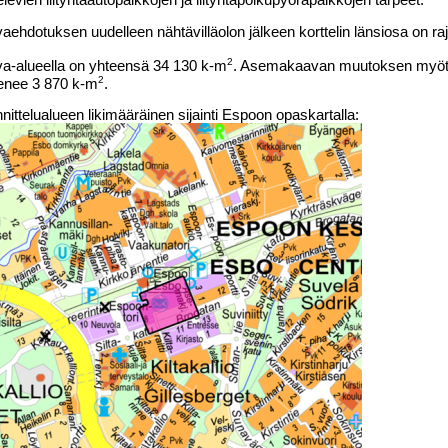
aehdotuksen uudelleen nähtävilläolon jälkeen korttelin länsiosa on raj
2
a-alueella on yhteensä 34 130 k-m
. Asemakaavan muutoksen myöt
2
enee 3 870 k-m
.
nittelualueen likimääräinen sijainti Espoon opaskartalla: