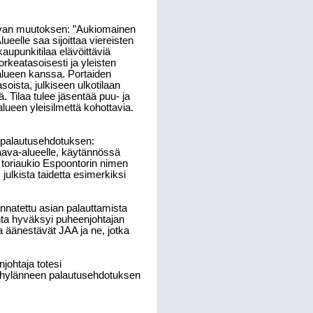
kevan muutoksen: ”Aukiomainen
lueelle saa sijoittaa viereisten
 kaupunkitilaa elävöittäviä
orkeatasoisesti ja yleisten
ualueen kanssa. Portaiden
soista, julkiseen ulkotilaan
. Tilaa tulee jäsentää puu- ja
alueen yleisilmettä kohottavia.
 palautusehdotuksen:
aava-alueelle, käytännössä
 toriaukio Espoontorin nimen
 julkista taidetta esimerkiksi
annatettu asian palauttamista
nta hyväksyi puheenjohtajan
a äänestävät JAA ja ne, jotka
johtaja totesi
an hylänneen palautusehdotuksen