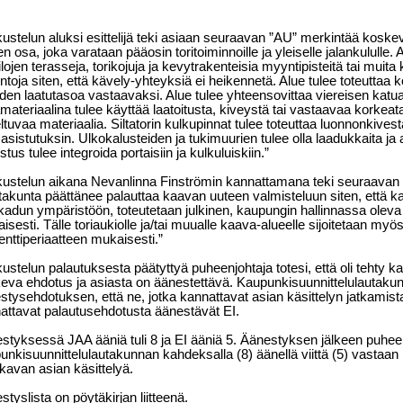
ustelun aluksi esittelijä teki asiaan seuraavan ”AU” merkintää kos
n osa, joka varataan pääosin toritoiminnoille ja yleiselle jalankululle. A
tilojen terasseja, torikojuja ja kevytrakenteisia myyntipisteitä tai muita
ntoja siten, että kävely-yhteyksiä ei heikennetä. Alue tulee toteuttaa k
iden laatutasoa vastaavaksi. Alue tulee yhteensovittaa viereisen kat
amateriaalina tulee käyttää laatoitusta, kiveystä tai vastaavaa korkeata
tuvaa materiaalia. Siltatorin kulkupinnat tulee toteuttaa luonnonkivestä
asistutuksin. Ulkokalusteiden ja tukimuurien tulee olla laadukkaita ja 
stus tulee integroida portaisiin ja kulkuluiskiin.”
ustelun aikana Nevanlinna Finströmin kannattamana teki seuraavan
takunta päättänee palauttaa kaavan uuteen valmisteluun siten, että k
akadun ympäristöön, toteutetaan julkinen, kaupungin hallinnassa oleva
sesti. Tälle toriaukiolle ja/tai muualle kaava-alueelle sijoitetaan myös
enttiperiaatteen mukaisesti.”
ustelun palautuksesta päätyttyä puheenjohtaja totesi, että oli tehty k
eva ehdotus ja asiasta on äänestettävä. Kaupunkisuunnittelulautaku
stysehdotuksen, että ne, jotka kannattavat asian käsittelyn jatkamist
attavat palautusehdotusta äänestävät EI.
styksessä JAA ääniä tuli 8 ja EI ääniä 5. Äänestyksen jälkeen puheen
unkisuunnittelulautakunnan kahdeksalla (8) äänellä viittä (5) vasta
tkavan asian käsittelyä.
tyslista on pöytäkirjan liitteenä.