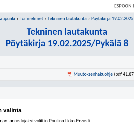
SIIRRY SUORAAN PÄÄSISÄLTÖÖN
ESPOON 
kaupunki
Toimielimet
Tekninen lautakunta
Pöytäkirja 19.02.2025
Tekninen lautakunta
Pöytäkirja 19.02.2025/Pykälä 8
Muutoksenhakuohje
(pdf 41.87
n valinta
jan tarkastajaksi valittiin Pauliina Ilkko-Ervasti.