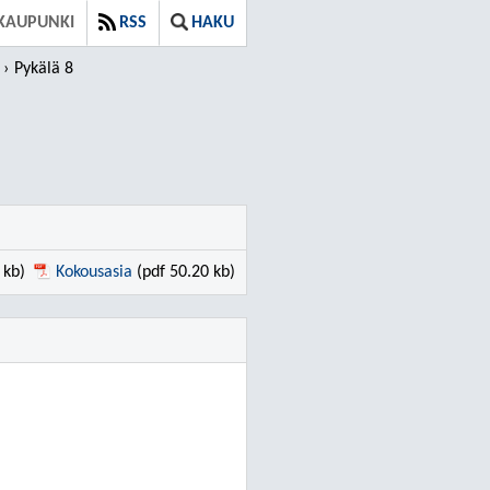
KAUPUNKI
RSS
HAKU
Pykälä 8
 kb)
Kokousasia
(pdf 50.20 kb)