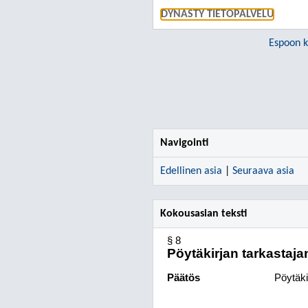
DYNASTY TIETOPALVELU
Espoon 
Navigointi
Edellinen asia
|
Seuraava asia
Kokousasian teksti
§ 8
Pöytäkirjan tarkastaja
Päätös
Pöytäkir