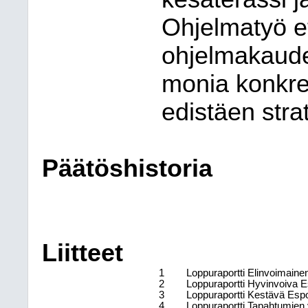
Ohjelmatyö e
ohjelmakaude
monia konkree
edistäen strat
Päätöshistoria
Liitteet
1
Loppuraportti Elinvoimain
2
Loppuraportti Hyvinvoiva 
3
Loppuraportti Kestävä Esp
4
Loppuraportti Tapahtumien 