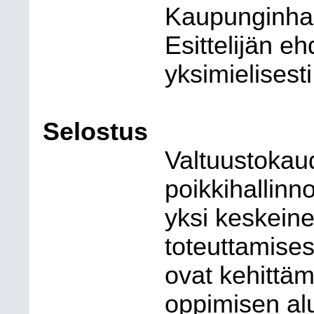
Kaupunginhall
Esittelijän e
yksimielisesti
Selostus
Valtuustokaud
poikkihallinno
yksi keskein
toteuttamises
ovat kehittäm
oppimisen alu