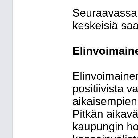
Seuraavassa 
keskeisiä saa
Elinvoimain
Elinvoimainen
positiivista 
aikaisempien
Pitkän aikavä
kaupungin ho