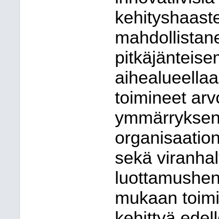
kehityshaaste
mahdollistane
pitkäjänteis
aihealueella
toimineet arv
ymmärryksen
organisaatio
sekä viranhalt
luottamushenk
mukaan toimin
kehittyä edell