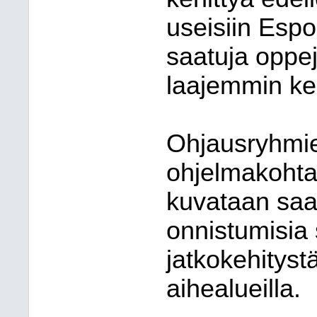
useisiin Espo
saatuja oppe
laajemmin ke
Ohjausryhmien
ohjelmakohtai
kuvataan saav
onnistumisia
jatkokehityst
aihealueilla.