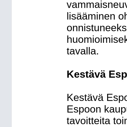
vammaisneuvo
lisääminen o
onnistuneeksi
huomioimiseks
tavalla.
Kestävä Es
Kestävä Espoo
Espoon kaupu
tavoitteita t