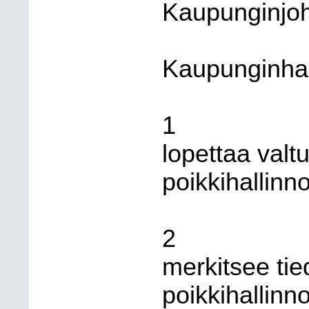
Kaupunginjoh
Kaupunginhall
1
lopettaa val
poikkihallinno
2
merkitsee tied
poikkihallinn