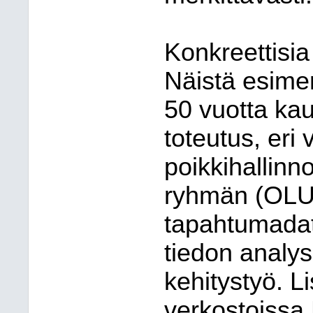
Konkreettisia 
Näistä esime
50 vuotta ka
toteutus, eri
poikkihallinno
ryhmän (OLU
tapahtumadat
tiedon analys
kehitystyö. Li
verkostoissa