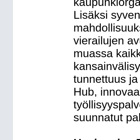
kaupunkiorga
Lisäksi syven
mahdollisuuks
vierailujen av
muassa kaikk
kansainvälisy
tunnettuus ja
Hub, innovaa
työllisyyspal
suunnatut pal