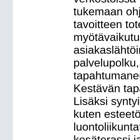
tukemaan ohj
tavoitteen to
myötävaikutuk
asiakaslähtö
palvelupolku,
tapahtumaneuv
Kestävän tap
Lisäksi synty
kuten esteetö
luontoliikun
kesäterassi 