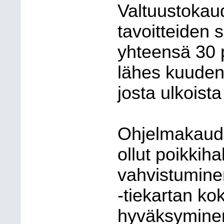
Valtuustokau
tavoitteiden 
yhteensä 30 p
lähes kuuden
josta ulkoista
Ohjelmakaude
ollut poikkiha
vahvistuminen
-tiekartan k
hyväksyminen 