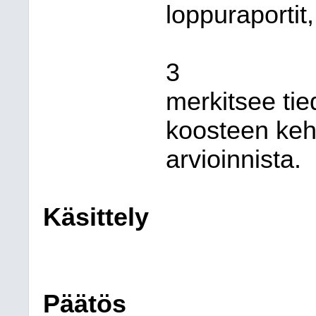
loppuraportit,
3
merkitsee tie
koosteen keh
arvioinnista.
Käsittely
Päätös