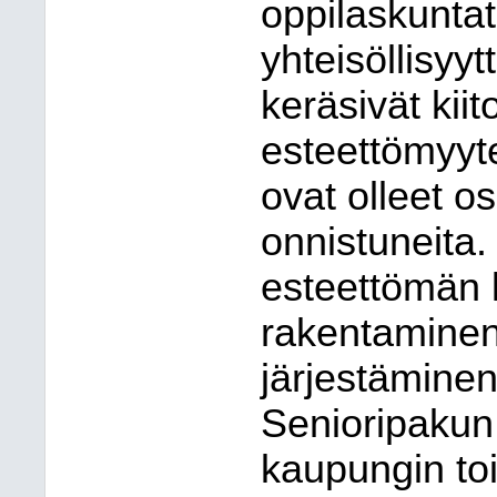
oppilaskuntat
yhteisöllisyyt
keräsivät kiit
esteettömyyt
ovat olleet o
onnistuneita.
esteettömän 
rakentaminen
järjestämine
Senioripakun
kaupungin to