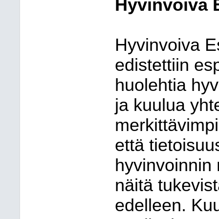
Hyvinvoiva 
Hyvinvoiva E
edistettiin e
huolehtia hyv
ja kuulua yh
merkittävimpi
että tietoisuu
hyvinvoinnin
näitä tukevist
edelleen. Ku