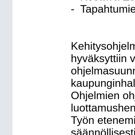
-
Tapahtumie
Kehitysohjelm
hyväksyttiin 
ohjelmasuunn
kaupunginhal
Ohjelmien oh
luottamushenki
Työn etenemi
säännöllisesti