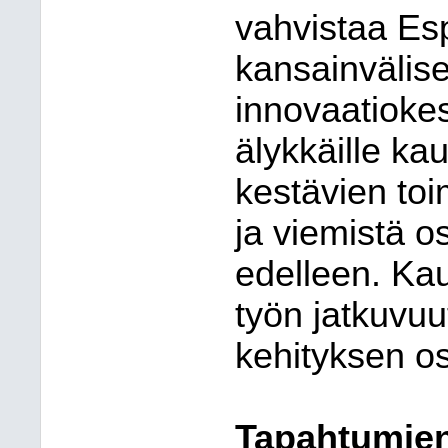
vahvistaa Esp
kansainvälise
innovaatiokes
älykkäille ka
kestävien toi
ja viemistä o
edelleen. Ka
työn jatkuvu
kehityksen o
Tapahtumien