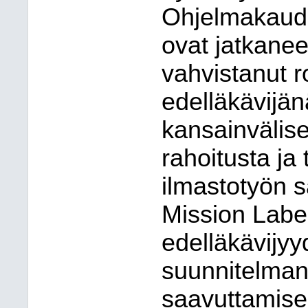
Ohjelmakaude
ovat jatkanee
vahvistanut 
edelläkävijänä
kansainvälis
rahoitusta ja
ilmastotyön 
Mission Labe
edelläkävijyy
suunnitelman
saavuttamise