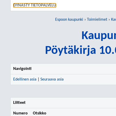
SIIRRY S
DYNASTY TIETOPALVELU
Espoon kaupunki
Toimielimet
Ka
Kaupun
Pöytäkirja 10
Navigointi
Edellinen asia
|
Seuraava asia
Liitteet
Numero
Otsikko