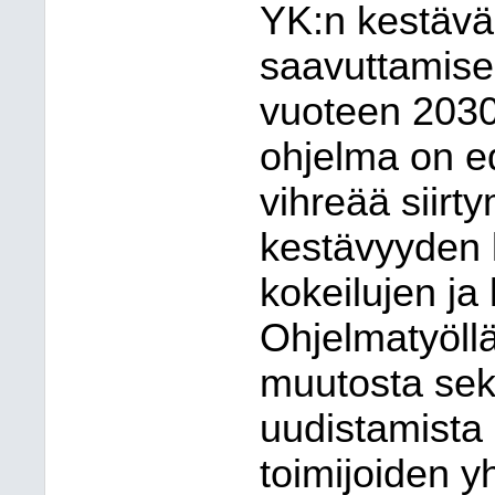
YK:n kestävän
saavuttamises
vuoteen 203
ohjelma on ed
vihreää siirt
kestävyyden 
kokeilujen ja
Ohjelmatyöllä
muutosta sek
uudistamista 
toimijoiden y