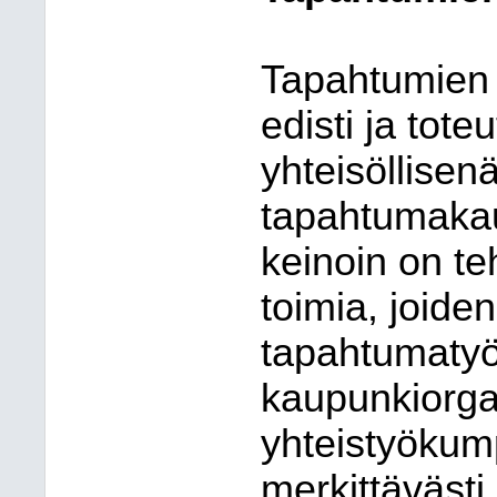
Tapahtumien 
edisti ja tote
yhteisöllisen
tapahtumaka
keinoin on te
toimia, joiden
tapahtumatyö
kaupunkiorga
yhteistyökum
merkittävästi.