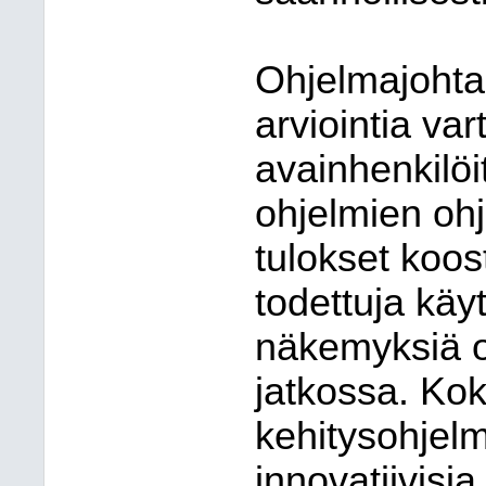
Ohjelmajohta
arviointia va
avainhenkilöit
ohjelmien ohj
tulokset koos
todettuja käyt
näkemyksiä 
jatkossa. K
kehitysohjelm
innovatiivisi