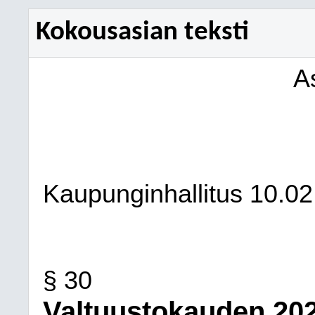
Kokousasian teksti
A
Kaupunginhallitus
10.02
§ 30
Valtuustokauden 20