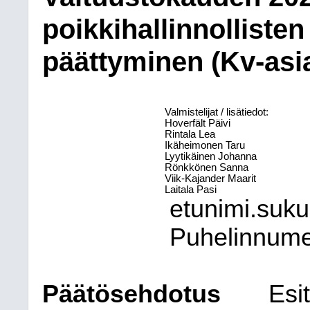
poikkihallinnolliste
päättyminen (Kv-asi
Valmistelijat / lisätiedot:
Hoverfält Päivi
Rintala Lea
Ikäheimonen Taru
Lyytikäinen Johanna
Rönkkönen Sanna
Viik-Kajander Maarit
Laitala Pasi
etunimi.suk
Puhelinnum
Päätösehdotus
Esit