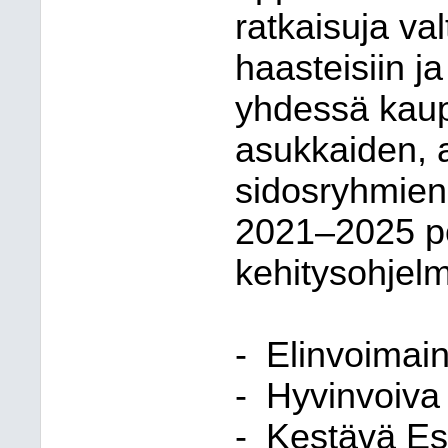
ratkaisuja va
haasteisiin j
yhdessä kaup
asukkaiden, 
sidosryhmien
2021–2025 poi
kehitysohjelm
-
Elinvoimai
-
Hyvinvoiva
-
Kestävä E