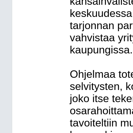
kansainvälist
keskuudessa,
tarjonnan pa
vahvistaa yri
kaupungissa.
Ohjelmaa tote
selvitysten, k
joko itse teke
osarahoittama
tavoiteltiin 