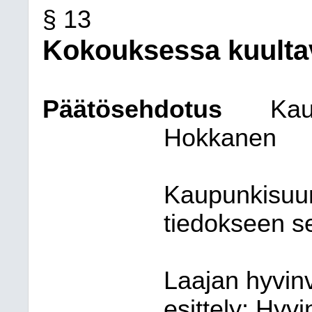
§ 13
Kokouksessa kuultav
Päätösehdotus
Kau
Hokkanen
Kaupunkisuun
tiedokseen s
Laajan hyvin
esittely: Hyv