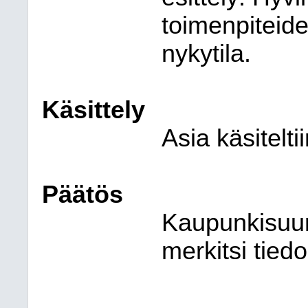
toimenpiteide
nykytila.
Käsittely
Asia käsitelt
Päätös
Kaupunkisuun
merkitsi tied