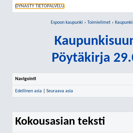
SIIRRY S
DYNASTY TIETOPALVELU
Espoon kaupunki
Toimielimet
Kaupunki
Kaupunkisuun
Pöytäkirja 29
Navigointi
Edellinen asia
|
Seuraava asia
Kokousasian teksti