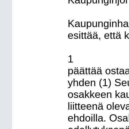
Kaupunginjoh
Kaupunginhal
esittää, että
1
päättää osta
yhden (1) Se
osakkeen ka
liitteenä ole
ehdoilla. Os