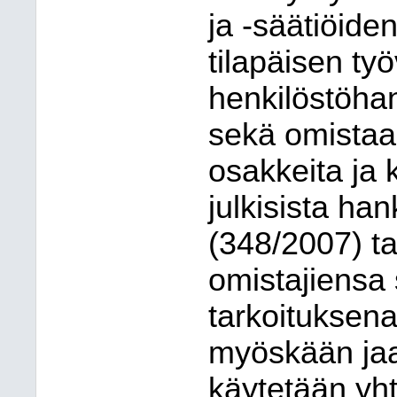
ja -säätiöiden
tilapäisen t
henkilöstöhank
sekä omistaa 
osakkeita ja k
julkisista ha
(348/2007) t
omistajiensa 
tarkoituksena
myöskään jaa
käytetään yht