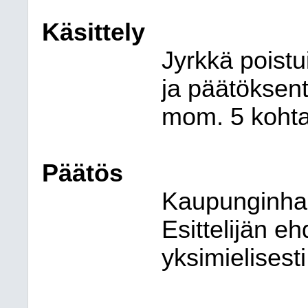
Käsittely
Jyrkkä poistu
ja päätöksent
mom. 5 kohta
Päätös
Kaupunginhal
Esittelijän e
yksimielisesti