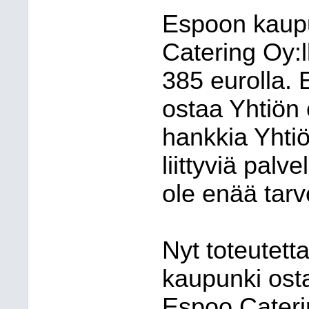
Espoon kaup
Catering Oy:
385 eurolla. 
ostaa Yhtiön
hankkia Yhti
liittyviä palv
ole enää tarv
Nyt toteutet
kaupunki ost
Espoo Cateri