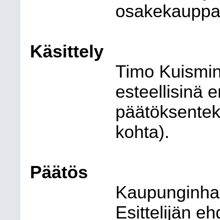
osakekauppaan
Käsittely
Timo Kuismin 
esteellisinä 
päätöksentek
kohta).
Päätös
Kaupunginhall
Esittelijän e