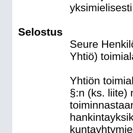
yksimielisesti
Selostus
Seure Henkil
Yhtiö) toimial
Yhtiön toimia
§:n (ks. liit
toiminnastaa
hankintayksik
kuntayhtymie