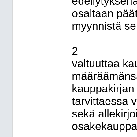
edellytyksen
osaltaan pää
myynnistä se
2
valtuuttaa ka
määräämänsä 
kauppakirjan
tarvittaessa 
sekä allekirj
osakekauppaan