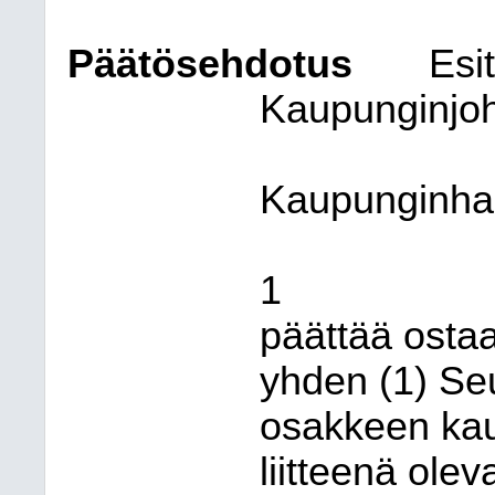
Päätösehdotus
Esit
Kaupunginjoh
Kaupunginhal
1
päättää osta
yhden (1) Se
osakkeen ka
liitteenä ole