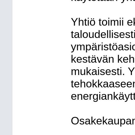
Yhtiö toimii e
taloudellisest
ympäristöasio
kestävän keh
mukaisesti. Y
tehokkaaseen
energiankäyt
Osakekaupan 