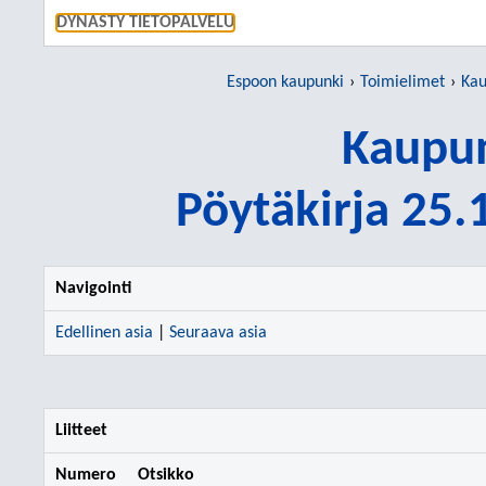
SIIRRY S
DYNASTY TIETOPALVELU
Espoon kaupunki
Toimielimet
Kau
Kaupun
Pöytäkirja 25
Navigointi
Edellinen asia
|
Seuraava asia
Liitteet
Numero
Otsikko