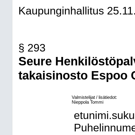
Kaupunginhallitus
25.11
§ 293
Seure Henkilöstöpal
takaisinosto Espoo C
Valmistelijat / lisätiedot:
Nieppola Tommi
etunimi.suk
Puhelinnum