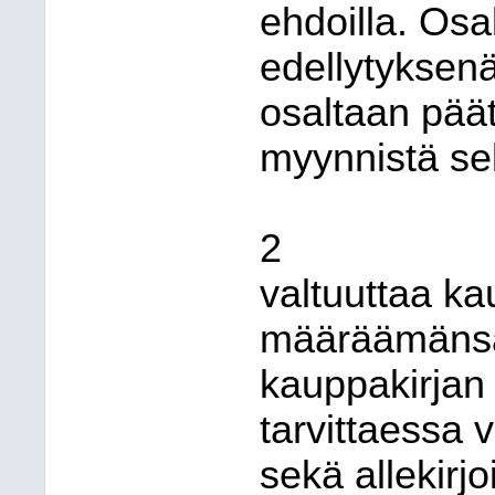
ehdoilla. Os
edellytyksen
osaltaan pää
myynnistä se
2
valtuuttaa ka
määräämänsä 
kauppakirjan
tarvittaessa 
sekä allekirj