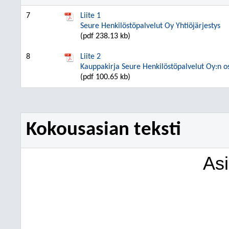
7
Liite 1
Seure Henkilöstöpalvelut Oy Yhtiöjärjestys
(pdf 238.13 kb)
8
Liite 2
Kauppakirja Seure Henkilöstöpalvelut Oy:n o
(pdf 100.65 kb)
Kokousasian teksti
As