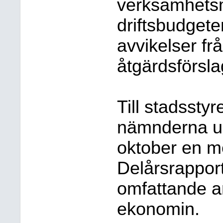
verksamhetsm
driftsbudgete
avvikelser f
åtgärdsförslag
Till stadsstyr
nämnderna upp
oktober en m
Delårsrappor
omfattande a
ekonomin.