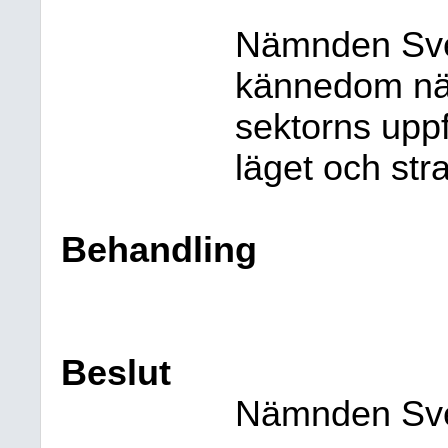
Nämnden Sve
kännedom näm
sektorns upp
läget och str
Behandling
Beslut
Nämnden Sv