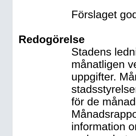
Förslaget god
Redogörelse
Stadens ledn
månatligen 
uppgifter. M
stadsstyrels
för de månad
Månadsrappor
information o