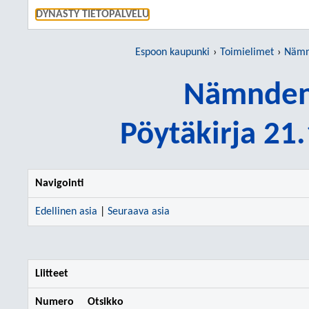
SIIRRY S
DYNASTY TIETOPALVELU
Espoon kaupunki
Toimielimet
Nämn
Nämnden
Pöytäkirja 21
Navigointi
Edellinen asia
|
Seuraava asia
Liitteet
Numero
Otsikko