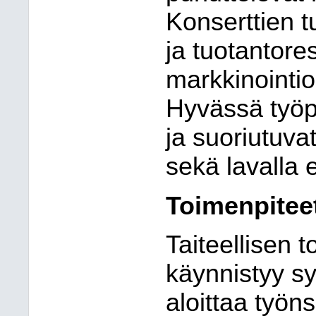
Konserttien t
ja tuotantore
markkinointi
Hyvässä työp
ja suoriutuva
sekä lavalla 
Toimenpitee
Taiteellisen
käynnistyy sy
aloittaa työn