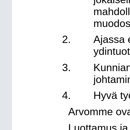
mahdoll
muodos
Ajassa 
ydintuo
Kunnian
johtami
Hyvä ty
Arvomme ova
Luottamus ja 