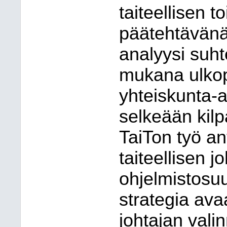
taiteellisen 
päätehtävänä
analyysi suht
mukana ulkopu
yhteiskunta-a
selkeään kilp
TaiTon työ an
taiteellisen 
ohjelmistosuun
strategia ava
johtajan vali