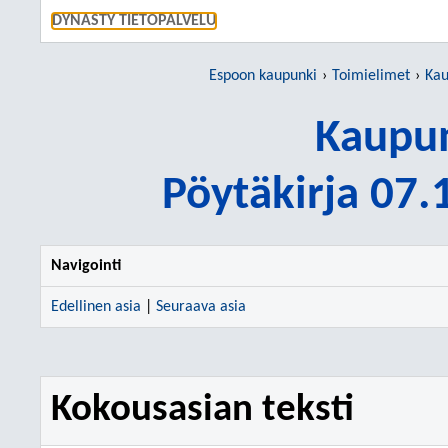
SIIRRY S
DYNASTY TIETOPALVELU
Espoon kaupunki
Toimielimet
Kau
Kaupun
Pöytäkirja 07
Navigointi
Edellinen asia
|
Seuraava asia
Kokousasian teksti