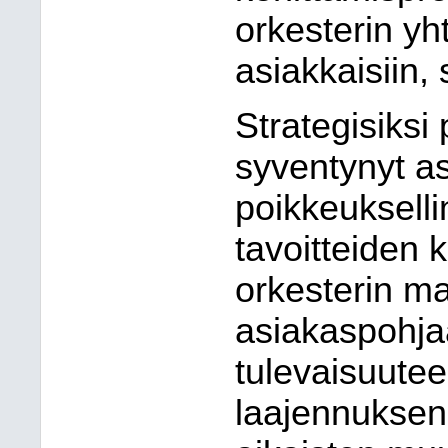
orkesterin yh
asiakkaisiin,
Strategisiksi 
syventynyt a
poikkeukselli
tavoitteiden 
orkesterin m
asiakaspohja
tulevaisuutee
laajennuksen