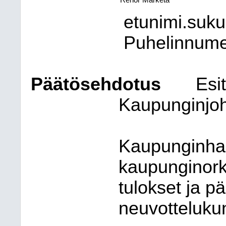
Rehor Marketa
etunimi.suk
Puhelinnum
Päätösehdotus
Esit
Kaupunginjoh
Kaupunginhall
kaupunginork
tulokset ja p
neuvotteluku