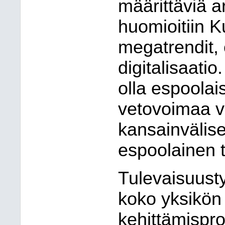
määrittäviä a
huomioitiin K
megatrendit, 
digitalisaatio
olla espoolai
vetovoimaa va
kansainvälis
espoolainen t
Tulevaisuustyö
koko yksikön 
kehittämispro