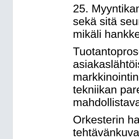
25. Myyntikam
sekä sitä seu
mikäli hankke
Tuotantopros
asiakaslähtöi
markkinointi
tekniikan p
mahdollistava
Orkesterin ha
tehtävänkuva