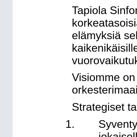
Tapiola Sinfo
korkeatasoisi
elämyksiä sek
kaikenikäisil
vuorovaikutu
Visiomme on 
orkesterimaai
Strategiset t
Syventy
jokaisel