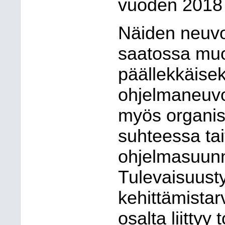
vuoden 2018 
Näiden neuvo
saatossa muo
päällekkäisek
ohjelmaneuvo
myös organisa
suhteessa tai
ohjelmasuunn
Tulevaisuusty
kehittämistar
osalta liittyy