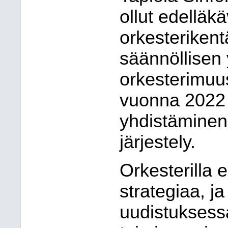
ollut edelläk
orkesterikent
säännöllisen
orkesterimuu
vuonna 2022 t
yhdistäminen
järjestely.
Orkesterilla e
strategiaa, 
uudistuksessa