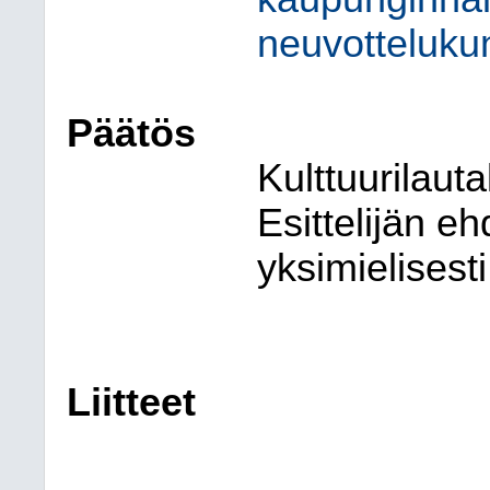
neuvotteluku
Päätös
Kulttuurilaut
Esittelijän e
yksimielisesti
Liitteet