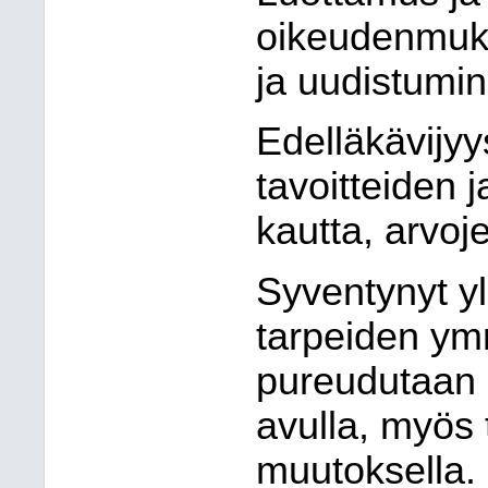
oikeudenmuka
ja uudistumi
Edelläkävijy
tavoitteiden j
kautta, arvo
Syventynyt yl
tarpeiden ym
pureudutaan 
avulla, myös 
muutoksella.