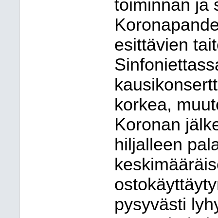
toiminnan ja
Koronapandem
esittävien tai
Sinfoniettass
kausikonsertti
korkea, muuto
Koronan jälk
hiljalleen pal
keskimääräise
ostokäyttäyt
pysyvästi lyh