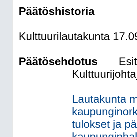
Päätöshistoria
Kulttuurilautakunta 17.
Päätösehdotus
Esit
Kulttuurijoh
Lautakunta m
kaupunginork
tulokset ja pä
kaupunginhall