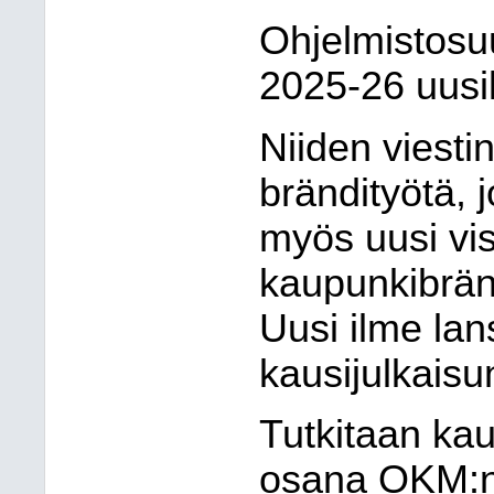
Ohjelmistosu
2025-26 uusil
Niiden viesti
brändityötä, 
myös uusi vi
kaupunkibrän
Uusi ilme la
kausijulkaisu
Tutkitaan kau
osana OKM:n 