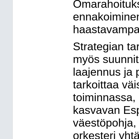
Omarahoituks
ennakoiminen
haastavampa
Strategian ta
myös suunnit
laajennus ja 
tarkoittaa väi
toiminnassa,
kasvavan Es
väestöpohja, 
orkesteri yht