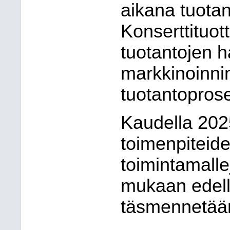
aikana tuotan
Konserttituot
tuotantojen h
markkinoinni
tuotantoprose
Kaudella 2025
toimenpiteide
toimintamalle
mukaan edelle
täsmennetään