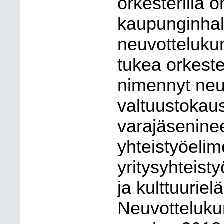
orkesterilla 
kaupunginhall
neuvottelukun
tukea orkeste
nimennyt neu
valtuustokaus
varajäseninee
yhteistyöelim
yritysyhteist
ja kulttuuriel
Neuvottelukunt