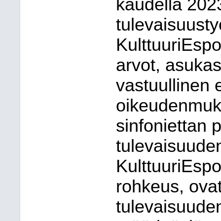
kaudella 202
tulevaisuusty
KulttuuriEsp
arvot, asukas
vastuullinen 
oikeudenmuk
sinfoniettan 
tulevaisuuden
KulttuuriEspo
rohkeus, ovat
tulevaisuude