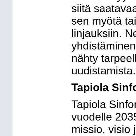
siitä saatav
sen myötä tai
linjauksiin. 
yhdistäminen 
nähty tarpeel
uudistamista.
Tapiola Sinf
Tapiola Sinfo
vuodelle 2035
missio, visio 