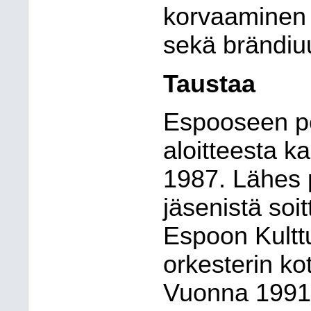
korvaaminen t
sekä brändiu
Taustaa
Espooseen pe
aloitteesta k
1987. Lähes p
jäsenistä soi
Espoon Kulttu
orkesterin kot
Vuonna 1991 