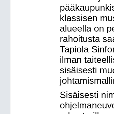
pääkaupunkis
klassisen musi
alueella on 
rahoitusta sa
Tapiola Sinfo
ilman taiteell
sisäisesti mu
johtamismallin
Sisäisesti ni
ohjelmaneuvo