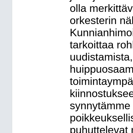
olla merkittäv
orkesterin n
Kunnianhimoin
tarkoittaa ro
uudistamista,
huippuosaami
toimintaympä
kiinnostukse
synnytämme o
poikkeukselli
puhuttelevat 