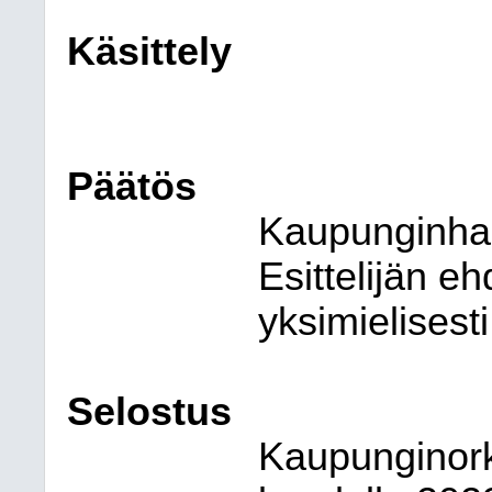
Käsittely
Päätös
Kaupunginhall
Esittelijän e
yksimielisesti
Selostus
Kaupunginorke