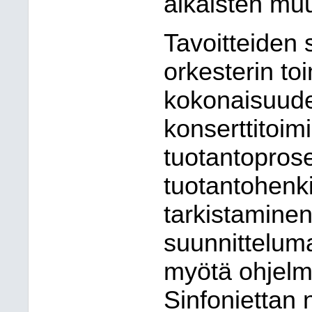
aikaisten mu
Tavoitteiden 
orkesterin to
kokonaisuude
konserttitoim
tuotantopros
tuotantohenk
tarkistaminen 
suunnitteluma
myötä ohjelm
Sinfoniettan