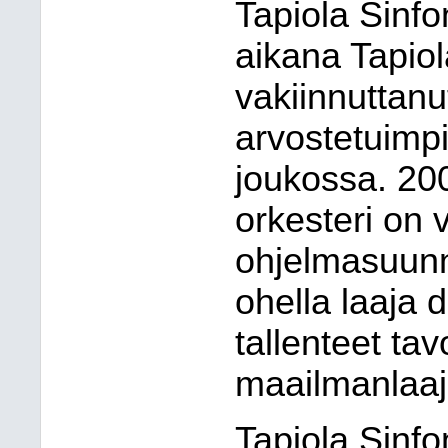
Tapiola Sinf
aikana Tapiol
vakiinnuttan
arvostetuimp
joukossa. 20
orkesteri on v
ohjelmasuunni
ohella laaja d
tallenteet tav
maailmanlaaju
Tapiola Sinfo