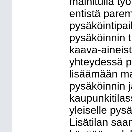
mainitulla ty
entistä pare
pysäköintipai
pysäköinnin t
kaava-aineis
yhteydessä py
lisäämään ma
pysäköinnin j
kaupunkitilas
yleiselle pysä
Lisätilan saa