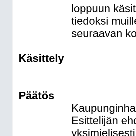
loppuun käsit
tiedoksi muill
seuraavan ko
Käsittely
Päätös
Kaupunginhall
Esittelijän e
yksimielisesti