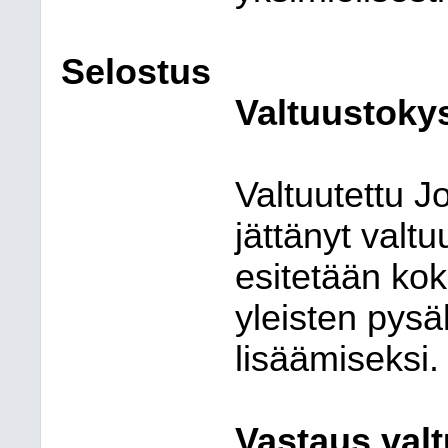
Selostus
Valtuustok
Valtuutettu J
jättänyt valt
esitetään ko
yleisten pys
lisäämiseksi.
Vastaus val