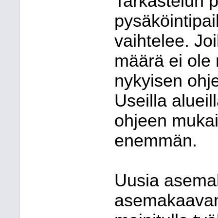
Tarkastelun p
pysäköintipai
vaihtelee. Joi
määrä ei ole r
nykyisen oh
Useilla alueil
ohjeen mukai
enemmän.
Uusia asemak
asemakaavam