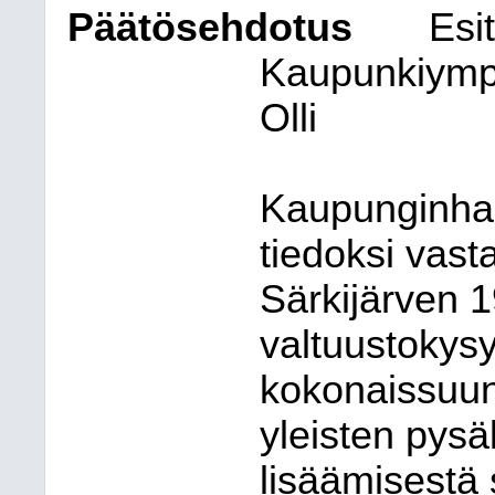
Päätösehdotus
Esit
Kaupunkiympär
Olli
Kaupunginhal
tiedoksi vast
Särkijärven 
valtuustoky
kokonaissuun
yleisten pys
lisäämisestä