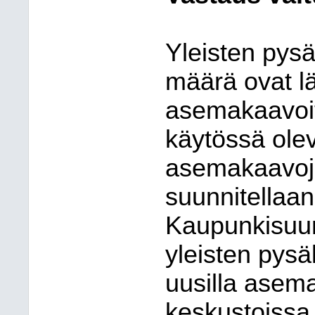
Yleisten pysäk
määrä ovat lä
asemakaavoi
käytössä olev
asemakaavoj
suunnitellaan
Kaupunkisuun
yleisten pysä
uusilla asema
keskustoissa