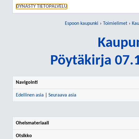
SIIRRY S
DYNASTY TIETOPALVELU
Espoon kaupunki
Toimielimet
Kau
Kaupun
Pöytäkirja 07
Navigointi
Edellinen asia
|
Seuraava asia
Oheismateriaali
Otsikko