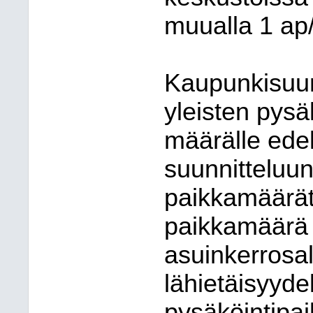
muualla 1 ap
Kaupunkisuun
yleisten pysäk
määrälle edel
suunnitteluun
paikkamäärät 
paikkamäärä 
asuinkerrosal
lähietäisyydel
pysäköintipa