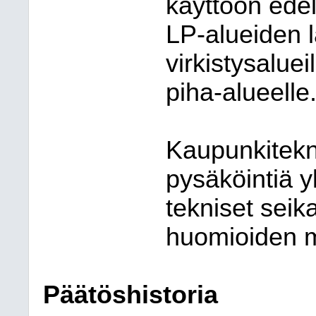
käyttöön edel
LP-alueiden l
virkistysalueil
piha-alueelle
Kaupunkitekn
pysäköintiä yl
tekniset seik
huomioiden m
Päätöshistoria