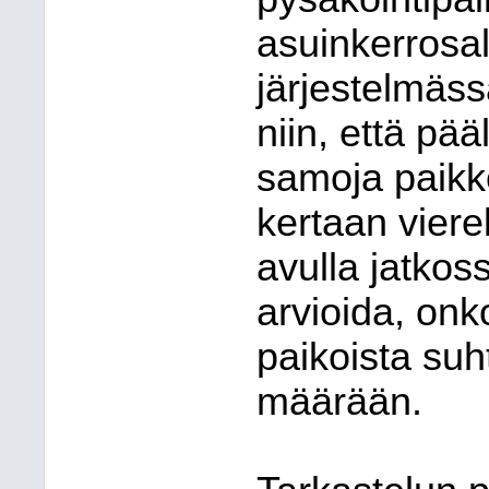
asuinkerrosa
järjestelmässä
niin, että pää
samoja paikk
kertaan vierek
avulla jatkos
arvioida, onko
paikoista su
määrään.