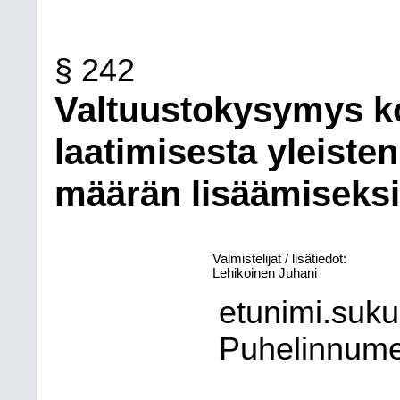
§ 242
Valtuustokysymys k
laatimisesta yleiste
määrän lisäämiseksi
Valmistelijat / lisätiedot:
Lehikoinen Juhani
etunimi.suk
Puhelinnum