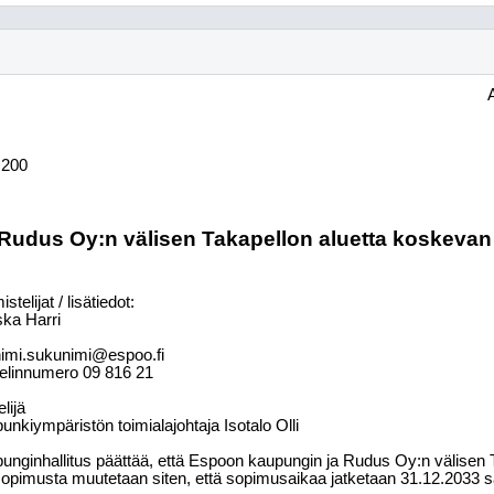
 200
Rudus Oy:n välisen Takapellon aluetta koskev
stelijat / lisätiedot:
ka Harri
nimi.sukunimi@espoo.fi
elinnumero
09
816
21
elijä
unkiympäristön toimialajohtaja Isotalo Olli
unginhallitus päättää, että Espoon kaupungin ja Rudus Oy:n välisen 
opimusta muutetaan siten, että sopimusaikaa jatketaan 31.12.2033 