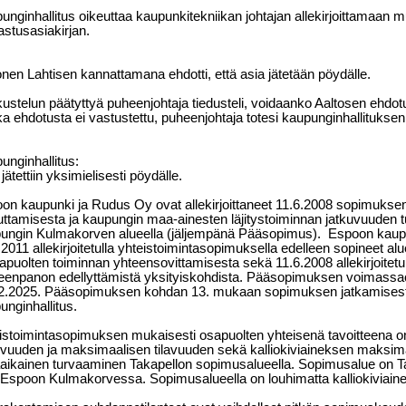
unginhallitus oikeuttaa kaupunkitekniikan johtajan allekirjoittamaan 
astusasiakirjan.
onen Lahtisen kannattamana ehdotti, että asia jätetään pöydälle.
ustelun päätyttyä puheenjohtaja tiedusteli, voidaanko Aaltosen ehdot
a ehdotusta ei vastustettu, puheenjohtaja totesi kaupunginhallituks
unginhallitus:
jätettiin yksimielisesti pöydälle.
on kaupunki ja Rudus Oy ovat allekirjoittaneet 11.6.2008 sopimuksen
uttamisesta ja kaupungin maa-ainesten läjitystoiminnan jatkuvuuden
ungin Kulmakorven alueella (jäljempänä Pääsopimus).
Espoon kaup
.2011 allekirjoitetulla yhteistoimintasopimuksella edelleen sopineet al
japuolten toiminnan yhteensovittamisesta sekä 11.6.2008 allekirjoit
eenpanon edellyttämistä yksityiskohdista. Pääsopimuksen voimassa
2.2025. Pääsopimuksen kohdan 13. mukaan sopimuksen jatkamisesta
unginhallitus.
istoimintasopimuksen mukaisesti osapuolten yhteisenä tavoitteena on 
uvuuden ja maksimaalisen tilavuuden sekä kalliokiviaineksen maksim
äaikainen turvaaminen Takapellon sopimusalueella. Sopimusalue on 
 Espoon Kulmakorvessa. Sopimusalueella on louhimatta kalliokiviainest