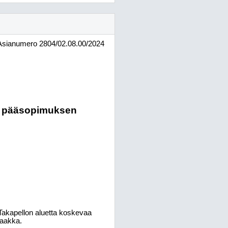
Asianumero
2804/02.08.00/2024
an pääsopimuksen
Takapellon aluetta koskevaa
saakka.