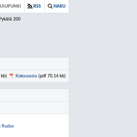
KAUPUNKI
RSS
HAKU
Pykälä 200
 kb)
Kokousasia
(pdf 70.14 kb)
4 Rudus