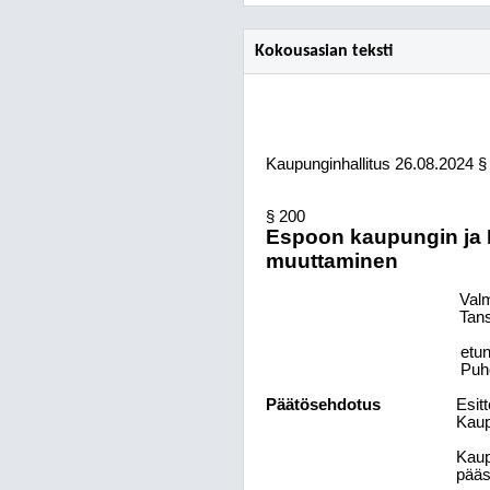
Kokousasian teksti
Kaupunginhallitus
26.08.2024
§
§ 200
Espoon kaupungin ja 
muuttaminen
Valmi
Tans
etu
Puh
Päätösehdotus
Esitt
Kaup
Kaup
pääs