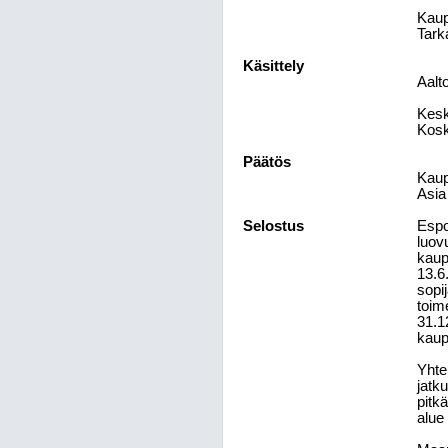
Kaup
Tark
Käsittely
Aalt
Kesk
Kosk
Päätös
Kaup
Asia 
Selostus
Espo
luov
kaup
13.6
sopi
toim
31.1
kaup
Yhte
jatk
pitk
alue