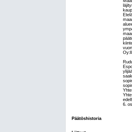
Maar
läji
kaup
Etel
maan
alue
ympä
maan
päät
kiin
vuon
Oy:l
Rudu
Espo
ylij
saakk
sopi
sopi
Yhte
Yhte
edel
6. o
Päätöshistoria