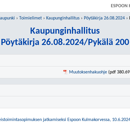
SIIRRY SUORAAN PÄÄSISÄLTÖÖN
ESPOON 
kaupunki
Toimielimet
Kaupunginhallitus
Pöytäkirja 26.08.2024
Kaupunginhallitus
Pöytäkirja 26.08.2024/Pykälä 200
Muutoksenhakuohje
(pdf 380.69
eistoimintasopimuksen jatkamiseksi Espoon Kulmakorvessa, 10.6.202