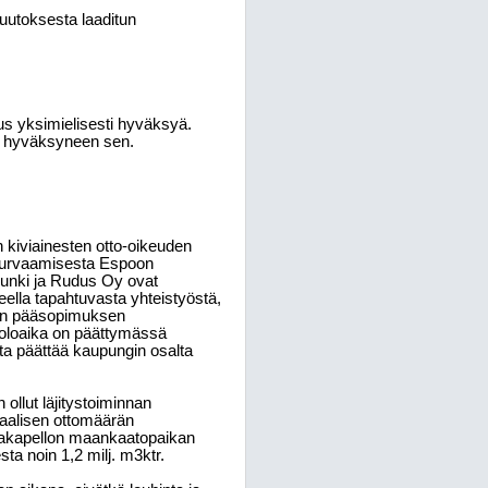
muutoksesta laaditun
us yksimielisesti hyväksyä.
en hyväksyneen sen.
 kiviainesten otto-oikeuden
 turvaamisesta Espoon
unki ja Rudus Oy ovat
ueella tapahtuvasta yhteistyöstä,
etun pääsopimuksen
oloaika on päättymässä
 päättää kaupungin osalta
ollut läjitystoiminnan
aalisen ottomäärän
Takapellon maankaatopaikan
a noin 1,2 milj. m3ktr.