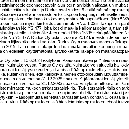
akentamisen suhdannetilanteet ovat vaihdelleet pitkän sopimuskauden
tystoiminnot ole edenneet täysin alun perin arvioidun aikataulun muka
unkitekniikan keskus ja Rudus ovat yhdessä esittämässä sopimusaj
ä-Suomen aluehallintovirasto antoi Espoon kaupungin tekniselle kesk
kaatopaikan toimintaa koskevan ympäristölupapäätöksen (Nro 53/20
eseen kuuluu myös kiinteistö Jersinmäki RN:o 1:335. Takapellon pää
ristöluvan No YS 477, joka koski maa- ja kalliomassojen läjittämis
kaatopaikalle kiinteistölle Jersinmäki RN:o 1:335 sekä päätöksen No
östä No YS 477. Rudus Oy pidätti vuonna 2012 kiinteistön Jersinmäk
teistön läjitysoikeuden itsellään. Rudus Oy:n maanvastaanotto Takape
na 2019. Tätä ennen Takapellon louhinnalla turvattiin kaupungin maa
la on edelleen käyttämätöntä läjitysoikeutta Takapellon maankaatopaik
s Oy lähetti 10.6.2024 esityksen Pääsopimuksen ja Yhteistoimintas
on Kulmakorvessa. Rudus Oy esittää Kulmakorven alueella kalliokivi
äämämaiden läjitysoikeuden jatkamista Pääsopimuksella ja Yhteistoi
a, kuitenkin siten, että kalliokiviainesten otto-oikeuden luovuttamiselle j
musaika on voimassa 31.12.2028 saakka. Ylijäämämaiden läjitykselle ja s
musaika on voimassa 31.12.2033 saakka. Esityksen liitteenä on Pä
istoimintasopimuksen tarkastusasiakirja.
Tarkistusasiakirjalla on ta
istoimintasopimuksen mukaista sopimussuhdetta Tarkistusasiakirjass
lytyksin. Pääsopimusta esitetään tarkastettavan kohdan 5. osalta ja
salta. Muut Pääsopimuksen ja Yhteistoimintasopimuksen ehdot tuleva