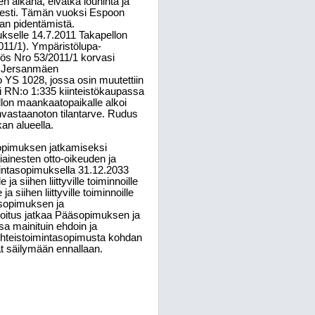
 aikana, eivätkä louhinta ja
isesti. Tämän vuoksi Espoon
an pidentämistä.
ukselle 14.7.2011 Takapellon
11/1). Ympäristölupa-
tös Nro 53/2011/1 korvasi
tä Jersanmäen
 YS 1028, jossa osin muutettiin
i RN:o 1:335 kiinteistökaupassa
llon maankaatopaikalle alkoi
nvastaanoton tilantarve. Rudus
an alueella.
opimuksen jatkamiseksi
ainesten otto-oikeuden ja
mintasopimuksella 31.12.2033
a siihen liittyville toiminnoille
iihen liittyville toiminnoille
äsopimuksen ja
rkoitus jatkaa Pääsopimuksen ja
a mainituin ehdoin ja
 Yhteistoimintasopimusta kohdan
t säilymään ennallaan.