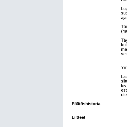
Lup
suo
aja
Töi
(mu
Täy
kut
maa
ves
Ym
Lau
sil
lev
est
ote
Päätöshistoria
Liitteet