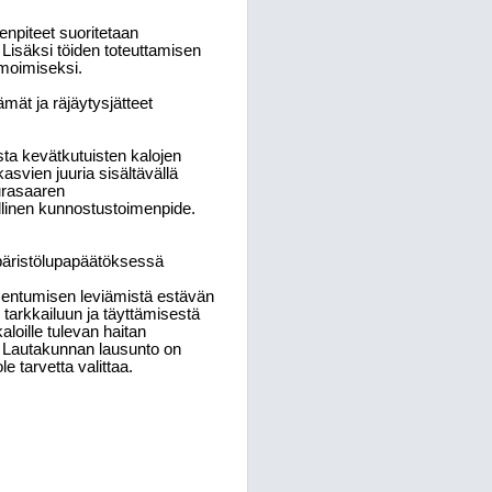
npiteet suoritetaan
Lisäksi töiden toteuttamisen
nimoimiseksi.
mät ja räjäytysjätteet
ista kevätkutuisten kalojen
asvien juuria sisältävällä
urasaaren
llinen kunnostustoimenpide.
äristölupapäätöksessä
mentumisen leviämistä estävän
tarkkailuun ja täyttämisestä
aloille tulevan haitan
ä. Lautakunnan lausunto on
e tarvetta valittaa.