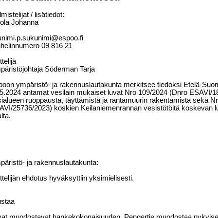
mistelijat / lisätiedot:
rola Johanna
unimi.p.sukunimi@espoo.fi
helinnumero
09
816
21
ttelijä
äristöjohtaja Söderman Tarja
oon ympäristö- ja rakennuslautakunta merkitsee tiedoksi Etelä-Suom
5.2024 antamat vesilain mukaiset luvat Nro 109/2024 (Dnro ESAVI/1
ialueen ruoppausta, täyttämistä ja rantamuurin rakentamista sekä N
VI/25736/2023) koskien Keilaniemenrannan vesistötöitä koskevan l
lta.
äristö- ja rakennuslautakunta:
ttelijän ehdotus hyväksyttiin yksimielisesti.
ustaa
vat muodostavat hankekokonaisuuden. Pengertie muodostaa nykyisen