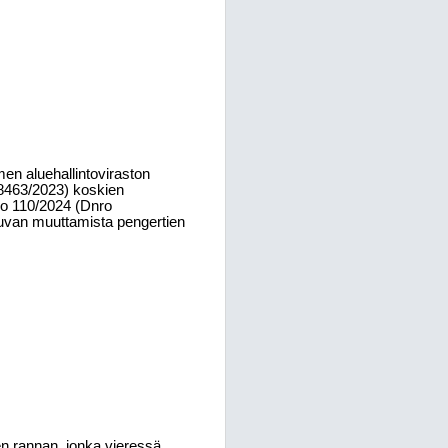
en aluehallintoviraston
8463/2023) koskien
ro 110/2024 (Dnro
uvan muuttamista pengertien
 rannan, jonka vieressä