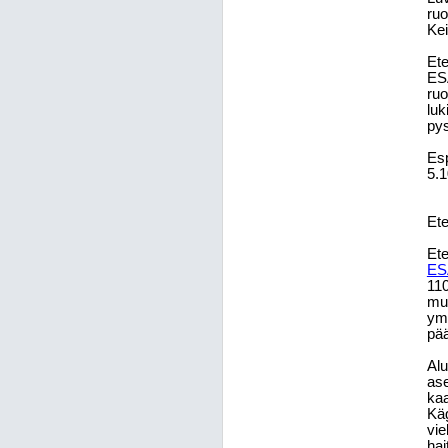
ruo
Ke
Ete
ESA
ruo
luk
pys
Esp
5.1
Ete
Ete
ES
11
muu
ymp
pää
Alu
as
kaa
Käg
vie
hai