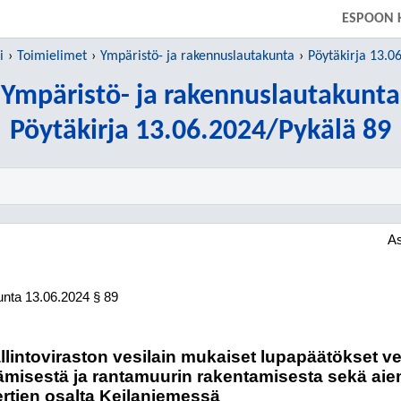
SIIRRY SUORAAN PÄÄSISÄLTÖÖN
ESPOON 
i
Toimielimet
Ympäristö- ja rakennuslautakunta
Pöytäkirja 13.0
Ympäristö- ja rakennuslautakunta
Pöytäkirja 13.06.2024/Pykälä 89
A
unta
13.06.2024
§ 89
lintoviraston vesilain mukaiset lupapäätökset v
ämisestä ja rantamuurin rakentamisesta sekä ai
rtien osalta Keilaniemessä