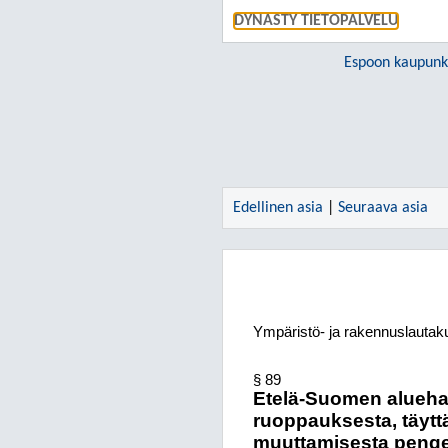
DYNASTY TIETOPALVELU
Espoon kaupunk
Edellinen asia
|
Seuraava asia
Ympäristö- ja rakennuslautak
§ 89
Etelä-Suomen aluehal
ruoppauksesta, täytt
muuttamisesta penge