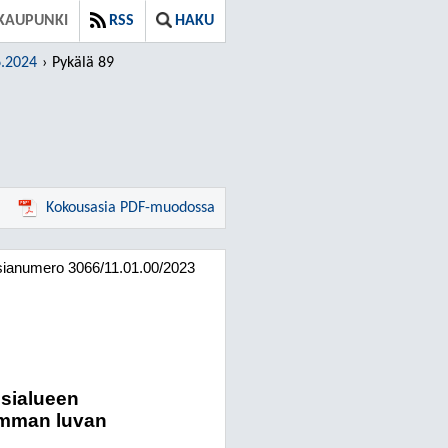
KAUPUNKI
RSS
HAKU
6.2024
Pykälä 89
Kokousasia PDF-muodossa
sianumero
3066/11.01.00/2023
esialueen
emman luvan