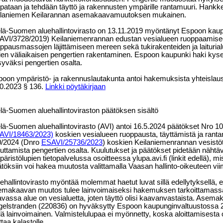
pataan ja tehdään täyttö ja rakennusten ympärille rantamuuri. Hankkee
ilaniemen Keilarannan asemakaavamuutoksen mukainen.
lä-Suomen aluehallintovirasto on 13.11.2019 myöntänyt Espoon kaupu
VI/3728/2019) Keilaniemenrannan edustan vesialueen ruoppaamisee
ppausmassojen läjittämiseen mereen sekä tukirakenteiden ja laitur
ien väliaikaisen pengertien rakentaminen. Espoon kaupunki haki kys
yväksi pengertien osalta.
oon ympäristö- ja rakennuslautakunta antoi hakemuksista yhteisl
0.2023 § 136.
Linkki pöytäkirjaan
lä-Suomen aluehallintoviraston päätöksen sisältö
lä-Suomen aluehallintovirasto (AVI) antoi 16.5.2024 päätökset Nro 
AVI/18463/2023)
koskien vesialueen ruoppausta, täyttämistä ja rant
0/2024 (Dnro
ESAVI/25736/2023
) koskien Keilaniemenrannan vesistö
ttamista pengertien osalta. Kuulutukset ja päätökset pidetään nähtävi
äristölupien tietopalvelussa osoitteessa ylupa.avi.fi (linkit edellä), mi
töksiin voi hakea muutosta valittamalla Vaasan hallinto-oikeuteen vi
ehallintovirasto myöntää molemmat haetut luvat sillä edellytyksellä, 
emakaavan muutos tulee lainvoimaiseksi hakemuksen tarkoittamas
vassa alue on vesialuetta, joten täyttö olisi kaavanvastaista. Asem
elstranden (220836) on hyväksytty Espoon kaupunginvaltuustossa 26
lä lainvoimainen. Valmistelulupaa ei myönnetty, koska aloittamisesta o
ttaa kalastolle.