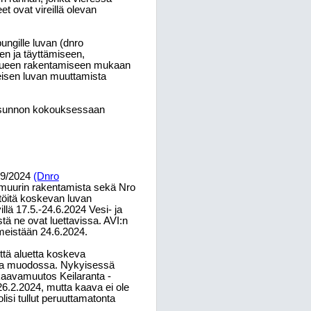
t ovat vireillä olevan
ngille luvan (dnro
n ja täyttämiseen,
ialueen rakentamiseen mukaan
eisen luvan muuttamista
ausunnon kokouksessaan
109/2024
(Dnro
amuurin rakentamista sekä Nro
töitä koskevan luvan
llä 17.5.-24.6.2024 Vesi- ja
stä ne ovat luettavissa. AVI:n
imeistään 24.6.2024.
että aluetta koskeva
sa muodossa. Nykyisessä
akaavamuutos Keilaranta -
.2.2024, mutta kaava ei ole
lisi tullut peruuttamatonta