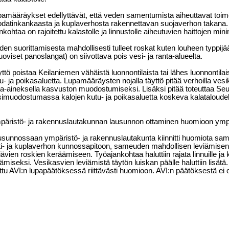
amääräykset edellyttävät, että veden samentumista aiheuttavat toime
datinkankaasta ja kuplaverhosta rakennettavan suojaverhon takana. 
nkohtaa on rajoitettu kalastolle ja linnustolle aiheutuvien haittojen mi
den suorittamisesta mahdollisesti tulleet roskat kuten louheen typpijää
oviset panoslangat) on siivottava pois vesi- ja ranta-alueelta.
ttö poistaa Keilaniemen vähäistä luonnontilaista tai lähes luonnontila
u- ja poikasaluetta. Lupamääräysten nojalla täyttö pitää verhoilla vesik
-aineksella kasvuston muodostumiseksi. Lisäksi pitää toteuttaa Se
imuodostumassa kalojen kutu- ja poikasaluetta koskeva kalataloude
päristö- ja rakennuslautakunnan lausunnon ottaminen huomioon ymp
sunnossaan ympäristö- ja rakennuslautakunta kiinnitti huomiota sa
tti- ja kuplaverhon kunnossapitoon, sameuden mahdollisen leviämisen 
iävien roskien keräämiseen. Työajankohtaa haluttiin rajata linnuille ja k
ämiseksi. Vesikasvien leviämistä täytön luiskan päälle haluttiin lisät
ttu AVI:n lupapäätöksessä riittävästi huomioon. AVI:n päätöksestä ei ol