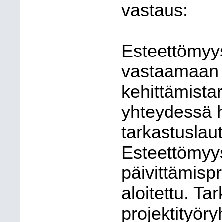
vastaus:
Esteettömyy
vastaamaan 
kehittämistar
yhteydessä 
tarkastuslau
Esteettömyy
päivittämispr
aloitettu. T
projektityör