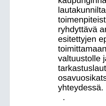
kaupunginha
lautakunnilta
toimenpiteist
ryhdyttävä a
esitettyjen 
toimittamaan
valtuustolle 
tarkastuslau
osavuosikats
yhteydessä.
.