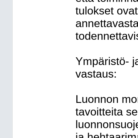
tulokset ovat
annettavasta
todennettavi
Ympäristö- 
vastaus:
Luonnon mon
tavoitteita s
luonnonsuoje
ja hehtaarim