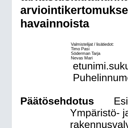
arviointikertomukse
havainnoista
Valmistelijat / lisätiedot:
Timo Pasi
Söderman Tarja
Nevas Mari
etunimi.suk
Puhelinnum
Päätösehdotus
Esi
Ympäristö- j
rakennusval