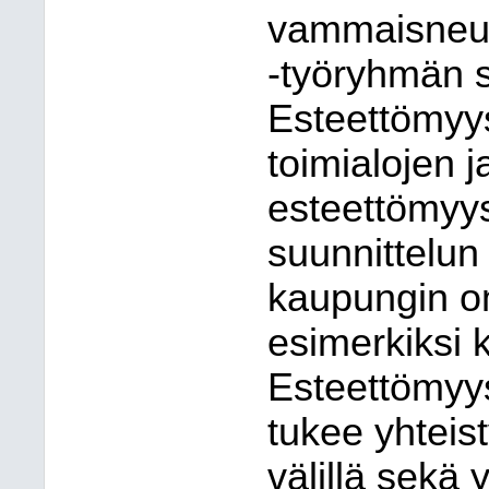
vammaisneuv
-työryhmän 
Esteettömyys
toimialojen j
esteettömyys
suunnittelun
kaupungin o
esimerkiksi 
Esteettömyys
tukee yhteist
välillä sekä 