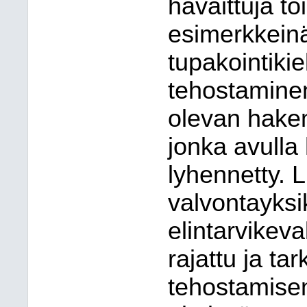
havaittuja to
esimerkkein
tupakointiki
tehostamine
olevan hake
jonka avulla
lyhennetty. 
valvontayksi
elintarvikev
rajattu ja ta
tehostamise