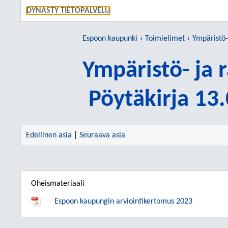
SIIRRY S
DYNASTY TIETOPALVELU
Espoon kaupunki
Toimielimet
Ympäristö-
Ympäristö- ja
Pöytäkirja 13
Edellinen asia
|
Seuraava asia
Oheismateriaali
Espoon kaupungin arviointikertomus 2023