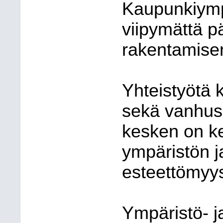
Kaupunkiympä
viipymättä p
rakentamisen
Yhteistyötä 
sekä vanhus
kesken on ke
ympäristön 
esteettömyys
Ympäristö- 