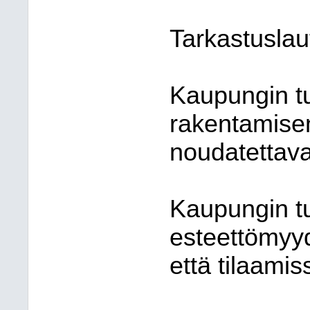
Tarkastuslau
Kaupungin tu
rakentamisen
noudatettav
Kaupungin tu
esteettömyy
että tilaami