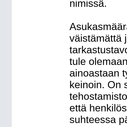
nimissä.
Asukasmäärä
väistämättä 
tarkastustav
tule olemaan
ainoastaan t
keinoin. On s
tehostamisto
että henkilö
suhteessa pä