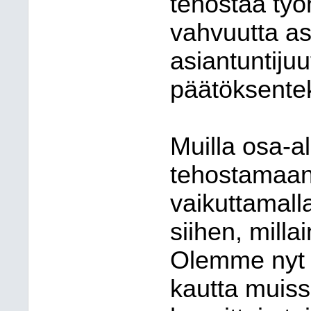
tehostaa työn
vahvuutta a
asiantuntiju
päätöksente
Muilla osa-a
tehostamaan 
vaikuttamall
siihen, milla
Olemme nyt j
kautta muiss