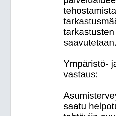
palvelualuee
tehostamista,
tarkastusmää
tarkastusten
saavutetaan
Ympäristö- 
vastaus:
Asumisterve
saatu helpo