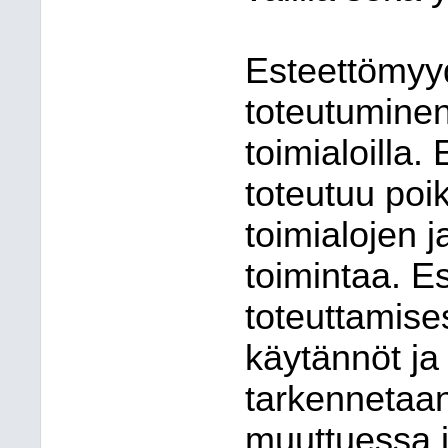
Esteettömyy
toteutuminen 
toimialoilla
toteutuu poik
toimialojen 
toimintaa. 
toteuttamise
käytännöt ja 
tarkennetaan
muuttuessa 