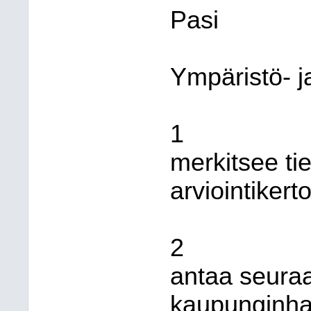
Pasi
Ympäristö- j
1
merkitsee ti
arviointiker
2
antaa seuraa
kaupunginhal