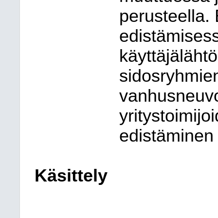
perusteella.
edistämisess
käyttäjälähtö
sidosryhmie
vanhusneuvos
yritystoimij
edistäminen 
Käsittely