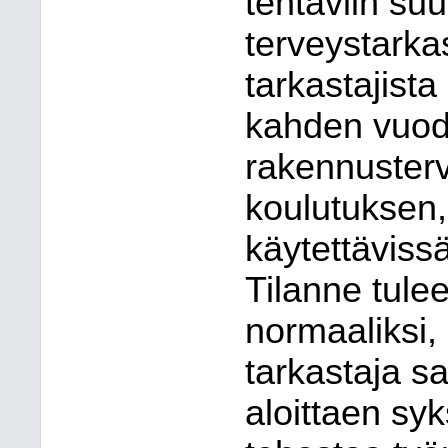
tehtäviin su
terveystarka
tarkastajista
kahden vuode
rakennusterv
koulutuksen,
käytettäviss
Tilanne tule
normaaliksi, 
tarkastaja s
aloittaen sy