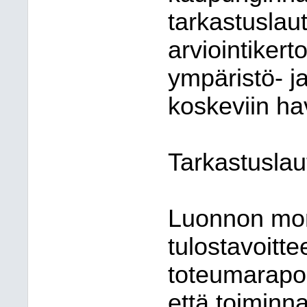
tarkastusla
arviointiker
ympäristö- j
koskeviin ha
Tarkastuslau
Luonnon mon
tulostavoitte
toteumaraport
että toiminn