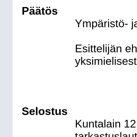
Päätös
Ympäristö- j
Esittelijän e
yksimielisest
Selostus
Kuntalain 1
tarkastusla