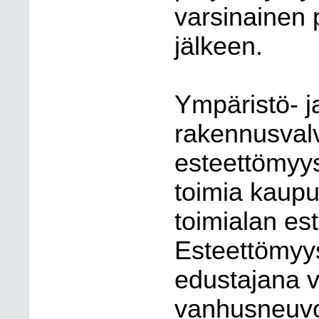
varsinainen 
jälkeen.
Ympäristö- j
rakennusval
esteettömyys
toimia kaupu
toimialan es
Esteettömyys
edustajana 
vanhusneuvo