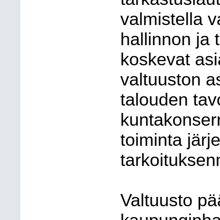
valmistella v
hallinnon ja
koskevat asi
valtuuston a
talouden tav
kuntakonsern
toiminta järje
tarkoituksen
Valtuusto pää