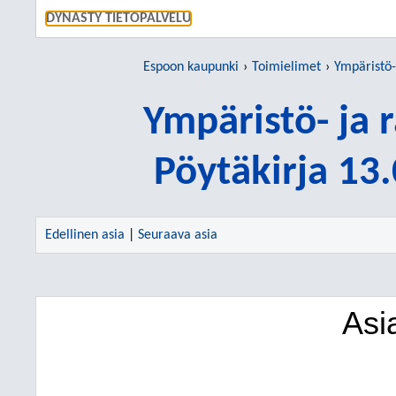
SIIRRY S
DYNASTY TIETOPALVELU
Espoon kaupunki
Toimielimet
Ympäristö-
Ympäristö- ja
Pöytäkirja 13
Edellinen asia
|
Seuraava asia
Asi