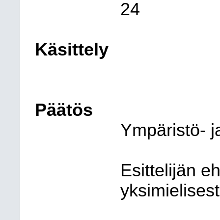
24
Käsittely
Päätös
Ympäristö- j
Esittelijän e
yksimielisest