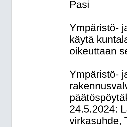
Pasi
Ympäristö- j
käytä kuntal
oikeuttaan s
Ympäristö- j
rakennusval
päätöspöytäki
24.5.2024: L
virkasuhde,