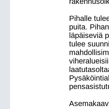
rakennusoik
Pihalle tul
puita. Pihan
läpäiseviä p
tulee suunnit
mahdollisimm
viheralueisi
laatutasol
Pysäköintial
pensasistut
Asemakaava