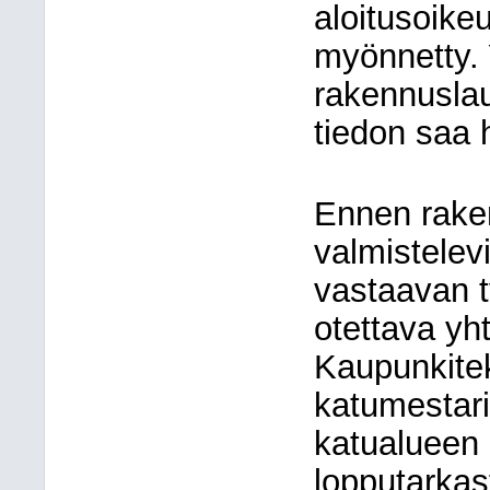
aloitusoikeu
myönnetty. 
rakennuslau
tiedon saa 
Ennen rake
valmistelevi
vastaavan t
otettava yh
Kaupunkite
katumestari
katualueen 
lopputarkas