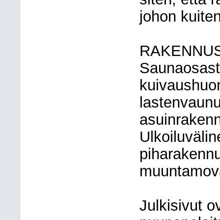
johon kuiten
RAKENNU
Saunaosasto
kuivaushuon
lastenvaunuv
asuinrakenn
Ulkoiluvälin
piharakennu
muuntamov
Julkisivut o