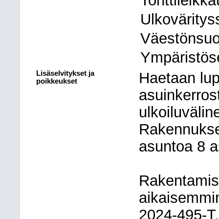
Ulkoväritys
Väestönsuoj
Ympäristöse
Lisäselvitykset ja
Haetaan lup
poikkeukset
asuinkerros
ulkoiluväli
Rakennuksee
asuntoa 8 a
Rakentamist
aikaisemmi
2024-495-T.