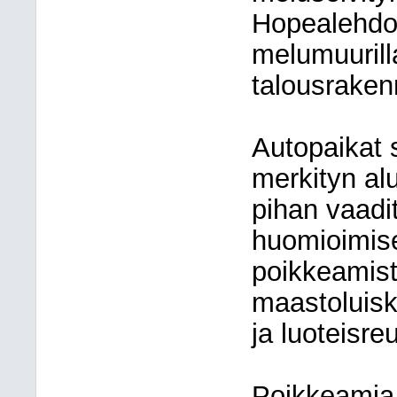
Hopealehdon
melumuurill
talousrakenn
Autopaikat 
merkityn al
pihan vaadi
huomioimise
poikkeamist
maastoluiska
ja luoteisreu
Poikkeamia 