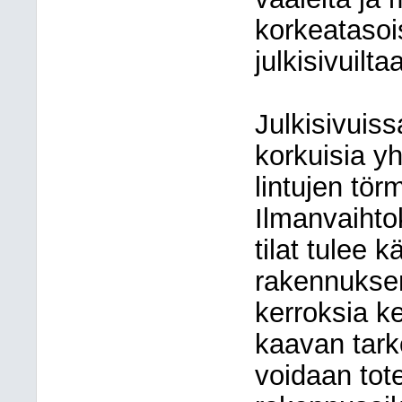
korkeatasoi
julkisivuilt
Julkisivuiss
korkuisia yh
lintujen tör
Ilmanvaihto
tilat tulee 
rakennuksen
kerroksia ke
kaavan tarko
voidaan tot