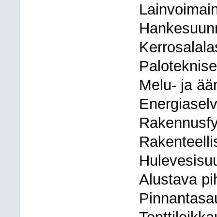
Lainvoimai
Hankesuunn
Kerrosalal
Palotekniset
Melu- ja ää
Energiaselvi
Rakennusfys
Rakenteellis
Hulevesisuu
Alustava p
Pinnantasa
Tonttileikka