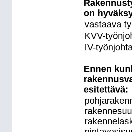
Rakennusty
on hyväksy
vastaava ty
KVV-työnjo
IV-työnjoht
Ennen kunk
rakennusva
esitettävä:
pohjaraken
rakennesuu
rakennelas
pintavesisu