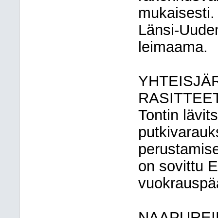
mukaisesti.
Länsi-Uude
leimaama.
YHTEISJÄ
RASITTEE
Tontin lävit
putkivarau
perustamise
on sovittu 
vuokrauspä
NAAPUREI