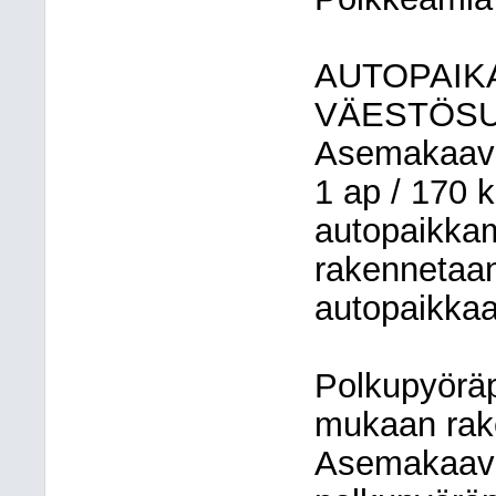
AUTOPAIK
VÄESTÖS
Asemakaava 
1 ap / 170
autopaikkam
rakennetaa
autopaikkaa
Polkupyörä
mukaan rake
Asemakaava