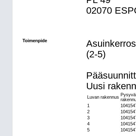
02070 ES
Toimenpide
Asuinkerrost
(2-5)
Pääsuunnitte
Uusi raken
Pysyvä
Luvan rakennus
rakenn
1
104154
2
104154
3
104154
4
104154
5
104154