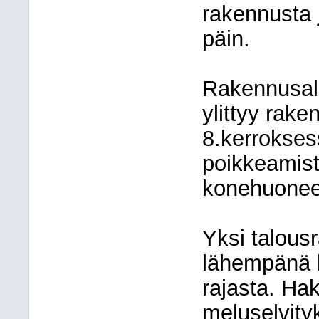
rakennusta 
päin.
Rakennusala
ylittyy rake
8.kerrokses
poikkeamista
konehuoneen
Yksi talousr
lähempänä k
rajasta. Ha
meluselvity