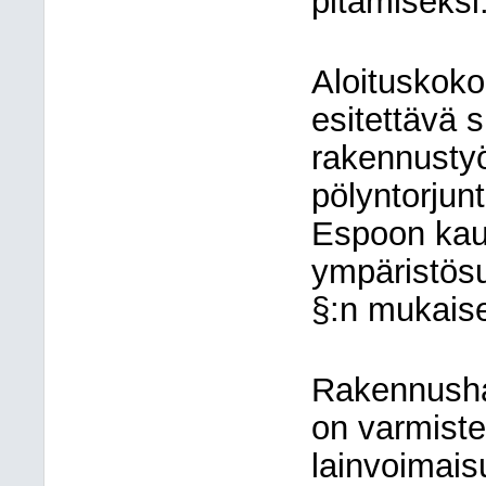
pitämiseksi
Aloituskok
esitettävä 
rakennust
pölyntorjun
Espoon kau
ympäristös
§:n mukaise
Rakennusha
on varmiste
lainvoimais