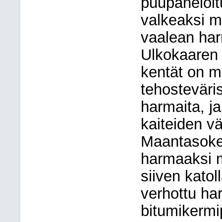
puupaneloit
valkeaksi m
vaalean ha
Ulkokaaren 
kentät on ma
tehosteväris
harmaita, j
kaiteiden vä
Maantasoker
harmaaksi m
siiven katol
verhottu har
bitumikermi