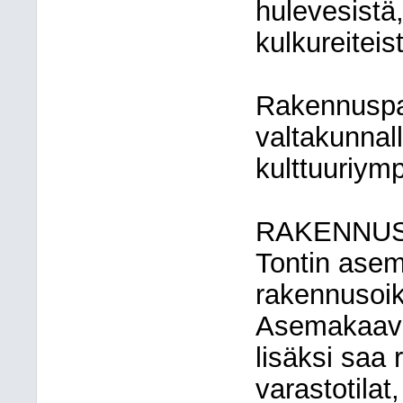
hulevesistä,
kulkureiteis
Rakennuspa
valtakunnall
kulttuuriym
RAKENNU
Tontin ase
rakennusoi
Asemakaava
lisäksi saa
varastotilat