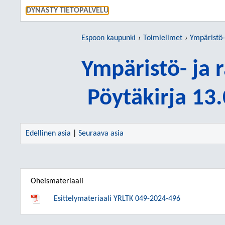
SIIRRY S
DYNASTY TIETOPALVELU
Espoon kaupunki
Toimielimet
Ympäristö-
Ympäristö- ja
Pöytäkirja 13
Edellinen asia
|
Seuraava asia
Oheismateriaali
Esittelymateriaali YRLTK 049-2024-496