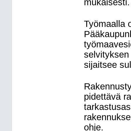
mukaisesti.
Työmaalla 
Pääkaupun
työmaavesio
selvityksen
sijaitsee su
Rakennusty
pidettävä r
tarkastusasi
rakennuksen
ohje.