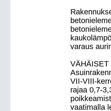
Rakennukse
betonielemen
betonielemen
kaukolämpöv
varaus auri
VÄHÄISET
Asuinrakenn
VII-VIII-ke
rajaa 0,7-3
poikkeamist
vaatimalla l