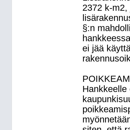
2372 k-m2,
lisärakennu
§:n mahdoll
hankkeessa 
ei jää käy
rakennusoik
POIKKEAM
Hankkeelle
kaupunkisuu
poikkeamis
myönnetään
siten, että