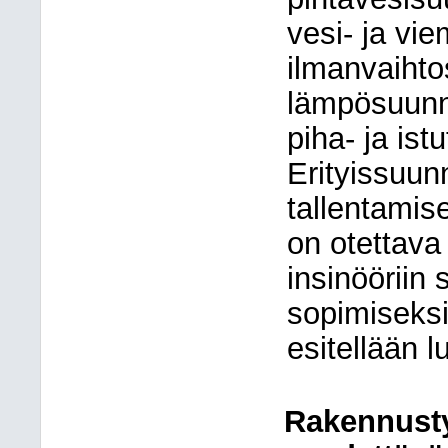
vesi- ja vi
ilmanvaihto
lämpösuunn
piha- ja is
Erityissuun
tallentamise
on otettava 
insinööriin 
sopimiseksi
esitellään lu
Rakennust