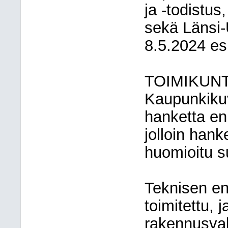
ja -todistus
sekä Länsi-
8.5.2024 es
TOIMIKUN
Kaupunkikuv
hanketta en
jolloin hanke
huomioitu s
Teknisen en
toimitettu, 
rakennusva