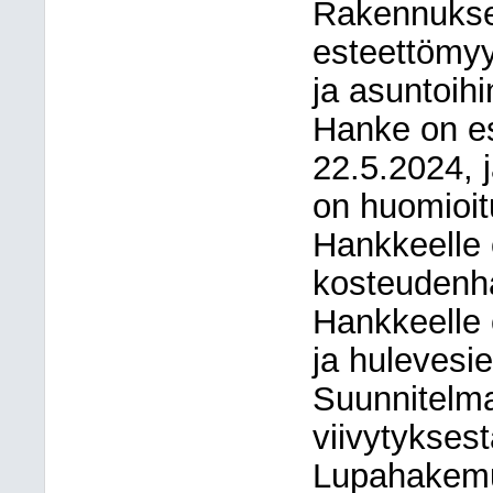
Rakennukset
esteettömyy
ja asuntoihi
Hanke on es
22.5.2024,
on huomioit
Hankkeelle o
kosteudenhal
Hankkeelle 
ja hulevesie
Suunnitelm
viivytyksest
Lupahakemuk