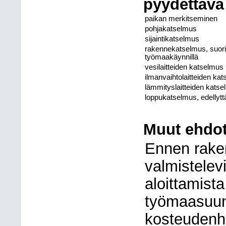
pyydettävä
paikan merkitseminen
pohjakatselmus
sijaintikatselmus
rakennekatselmus, suorit
työmaakäynnillä
vesilaitteiden katselmus
ilmanvaihtolaitteiden ka
lämmityslaitteiden kats
loppukatselmus, edellyt
Muut ehdot
Ennen rake
valmistelev
aloittamista
työmaasuun
kosteudenha