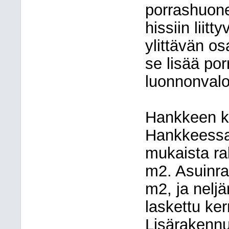
porrashuon
hissiin lii
ylittävän o
se lisää por
luonnonvalo
Hankkeen k
Hankkeessa
mukaista ra
m2. Asuinra
m2, ja nelj
laskettu ke
Lisärakennu