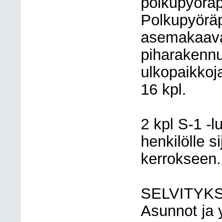
polkupyöräp
Polkupyöräpa
asemakaava
piharakennuk
ulkopaikkoj
16 kpl.
2 kpl S-1 -
henkilölle s
kerrokseen.
SELVITYK
Asunnot ja y