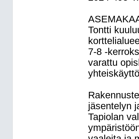
ASEMAKA
Tontti kuulu
korttelialu
7-8 -kerrok
varattu opisk
yhteiskäyttö
Rakennusten
jäsentelyn j
Tapiolan va
ympäristöön.
vaaleita ja 