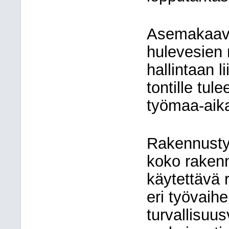
Asemakaav
hulevesien 
hallintaan l
tontille tu
työmaa-aik
Rakennusty
koko rakenn
käytettävä r
eri työvaih
turvallisuu