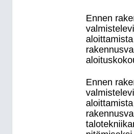
Ennen rake
valmistelev
aloittamist
rakennusva
aloituskoko
Ennen rake
valmistelev
aloittamist
rakennusva
talotekniik