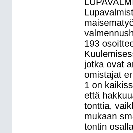
LUPAVALM
Lupavalmist
maisematyö
valmennusha
193 osoitte
Kuulemisess
jotka ovat a
omistajat er
1 on kaikis
että hakkuu
tonttia, va
mukaan sm-a
tontin osall