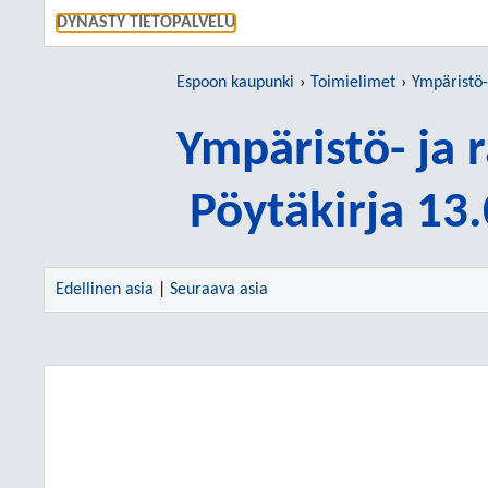
SIIRRY S
DYNASTY TIETOPALVELU
Espoon kaupunki
Toimielimet
Ympäristö-
Ympäristö- ja
Pöytäkirja 13
Edellinen asia
|
Seuraava asia