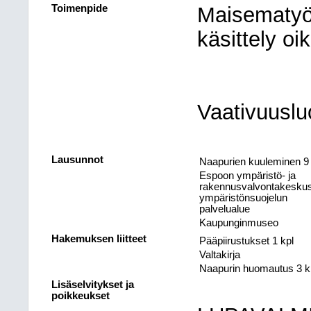
Toimenpide
Maisematyö
käsittely o
Vaativuusl
Lausunnot
Naapurien kuuleminen 9 
Espoon ympäristö- ja
rakennusvalvontakeskus
ympäristönsuojelun
palvelualue
Kaupunginmuseo
Hakemuksen liitteet
Pääpiirustukset 1 kpl
Valtakirja
Naapurin huomautus 3 k
Lisäselvitykset ja
poikkeukset