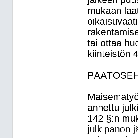
mukaan laat
oikaisuvaat
rakentamise
tai ottaa h
kiinteistön 
PÄÄTÖSE
Maisematyö
annettu jul
142 §:n mu
julkipanon j