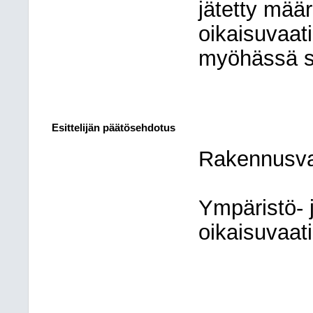
jätetty mää
oikaisuvaat
myöhässä 
Esittelijän päätösehdotus
Rakennusval
Ympäristö- 
oikaisuvaat