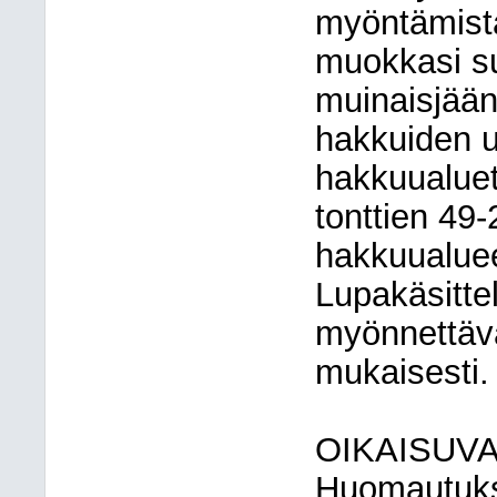
myöntämistä
muokkasi su
muinaisjään
hakkuiden u
hakkuualuet
tonttien 49-
hakkuualuee
Lupakäsittel
myönnettäv
mukaisesti.
OIKAISUV
Huomautukse