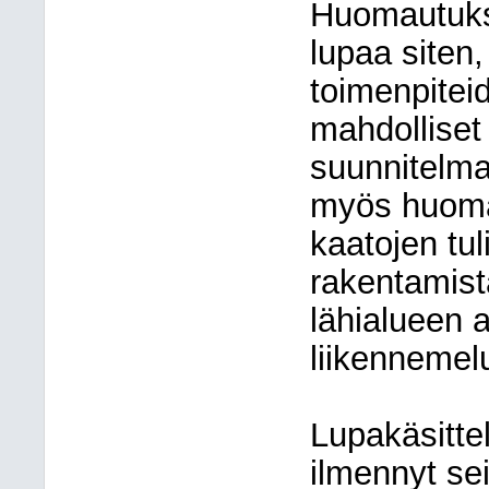
Huomautuks
lupaa siten,
toimenpiteid
mahdolliset
suunnitelm
myös huomau
kaatojen tul
rakentamista
lähialueen a
liikennemel
Lupakäsitte
ilmennyt sei