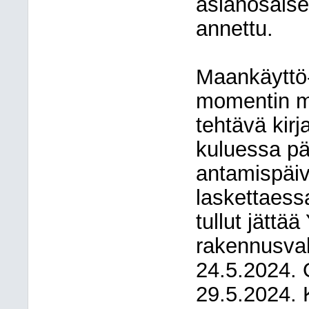
asianosaisen
annettu.
Maankäyttö-
momentin m
tehtävä kirja
kuluessa p
antamispäiv
laskettaessa
tullut jättä
rakennusval
24.5.2024. 
29.5.2024. 