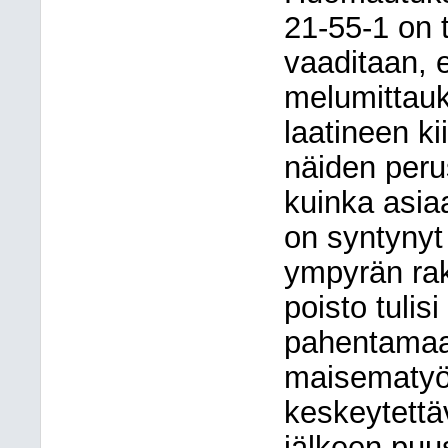
21-55-1 on 
vaaditaan, 
melumittauk
laatineen k
näiden peru
kuinka asia
on syntynyt
ympyrän ra
poisto tuli
pahentamaan
maisematyöl
keskeytettä
jälkeen puu