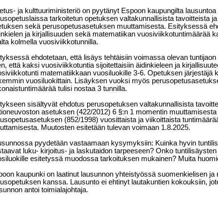
tus- ja kulttuuriministeriö on pyytänyt Espoon kaupungilta lausunto
usopetuslaissa tarkoitetun opetuksen valtakunnallisista tavoitteista ja
tuksen sekä perusopetusasetuksen muuttamisesta. Esityksessä ehdo
inkielen ja kirjallisuuden sekä matematiikan vuosiviikkotuntimäärää k
lta kolmella vuosiviikkotunnilla.
tyksessä ehdotetaan, että lisäys tehtäisiin voimassa olevan tuntijaon
en, että kaksi vuosiviikkotuntia sijoitettaisiin äidinkieleen ja kirjallisuu
siviikkotunti matematiikkaan vuosiluokille 3-6. Opetuksen järjestäjä k
kemmin vuosiluokittain. Lisäyksen vuoksi myös perusopetusasetuksen
onaistuntimäärää tulisi nostaa 3 tunnilla.
tykseen sisältyvät ehdotus perusopetuksen valtakunnallisista tavoittei
tioneuvoston asetuksen (422/2012) 6 §:n 1 momentin muuttamisesta
usopetusasetuksen (852/1998) vuosittaista ja viikoittaista tuntimää
ttamisesta. Muutosten esitetään tulevan voimaan 1.8.2025.
usunnossa pyydetään vastaamaan kysymyksiin: Kuinka hyvin tuntili
taavat luku- kirjoitus- ja laskutaidon tarpeeseen? Onko tuntilisäyste
siluokille esitetyssä muodossa tarkoituksen mukainen? Muita huomio
oon kaupunki on laatinut lausunnon yhteistyössä suomenkielisen ja r
usopetuksen kanssa. Lausunto ei ehtinyt lautakuntien kokouksiin, jot
sunnon antoi toimialajohtaja.