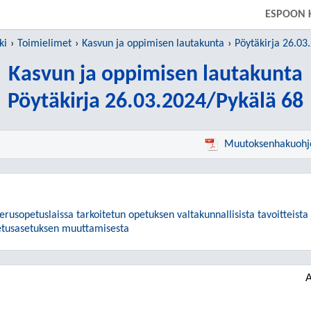
SIIRRY SUORAAN PÄÄSISÄLTÖÖN
ESPOON 
ki
Toimielimet
Kasvun ja oppimisen lautakunta
Pöytäkirja 26.03
Kasvun ja oppimisen lautakunta
Pöytäkirja 26.03.2024/Pykälä 68
Muutoksenhakuohj
rusopetuslaissa tarkoitetun opetuksen valtakunnallisista tavoitteista 
etusasetuksen muuttamisesta