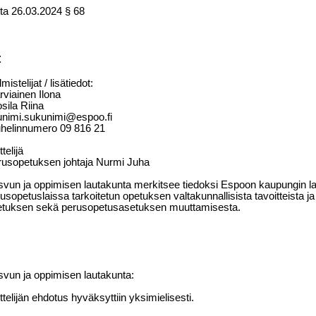
ta
26.03.2024
§ 68
t
mistelijat / lisätiedot:
rviainen Ilona
osila Riina
unimi.sukunimi@espoo.fi
helinnumero
09
816
21
ttelijä
rusopetuksen johtaja Nurmi Juha
vun ja oppimisen lautakunta merkitsee tiedoksi Espoon kaupungin 
usopetuslaissa tarkoitetun opetuksen valtakunnallisista tavoitteista ja
etuksen sekä perusopetusasetuksen muuttamisesta.
vun ja oppimisen lautakunta:
ttelijän ehdotus hyväksyttiin yksimielisesti.