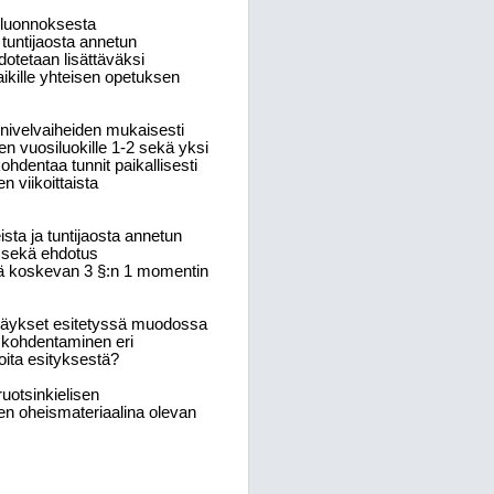
a luonnoksesta
 tuntijaosta annetun
tetaan lisättäväksi
aikille yhteisen opetuksen
 nivelvaiheiden mukaisesti
teen vuosiluokille 1-2 sekä yksi
ohdentaa tunnit paikallisesti
 viikoittaista
sta ja tuntijaosta annetun
 sekä ehdotus
rää koskevan 3 §:n 1 momentin
säykset esitetyssä muodossa
n kohdentaminen eri
ita esityksestä?
uotsinkielisen
en oheismateriaalina olevan