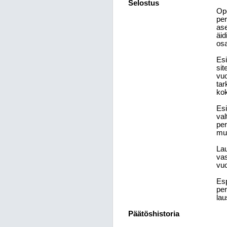
Selostus
Ope
per
ase
äid
osa
Esi
sit
vuo
tar
kok
Esi
val
per
muu
La
vas
vuo
Esp
per
lau
Päätöshistoria