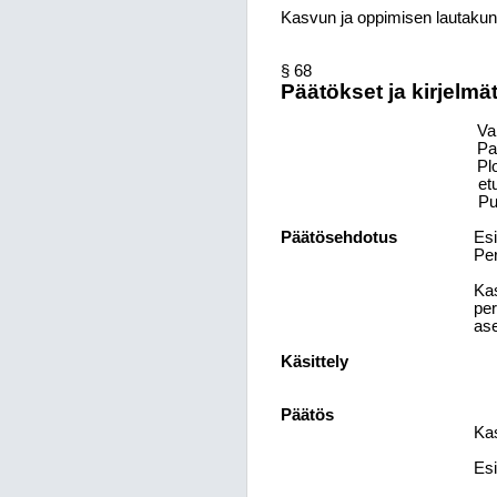
Kasvun ja oppimisen lautakun
§ 68
Päätökset ja kirjelmä
Val
Pa
Pl
et
Pu
Päätösehdotus
Esi
Pe
Kas
per
as
Käsittely
Päätös
Kas
Esi