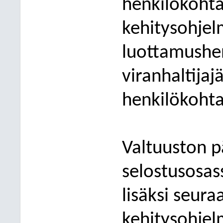
henkilökohta
kehitysohjel
luottamushenk
viranhaltijaj
henkilökohta
Valtuuston 
selostusosa
lisäksi seura
kehitysohje