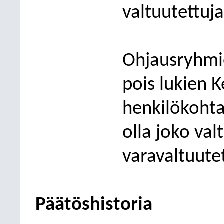
valtuutettuja
Ohjausryhm
pois lukien 
henkilökohta
olla joko val
varavaltuutet
Päätöshistoria