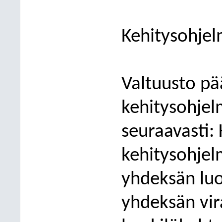
Kehitysohje
Valtuusto pä
kehitysohje
seuraavasti:
kehitysohje
yhdeksän
luo
yhdeksän vir