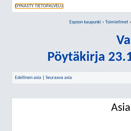
SIIRRY S
DYNASTY TIETOPALVELU
Espoon kaupunki
Toimielimet
Va
Pöytäkirja 23
Edellinen asia
|
Seuraava asia
Asi