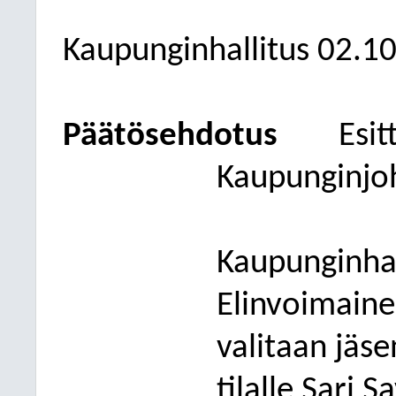
Kaupunginhallitus
02.1
Päätösehdotus
Esit
Kaupunginjo
Kaupunginhal
Elinvoimain
valitaan jäs
tilalle Sari S