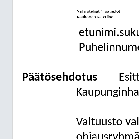
Valmistelijat / lisätiedot:
Kaukonen Katariina
etunimi.suk
Puhelinnum
Päätösehdotus
Esit
Kaupunginhal
Valtuusto va
ohjausryhmä