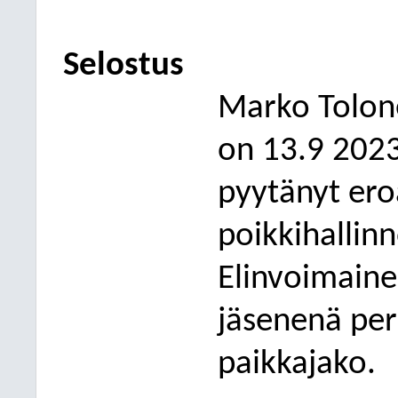
Selostus
Marko Tolon
on
13
.
9
202
pyytänyt er
poikkihallin
Elinvoimain
jäsenenä
pe
paikkajako
.