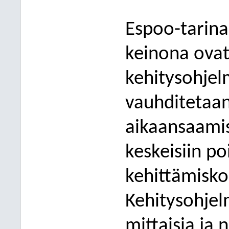
Espoo-tarin
keinona ovat 
kehitysohjel
vauhditetaan
aikaansaami
keskeisiin poi
kehittämiskok
Kehitysohjel
mittaisia ja 