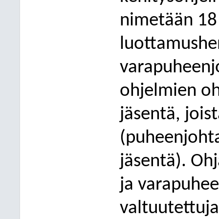
nimetään 18 
luottamushen
varapuheenjo
ohjelmien o
jäsentä, jois
(puheenjohta
jäsentä). Oh
ja varapuhee
valtuutettuja