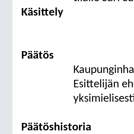
Käsittely
Päätös
Kaupunginhal
Esittelijän e
yksimielisest
Päätöshistoria