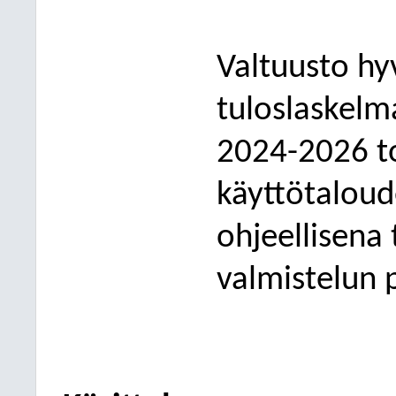
Valtuusto hy
tuloslaskel
2024-2026 to
käyttötaloud
ohje
ellisena
valmistelun 