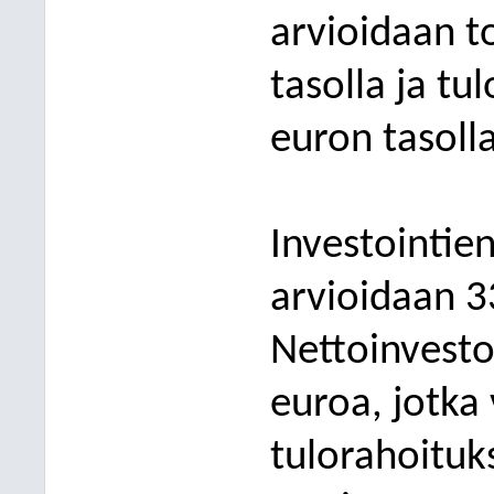
arvioidaan t
tasolla ja tu
euron tasolla
Investointie
arvioidaan 3
Nettoinvesto
euroa, jotk
a
tulorahoituks