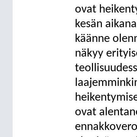
ovat
heikent
kesän aikan
käänne olen
näkyy erityis
teollisuudess
laajemminkin
heikentymises
ovat alentan
ennakkovero