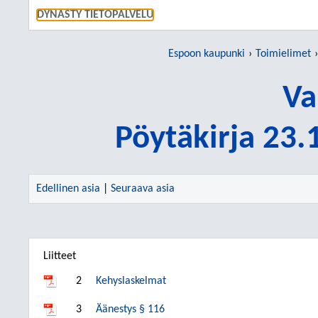
SIIRRY S
DYNASTY TIETOPALVELU
Espoon kaupunki
Toimielimet
Va
Pöytäkirja 23
Edellinen asia
|
Seuraava asia
Liitteet
2
Kehyslaskelmat
3
Äänestys § 116