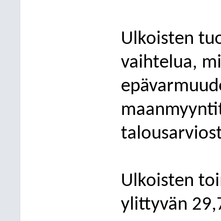
Ulkoisten tu
vaihtelua, m
epävarmuude
maanmyyntit
talousarvios
Ulkoisten to
ylittyvän 29,