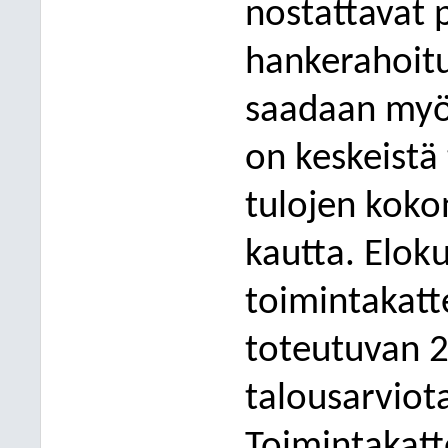
nostattavat p
hankerahoitu
saadaan myös
on keskeistä
tulojen koko
kautta. Elok
toimintakatt
toteutuvan 2
talousarvio
Toimi
ntakat