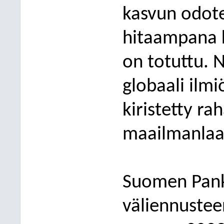
kasvun odot
hitaampana 
on totuttu. 
globaali ilmi
kiristetty ra
h
maailmanlaaj
Suomen Pank
väliennuste