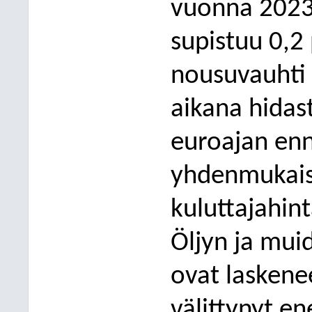
vuonna 2023
supistuu 0,2
nousuvauhti
aikana hidast
euroajan en
yhdenmukais
kuluttajahint
Öljyn ja mui
ovat laskenee
välittynyt en