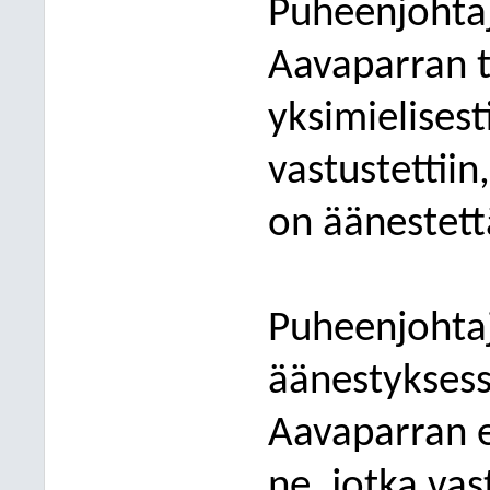
P
uheenjohtaj
Aavaparran
yksimielises
vastustettiin
on äänestett
Puheenjohtaj
äänestyksess
Aavaparran
e
ne, jotka vas