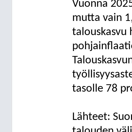
Vuonna 2025
mutta vain 
talouskasvu h
pohjainflaat
Talouskasvun
työllisyysas
tasolle 78
pr
Lähtee
t: Su
talouden väl