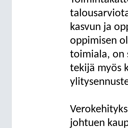
talousarviot
kasvun ja op
oppimisen ol
toimiala, on 
tekijä myös 
ylitysennust
Verokehityks
johtuen kaup