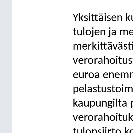
Yksittäisen k
tulojen ja m
merkittävästi
verorahoitust
euroa enemm
pelastustoim
kaupungilta 
verorahoituk
tulonsiirto 