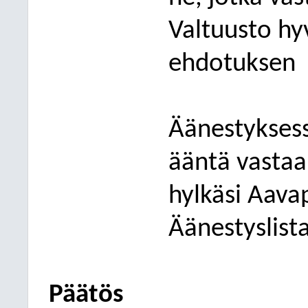
Valtuusto hy
ehdotuksen
Äänestykses
ääntä vasta
hylkäsi
Aava
Äänestyslista
Päätös