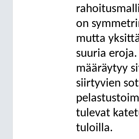
rahoitusmalli
on symmetri
mutta yksitt
suuria
eroja.
määräytyy si
siirtyvien so
pelastustoi
tulevat katetu
tuloilla.