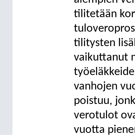
tilitetään k
tuloveropros
tilitysten lis
vaikuttanut
työeläkkeide
vanhojen vuo
poistuu, jon
verotulot ov
vuotta pien