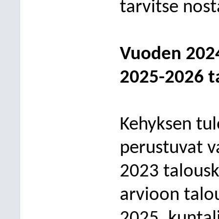
tarvitse nos
Vuoden 2024
2025-2026 t
Kehyksen tul
perustuvat v
2023 talo
us
arvioon talo
2025, kuntal