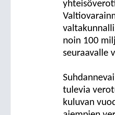
yhteisöveroti
Valtiovarain
valtakunnall
noin 100 milj
seuraavalle 
Suhdannevai
tulevia vero
kuluvan vuo
aiempien ver