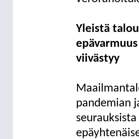
Yleistä talo
epävarmuus 
viivästyy
Maailmantal
pandemian
j
seurauksista
epäyhtenäis