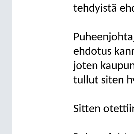
tehdyistä eh
Puheenjohtaj
ehdotus kan
joten kaupun
tullut siten 
Sitten otetti