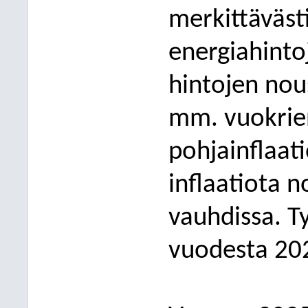
merkittäväst
e
nergiahinto
hintojen nou
mm. vuokrien
pohjainflaati
inflaatiota 
vauhdissa. T
vuodesta 20