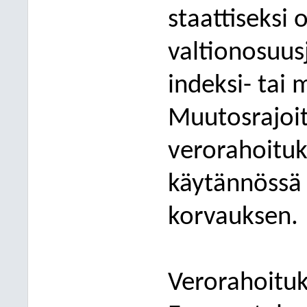
staattiseksi 
valtionosuus
indeksi- tai
Muutosrajoit
verorahoituk
käytännössä 
korvaukse
n.
Verorahoitu