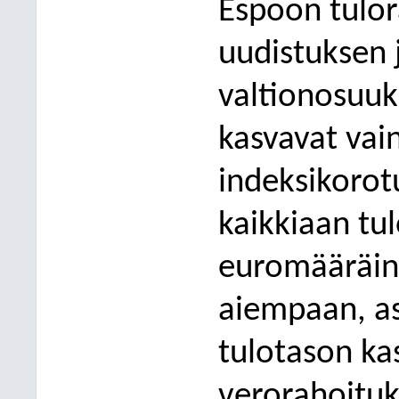
Espoon tulor
uudistuksen 
valtionosuuk
kasvavat vain
indeksikorot
kaikkiaan tu
euromääräine
aiempaan, as
tulotason k
verorahoituk