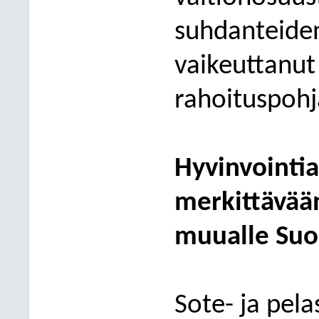
suhdanteide
vaikeuttanut 
rahoituspohj
Hyvinvointia
merkittävää
muualle Su
Sote- ja pel