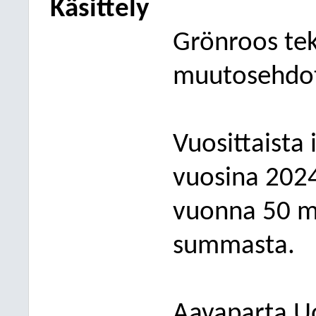
Käsittely
Grönroos tek
muutosehdo
Vuosittaista 
vuosina 2024
vuonna 50 mi
summasta.
Aavaparta Uo