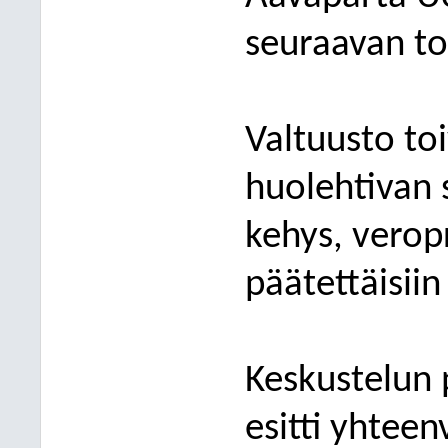
seuraavan t
Valtuusto to
huolehtivan 
kehys, veropr
päätettäisiin
Keskustelun 
esitti yhtee