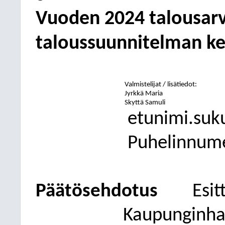
Vuoden 2024 talousarv
taloussuunnitelman k
Valmistelijat / lisätiedot:
Jyrkkä Maria
Skyttä Samuli
etunimi.suk
Puhelinnum
Päätösehdotus
Esit
Kaupunginhal