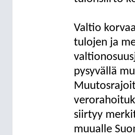
Valtio korvaa
tulojen ja m
valtionosuusj
pysyvällä mu
Muutosrajoit
verorahoituk
siirtyy merk
muualle Suo