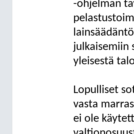
-ohjelman tav
pelastustoim
lainsäädäntö
julkaisemiin 
yleisestä tal
Lopulliset so
vasta marras
ei ole käytett
valtionosuus