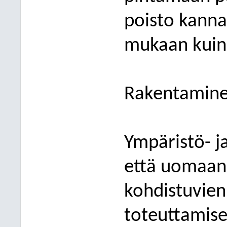
poisto kannat
mukaan kuin
Rakentaminen
Ympäristö- j
että uomaan 
kohdistuvien
toteuttamise