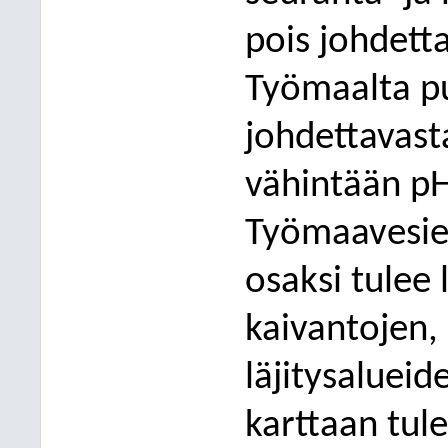
pois johdett
Työmaalta pu
johdettavast
vähintään pH
Työmaavesie
osaksi tulee 
kaivantojen, 
läjitysalueide
karttaan tul