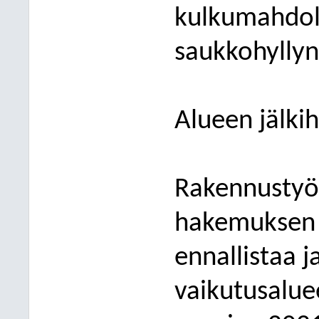
kulkumahdolli
saukkohyllyn
Alueen jälki
Rakennustyön
hakemuksen 
ennallistaa j
vaikutusalue