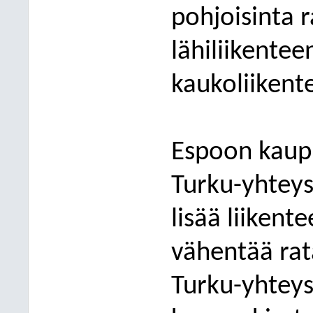
pohjoisinta
lähiliikente
kaukoliikent
Espoon kaupu
Turku-yhteysv
lisää
liikente
vähentää rata
Turku-yhteys