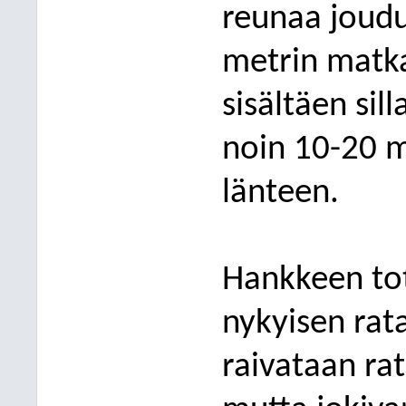
reunaa joud
metrin matk
sisältäen sil
noin 10-20 m
länteen.
Hankkeen to
nykyisen rata
raivataan rat