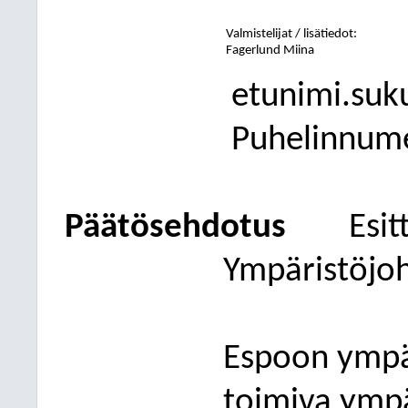
Valmistelijat / lisätiedot:
Fagerlund Miina
etunimi.suk
Puhelinnum
Päätösehdotus
Esit
Ympäristöjo
Espoon ympä
toimiva ympä