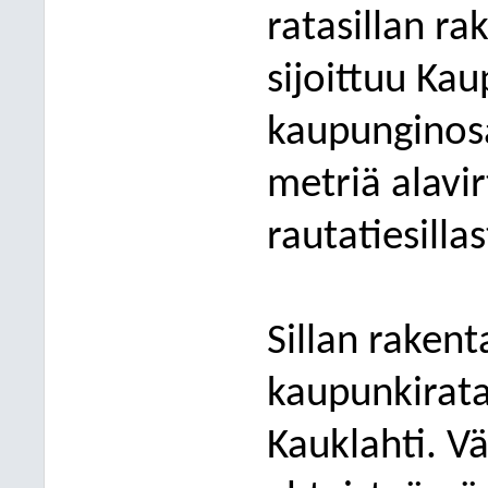
ratasillan ra
sijoittuu Kau
kaupunginosa
metriä alavi
rautatiesillas
Sillan raken
kaupunkirata
Kauklahti. Vä