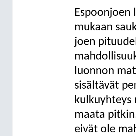
Esp
oonjoen l
mukaan saukk
joen pituudell
mahdollisuuk
luonnon mater
sisältävät pe
kulkuyhteys 
maata pitkin
eivät ole mah