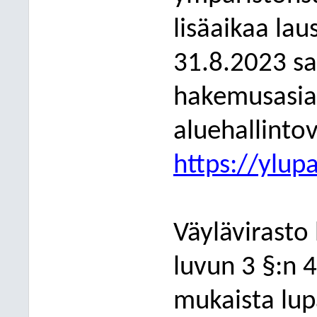
lisäaikaa la
31.8.2023 sa
hakemusasiak
aluehallintov
https://ylupa
Väylävirasto
luvun 3 §:n 4
mukaista lup