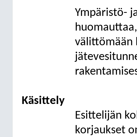
Ympäristö- j
huomauttaa,
välittömään 
jätevesitunn
rakentamises
Käsittely
Esittelijän 
korjaukset
on