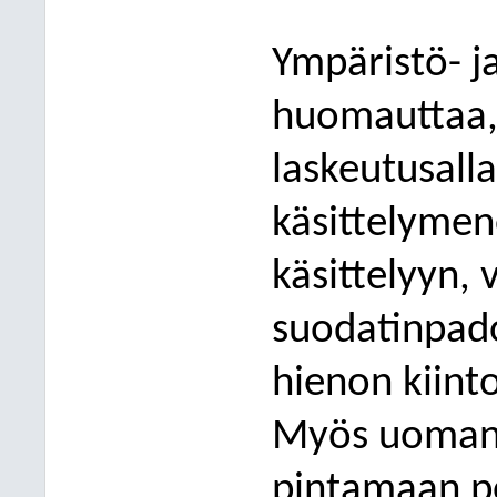
Ympäristö- j
huomauttaa,
laskeutusalla
käsittelyme
käsittelyyn, 
suodatinpad
hienon kiint
Myös uoman v
pintamaan p