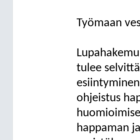
Työmaan vesi
Lupahakemuk
tulee selvit
esiintyminen 
ohjeistus ha
huomioimisek
happaman ja 