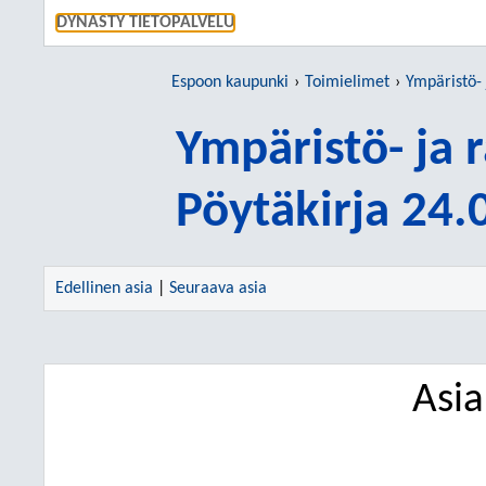
SIIRRY S
DYNASTY TIETOPALVELU
Espoon kaupunki
Toimielimet
Ympäristö-
Ympäristö- ja
Pöytäkirja 24
Edellinen asia
|
Seuraava asia
Asi