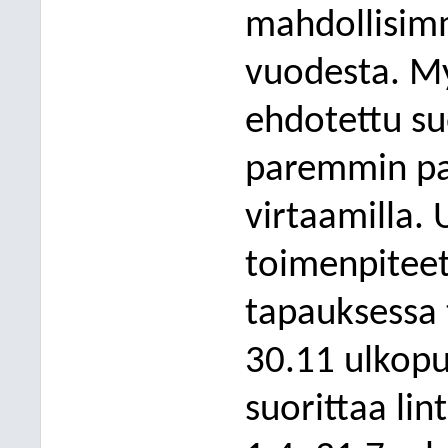
mahdollisim
vuodesta. My
ehdotettu s
paremmin pai
virtaamilla.
toimenpiteet
tapauksessa 
30.11 ulkop
suorittaa lint