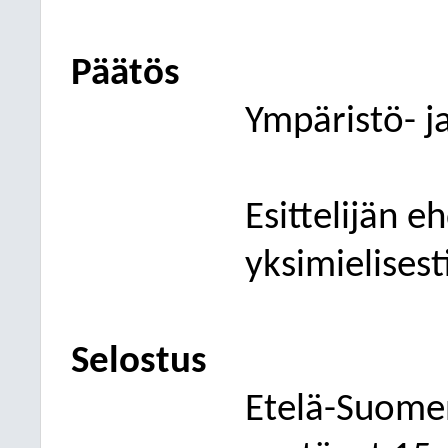
Päätös
Ympäristö- j
Esittelijän e
yksimielisest
Selostus
Etelä-Suomen