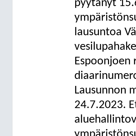
pyytänyt 15
ympäristöns
lausuntoa Vä
vesilupahak
Espoonjoen r
diaarinumer
Lausunnon m
24.7.2023. 
aluehallinto
ympäristönsu