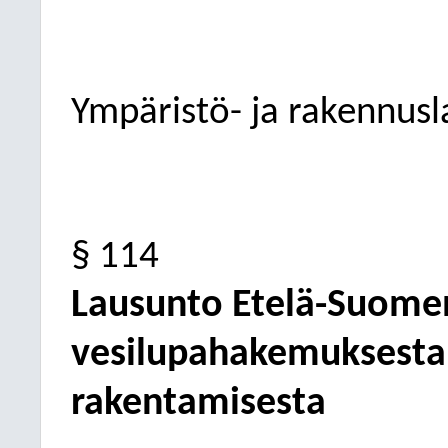
Ympäristö- ja rakennus
§ 114
Lausunto Etelä-Suomen 
vesilupahakemuksesta 
rakentamisesta