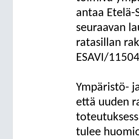
antaa Etelä
seuraavan l
ratasillan r
ESAVI/11504
Ympäristö- j
että uuden ra
toteutuksess
tulee huomio