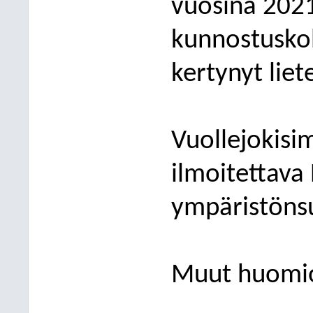
vuosina 202
kunnostuskoh
kertynyt liet
Vuollejokisi
ilmoitettava
ympäristöns
Muut huomi