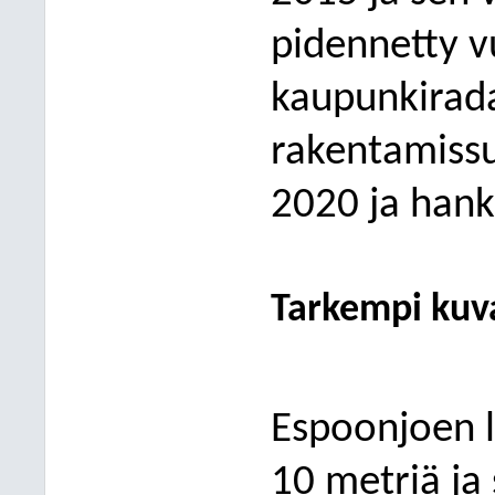
pidennetty 
kaupunkirada
rakentamissu
2020 ja hank
Tarkempi kuv
Espoonjoen l
10 metriä ja s