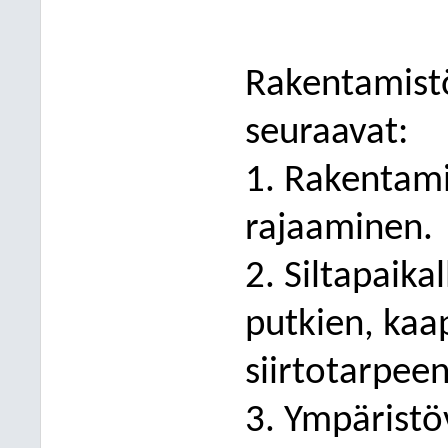
Rakentamistö
seuraavat:
1. Rakentam
rajaaminen.
2. Siltapaika
putkien, kaap
siirtotarpeen
3. Ympäristö