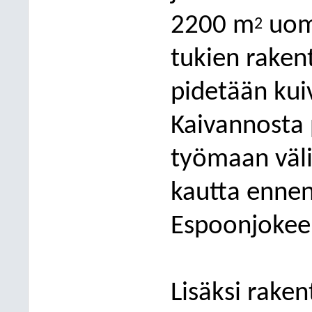
2200 m
uoma
2
tukien raken
pidetään kui
Kaivannosta
työmaan väli
kautta ennen
Esp
oonjokee
Lisäksi rake