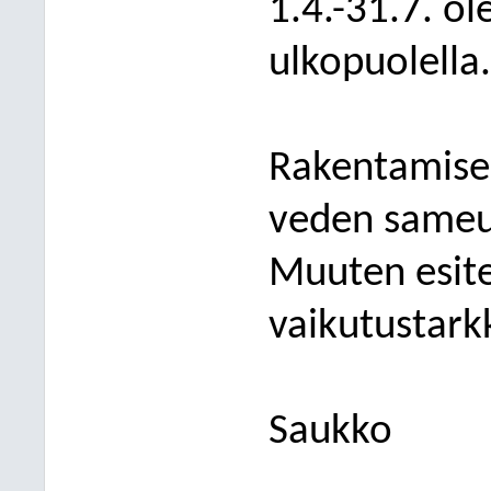
1.4.-31.7. o
ulkopuolella.
Rakentamise
veden sameut
Muuten esite
vaikutustarkk
Saukko