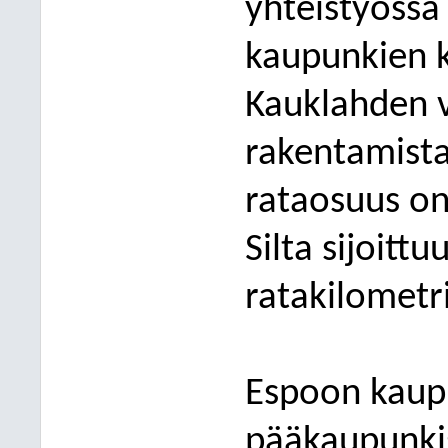
yhteis
työssä
kaupunkien 
Kauklahden 
rakentamista 
rataosuus on
Silta sijoit
ratakilometr
Espoon kau
pääkaupunk