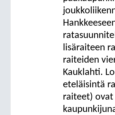
joukkoliiken
Hankkeeseen
ratasuunnite
lisäraiteen 
raiteiden vie
Kauklahti. L
eteläisintä r
raiteet) ovat
kaupunkijuna