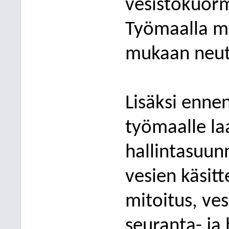
ve
sistökuorm
Työmaalla m
mukaan neutr
Lisäksi ennen
työmaalle la
hallintasuun
vesien käsit
mitoitus, ves
seuranta- ja