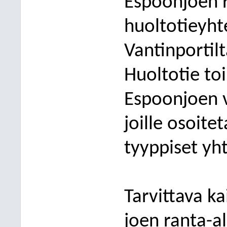
Espoonjoen r
huoltotieyhte
Vantinportil
Huoltotie to
Espoonjoen väl
joille osoite
tyyppiset yh
Tarvittava k
joen ranta-al