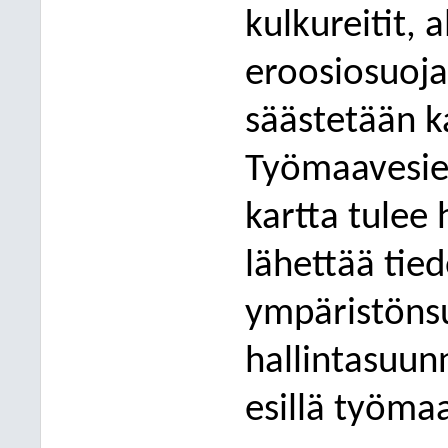
kulkureitit,
eroosiosuojau
säästetään ka
Työmaavesien
kartta tulee 
lähettää tie
ympäristönsu
hallintasuunn
esillä työmaa