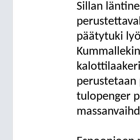
Sillan läntin
perustettava
päätytuki ly
ö
Kummallekin
kalottilaaker
perustetaan 
tulopenger p
massanvaihd