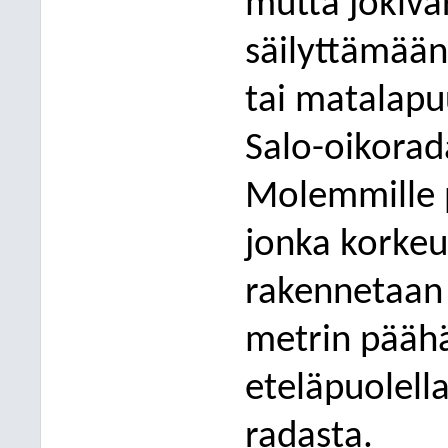
mutta jokivar
säilyttämään
tai matalapu
Salo-oikora
Molemmille pu
jonka korkeu
rakennetaan 
metrin päähä
eteläpuolell
radasta.