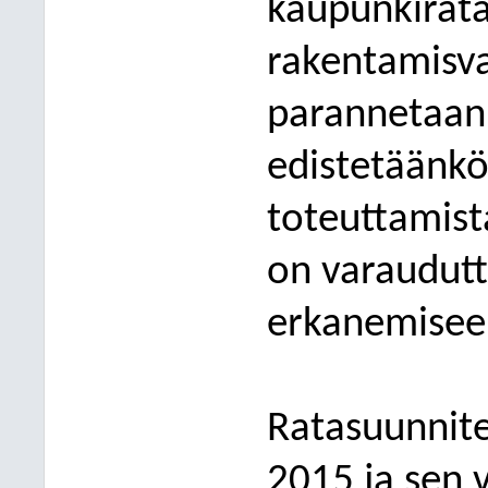
kaupunkirat
rakentamisva
parannetaank
edistetäänk
toteuttamist
on varaudutt
erkanemisee
Ratasuunnit
2015 ja sen 