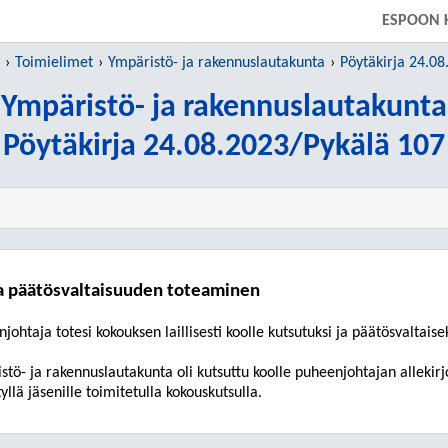
SIIRRY SUORAAN PÄÄSISÄLTÖÖN
ESPOON 
Toimielimet
Ympäristö- ja rakennuslautakunta
Pöytäkirja 24.08
Ympäristö- ja rakennuslautakunta
Pöytäkirja 24.08.2023/Pykälä 107
ja päätösvaltaisuuden toteaminen
njohtaja
totesi
kokouksen laillisesti koolle kutsutuksi ja päätösvaltaisek
stö- ja rakennuslautakunta
oli kutsuttu koolle
puheenjohtajan allekirj
yllä jäsenille toimitetulla kokouskutsulla.