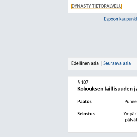
DYNASTY TIETOPALVELU
Espoon kaupunki
Edellinen asia |
Seuraava asia
§ 107
Kokouksen laillisuuden 
Päätö
s
Puhee
Selostus
Ympäri
päivät